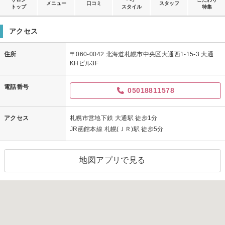
メニュー
口コミ
スタッフ
トップ
スタイル
特集
アクセス
住所
〒060-0042 北海道札幌市中央区大通西1-15-3 大通
KHビル3F
電話番号
05018811578
アクセス
札幌市営地下鉄 大通駅 徒歩1分
JR函館本線 札幌(ＪＲ)駅 徒歩5分
地図アプリで見る