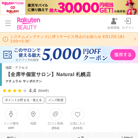
会員登録
ログイン
システムメンテナンスに伴うサービス停止のお知らせ 8月12日 (水)
2:00〜5:30
地図・アクセス
【全席半個室サロン】Natural 札幌店
ナチュラル サッポロテン
4.4
(554件)
ポイントが貯まる・使える
メンズ歓迎
メンズ優先
地図
口コミ投稿
お気に入り
OFF
(554)
(1310)
サロン
ヘア
こだわり