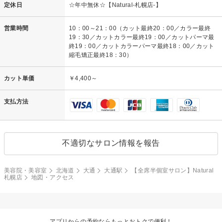
定休日
☆年中無休☆【Natural-札幌店-】
営業時間
10：00～21：00（カット最終20：00／カラー最終
19：30／カットカラー最終19：00／カットパーマ最
終19：00／カットカラーパーマ最終18：00／カット
縮毛矯正最終18：30）
カット単価
￥4,400～
支払方法
不適切なサロン情報を報告
美容院・美容室
北海道
大通
大通駅
【全席半個室サロン】Natural
札幌店
地図・アクセス
アプリからの予約ならもっとおトクで便利！