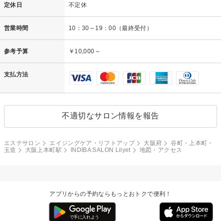
定休日
不定休
営業時間
10：30～19：00（最終受付）
参考予算
￥10,000～
支払方法
不適切なサロン情報を報告
エステサロン
エイジングケア・リフトアップ
大阪府
谷町・上本町・
玉造
大阪上本町駅
INDIBA SALON Lilyet
地図・アクセス
アプリからの予約ならもっとおトクで便利！