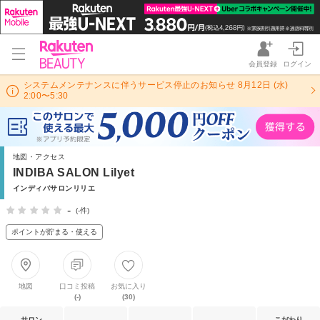
会員登録
ログイン
システムメンテナンスに伴うサービス停止のお知らせ 8月12日 (水)
2:00〜5:30
地図・アクセス
INDIBA SALON Lilyet
インディバサロンリリエ
-
(-件)
ポイントが貯まる・使える
地図
口コミ投稿
お気に入り
(-)
(30)
サロン
こだわり