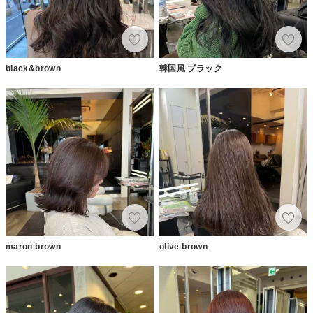
black&brown
韓国風 ブラック
maron brown
olive brown