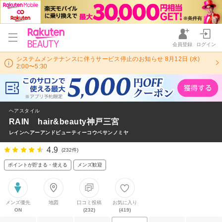
会員登録
ログイン
システムメンテナンスに伴うサービス停止のお知らせ 8月12日 (水)
2:00〜5:30
ヘアスタイル
RAIN hair&beauty神戸三宮
レインヘアーアンドビューティーコウベサンノミヤ
4.9
(232件)
ポイントが貯まる・使える
メンズ歓迎
メンズ優先
地図
口コミ投稿
お気に入り
ON
(232)
(419)