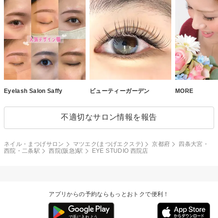
Eyelash Salon Saffy
ビューティーガーデン
MORE
不適切なサロン情報を報告
ネイル・まつげサロン
マツエク(まつげエクステ)
京都府
四条大宮・
西院・二条駅
西院(阪急)駅
EYE STUDIO 西院店
アプリからの予約ならもっとおトクで便利！