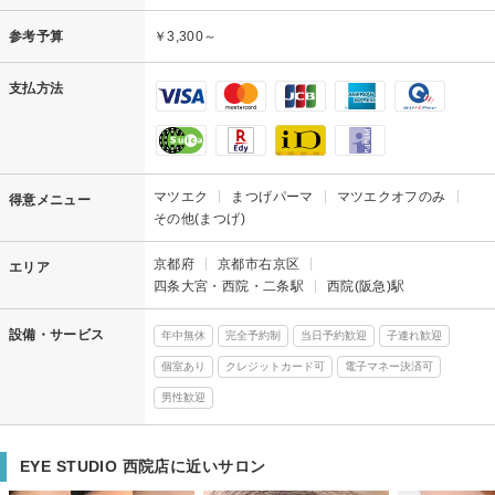
参考予算
￥3,300～
支払方法
マツエク
まつげパーマ
マツエクオフのみ
得意メニュー
その他(まつげ)
京都府
京都市右京区
エリア
四条大宮・西院・二条駅
西院(阪急)駅
設備・サービス
年中無休
完全予約制
当日予約歓迎
子連れ歓迎
個室あり
クレジットカード可
電子マネー決済可
男性歓迎
EYE STUDIO 西院店に近いサロン