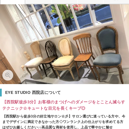
EYE STUDIO 西院店について
【西院駅徒歩3分】お客様のまつげへのダメージをとことん減らす
テクニック☆キュートな目元を長くキープ◎
【西院駅から徒歩3分の好立地サロン☆彡】サロン選びに迷っている方や、今
までデザインに満足できなかった方◇ワンランク上の仕上がりを求めてる方
はぜひお越しください♪♪高品質な商材を使用し、上品で華やかに魅せ