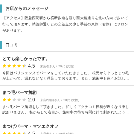
お店からのメッセージ
【アクセス】阪急西院駅から横断歩道を渡り西大路通りを北の方向で歩いて
行って頂きます。蛸薬師通りとの交差点の少し手前の東側（右側）にサロン
があります。
口コミ
とても楽しかったです。
4.5
来店者さん / 20代 (女性)
今回はパリジェンヌでパーマをしていただきました。 根元からぐっとまつ毛
が上がって、漏れなどなく満足しております。 また、施術中も色々お話して
いただいてとても楽しい時間を過ごせました。 ありがとうございました。
まつ毛パーマ施術
2.0
来店2回目さん / 20代 (女性)
まつ毛パーマ施術をして頂きました。 忙しくてクチコミ投稿が遅くなり申し
訳ありません。 私からして右目が、施術中の待ち時間に針で刺されたような
痛みが急に起こり なんだろうと驚きました。 するとパーマ液が染みたのか、
理由はよく分かりませんがまつ毛の生え際が赤紫色になっていました。 (施術
まつげパーマ・マツエクオフ
師さんも理由は不明とのこと。アレルギーの人に起こるとおっしゃってられ
4.5
ましたが私は花粉症以外にアレルギーはありません。) 痛みがすごくあって、
来店者さん / 20代 (女性)