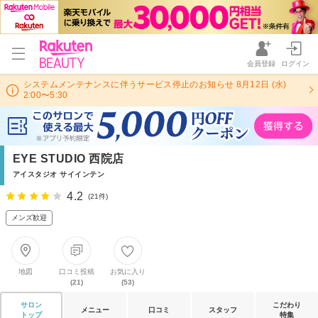
会員登録
ログイン
システムメンテナンスに伴うサービス停止のお知らせ 8月12日 (水)
2:00〜5:30
EYE STUDIO 西院店
アイスタジオ サイインテン
4.2
(21件)
メンズ歓迎
地図
口コミ投稿
お気に入り
(21)
(53)
サロン
こだわり
メニュー
口コミ
スタッフ
トップ
特集