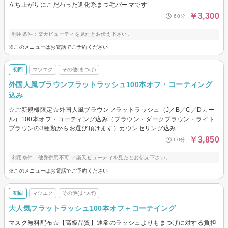
立ち上がりにこだわった進化系まつ毛パーマです
￥3,300
60分
利用条件：楽天ビューティを見たとお伝え下さい。
※このメニューはお電話でご予約ください
初回
マツエク
その他(まつげ)
外国人風ブラウンフラットラッシュ100本オフ・コーティング
込み
☆ご新規様限定☆外国人風ブラウンフラットラッシュ（J／B／C／Dカー
ル）100本オフ・コーティング込み（ブラウン・ダークブラウン・ライト
ブラウンの3種類からお選び頂けます）カウンセリング込み
￥3,850
60分
利用条件：他券併用不可 ／楽天ビューティを見たとお伝え下さい。
※このメニューはお電話でご予約ください
初回
マツエク
その他(まつげ)
大人気フラットラッシュ100本オフ＋コーテイング
マスク無料配布☆【高級品質】通常のラッシュよりもまつげに対する負担