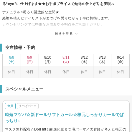
る“eye”に仕上げます★★お手頃プライスで納得の仕上がりを実現♪♪
ナチュラル×明るく開放的な空間★
経験を積んだアイリストがまつげを労りながら丁寧に施術します。
カウンセリングでは些細なお悩みや不明点をご相談ください。
それぞれの状態や形にピッタリのエクステをセレクトします。
続きを見る
センスが詰まった周りと差がつく目元を堪能・・・♪♪
初心者様もマツエクデビューにいかがでしょうか。お客様のご来店お待ちし
空席情報・予約
ております♪
8/8
8/9
8/10
8/11
8/12
8/13
8/14
(土)
(日)
(月)
(火)
(水)
(木)
(金)
休日
休日
休日
休日
休日
休日
休日
スペシャルメニュー
全員
まつげパーマ
時短マツパ☆新ドールリフトカール☆根元しっかりカールでぱ
っちり♪
マスク無料配布☆Doll lift curl進化形まつ毛パーマ／美容師が考えた根元の