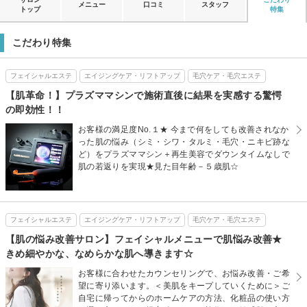
メニュー
口コミ
スタッフ
トップ
特集
こだわり特集
フェイシャルエステ
エイジングケア・リフトアップ
毛穴ケア・毛穴エステ
【肌革命！】プラズママシンで施術直後に結果を実感する驚愕
の即効性！！
お客様の満足度No.１★ 今まで何をしても改善されなか
った肌の悩み（シミ・シワ・タルミ・毛穴・ニキビ跡な
ど）をプラズママシン＋再生美容でダウンタイムなしで
肌の若返りを実現★見た目年齢－５歳肌☆
フェイシャルエステ
エイジングケア・リフトアップ
毛穴ケア・毛穴エステ
【肌の悩み改善サロン】フェイシャルメニューで肌悩み改善★
きめ細やかな、なめらかな肌へ導きます☆
お客様に合わせたカウンセリングで、お悩み改善・ご希
望に寄り添います。＜美肌をキープしていくために＞ご
自宅に帰ってからのホームケアの方法、化粧品の使い方