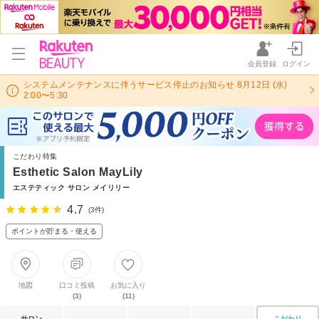
会員登録
ログイン
システムメンテナンスに伴うサービス停止のお知らせ 8月12日 (水)
2:00〜5:30
こだわり特集
Esthetic Salon MayLily
エステティック サロン メイリリー
4.7
(3件)
ポイントが貯まる・使える
地図
口コミ投稿
お気に入り
(3)
(11)
サロン
こだわり