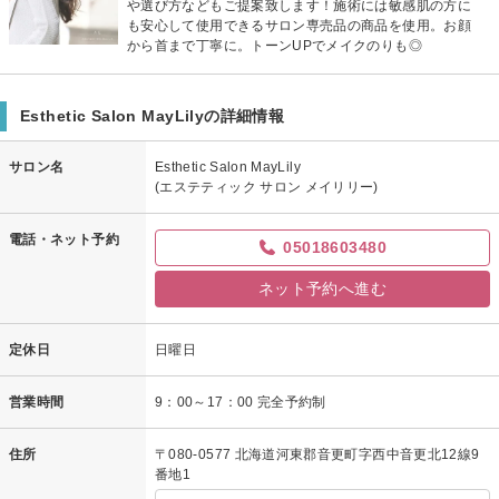
や選び方などもご提案致します！施術には敏感肌の方に
も安心して使用できるサロン専売品の商品を使用。お顔
から首まで丁寧に。トーンUPでメイクのりも◎
Esthetic Salon MayLilyの詳細情報
サロン名
Esthetic Salon MayLily
(エステティック サロン メイリリー)
電話・ネット予約
05018603480
ネット予約へ進む
定休日
日曜日
営業時間
9：00～17：00 完全予約制
住所
〒080-0577 北海道河東郡音更町字西中音更北12線9
番地1