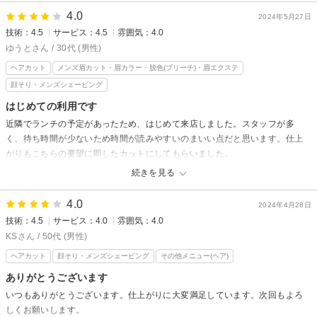
嬉しい口コミありがとうございます！
4.0
次回もまた格好良く切らせていただきますので、髪の毛伸びてきたらいつ
2024年5月27日
技術：4.5
サービス：4.5
雰囲気：4.0
でもご連絡ください！！！！！
お待ちしております
ゆうとさん / 30代 (男性)
ヒロ銀座六本木
ヘアカット
メンズ眉カット・眉カラー・脱色(ブリーチ)・眉エクステ
顔そり・メンズシェービング
はじめての利用です
近隣でランチの予定があったため、はじめて来店しました。スタッフが多
く、待ち時間が少ないため時間が読みやすいのまいい点だと思います。仕上
がりもこちらの要望に即したカットにしてもらいました。
続きを見る
ヒロ銀座ヘアーサロン 麻布乃木坂 六本木駅前店からの返信
ゆうと様
4.0
2024年4月28日
技術：4.5
サービス：4.0
雰囲気：4.0
ヒロ銀座六本木店のご利用ありがとうございます！！
次回また六本木にいらっしゃったときは是非お待ちしております！！
KSさん / 50代 (男性)
ヒロ銀座六本木店
ヘアカット
顔そり・メンズシェービング
その他メニュー(ヘア)
ありがとうございます
いつもありがとうございます。仕上がりに大変満足しています。次回もよろ
しくお願いします。