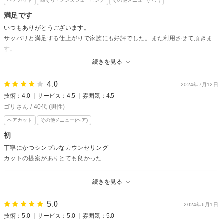
ヘアカット
顔そり・メンズシェービング
その他メニュー(ヘア)
いつもありがとうございます！
満足です
ヒロ銀座六本木店
いつもありがとうございます。
サッパリと満足する仕上がりで家族にも好評でした。また利用させて頂きま
す。
続きを見る
ヒロ銀座ヘアーサロン 麻布乃木坂 六本木駅前店からの返信
KS様、いつもご利用いただきありがとうございます！
4.0
2024年7月12日
技術：4.0
サービス：4.5
雰囲気：4.5
ご家族にも好評だったようで、大変嬉しく思います！
誰から見てもカッコいいや、魅力的に見えるヘアスタイルを
ゴリさん / 40代 (男性)
追求していきます！
ヘアカット
その他メニュー(ヘア)
またのご利用お待ちしております！！
初
ヒロ銀座六本木店
丁寧にかつシンプルなカウンセリング
カットの提案がありとても良かった
ヒロ銀座ヘアーサロン 麻布乃木坂 六本木駅前店からの返信
続きを見る
ゴリ様、ご来店いただきありがとうございます！
5.0
お客様にあった髪型や種類、髪質などもしっかり考慮して
2024年6月1日
技術：5.0
サービス：5.0
雰囲気：5.0
お似合いのスタイルをご提案できるように