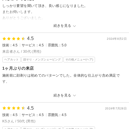
ヒロ銀座六本木店
しっかり要望を聞いて頂き、良い感じになりました。
またお伺いします。
ありがとうございました。
続きを見る
ヒロ銀座ヘアーサロン 麻布乃木坂 六本木駅前店からの返信
お久しぶりのご来店ありがとうございます！
4.5
2024年8月2日
技術：4.5
サービス：4.5
雰囲気：5.0
お客様のご要望と髪型や髪質に合わせて
お似合いになるようにカットできて良かったです！
来店者さん / 30代 (男性)
いつでもいいので、お時間ある時にぜひお越し下さい！
ヘアカット
顔そり・メンズシェービング
その他メニュー(ヘア)
またのご来店心よりお待ちしてます！！
1ヶ月ぶりの来店
ヒロ銀座六本木店
施術前に顔剃りは初めてのパターンでした。全体的な仕上がり含め満足で
す。
ヒロ銀座ヘアーサロン 麻布乃木坂 六本木駅前店からの返信
続きを見る
ご来店ありがとうございます！
4.5
ご満足いただけたようで良かったです！
2024年7月28日
技術：4.5
サービス：4.5
雰囲気：4.5
お店の都合上お顔剃りからのスタートなど
あると思いますが、皆様のおかげで繁盛させて
KSさん / 50代 (男性)
いただいております！