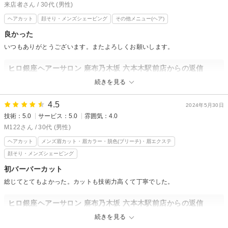
これからも邁進していきますので
来店者さん / 30代 (男性)
またのご利用心よりお待ちしてます！
ヘアカット
顔そり・メンズシェービング
その他メニュー(ヘア)
ヒロ銀座六本木店
良かった
いつもありがとうございます。またよろしくお願いします。
ヒロ銀座ヘアーサロン 麻布乃木坂 六本木駅前店からの返信
来店者さん様
続きを見る
いつもHIRO銀座六本木店をご利用いただきありがとうございます！
4.5
次回もまたお待ちしております！！！！！
2024年5月30日
技術：5.0
サービス：5.0
雰囲気：4.0
ヒロ銀座六本木店
M122さん / 30代 (男性)
ヘアカット
メンズ眉カット・眉カラー・脱色(ブリーチ)・眉エクステ
顔そり・メンズシェービング
初バーバーカット
総じてとてもよかった。カットも技術力高くて丁寧でした。
ヒロ銀座ヘアーサロン 麻布乃木坂 六本木駅前店からの返信
M122 様
続きを見る