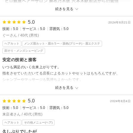
ヒロ銀座ヘアーサロン 麻布乃木坂 六本木駅前店からの返信
この度はご満足いただけず申し訳ございません。貴重なご意見を真摯に受
続きを見る
け止め、改善に努めてまいります。これまでのご利用、心より感謝申し上
げます。
5.0
2024年8月21日
技術：5.0
サービス：5.0
雰囲気：5.0
ぐーさん / 40代 (男性)
ヘアカット
メンズ眉カット・眉カラー・脱色(ブリーチ)・眉エクステ
顔そり・メンズシェービング
安定の技術と接客
いつも満足のいく出来上がりです。
指名させていただいてる店長によるカットやセットはもちろんですが、
シャンプーやマッサージも気持ちよかったです。
続きを見る
ヒロ銀座ヘアーサロン 麻布乃木坂 六本木駅前店からの返信
ぐー様、いつもご来店誠にありがとうございます！
5.0
2024年8月4日
技術：5.0
サービス：5.0
雰囲気：5.0
嬉しい口コミいただきありがとうございます！
スタッフ全員で常にお客様がより、どうしたら満足していただけるか
来店者さん / 40代 (男性)
これからも追求し続けていきます！
ヘアカット
その他メニュー(ヘア)
またのご来店スタッフ一同心よりお待ちしてます！！
久しぶりでしたが