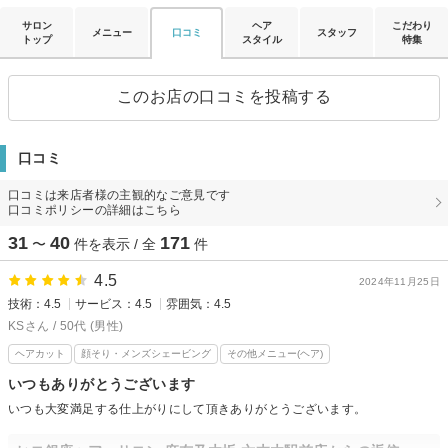
サロン
ヘア
こだわり
メニュー
口コミ
スタッフ
トップ
スタイル
特集
このお店の口コミを投稿する
口コミ
口コミは来店者様の主観的なご意見です
口コミポリシーの詳細はこちら
31
40
171
〜
件を表示 / 全
件
4.5
2024年11月25日
技術：4.5
サービス：4.5
雰囲気：4.5
KSさん / 50代 (男性)
ヘアカット
顔そり・メンズシェービング
その他メニュー(ヘア)
いつもありがとうございます
いつも大変満足する仕上がりにして頂きありがとうございます。