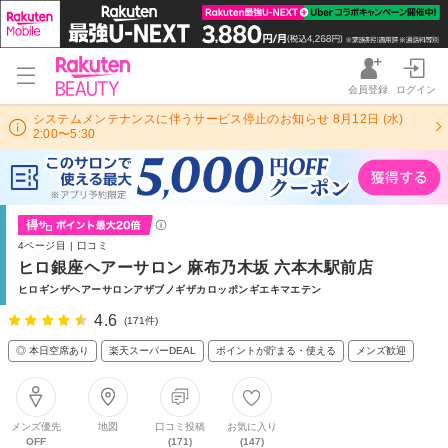
会員登録
ログイン
システムメンテナンスに伴うサービス停止のお知らせ 8月12日 (水)
2:00〜5:30
4ページ目 | 口コミ
ヒロ銀座ヘアーサロン 麻布乃木坂 六本木駅前店
ヒロギンザヘアーサロンアザブノギザカロッポンギエキマエテン
4.6
(171件)
◎ 本日空席あり
楽天スーパーDEAL
ポイントが貯まる・使える
メンズ歓迎
メンズ優先
地図
口コミ投稿
お気に入り
OFF
(171)
(147)