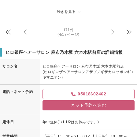
ヒロ銀座ヘアーサロン 麻布乃木坂 六本木駅前店からの返信
続きを見る
KS様
こちらこそいつもご利用ありがとうございます！
171件
次回のご来店も心よりお待ちしております。
(4/18ページ)
ヒロ銀座六本木店
ヒロ銀座ヘアーサロン 麻布乃木坂 六本木駅前店の詳細情報
サロン名
ヒロ銀座ヘアーサロン 麻布乃木坂 六本木駅前店
(ヒロギンザヘアーサロンアザブノギザカロッポンギエ
キマエテン)
電話・ネット予約
05018602462
ネット予約へ進む
定休日
年中無休(1/1.1/2はお休みです。)
営業時間
【平日】11：30～21：00／【土日祝】 10：00～