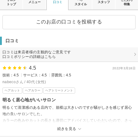
メニュー
口コミ
スタッフ
トップ
スタイル
特集
このお店の口コミを投稿する
口コミ
口コミは来店者様の主観的なご意見です
口コミポリシーの詳細はこちら
4.5
2022年3月18日
技術：4.5
サービス：4.5
雰囲気：4.5
nabecoさん / 40代 (女性)
ヘアカット
ヘアカラー
ヘアトリートメント
明るく居心地がいいサロン
明るくて清潔感のある店内で、規模は大きいのですが騒がしさを感じず居心
地の良いサロンでした。
カラーの色みやカットの長さも適切にアドバイスしていただいたので、さっ
くりと納得して決めることができました。
続きを見る
テキパキかつ丁寧な作業で安心できました。またよろしくお願いします。