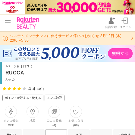
会員登録
ログイン
システムメンテナンスに伴うサービス停止のお知らせ 8月12日 (水)
2:00〜5:30
1ページ目 | 口コミ
RUCCA
ルッカ
4.4
(4件)
ポイントが貯まる・使える
メンズ歓迎
メンズ優先
地図
口コミ投稿
お気に入り
OFF
(4)
(68)
サロン
ヘア
こだわり