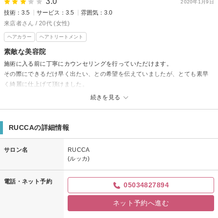
3.0
2020年1月9日
技術：3.5
サービス：3.5
雰囲気：3.0
来店者さん / 20代 (女性)
ヘアカラー
ヘアトリートメント
素敵な美容院
施術に入る前に丁寧にカウンセリングを行っていただけます。
その際にできるだけ早く出たい、との希望を伝えていましたが、とても素早
く綺麗に仕上げて頂けました。
大満足です。
続きを見る
RUCCAの詳細情報
サロン名
RUCCA
(ルッカ)
電話・ネット予約
05034827894
ネット予約へ進む