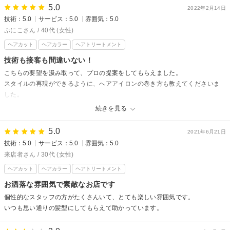
5.0
2022年2月14日
技術：5.0
サービス：5.0
雰囲気：5.0
ぷにこさん / 40代 (女性)
ヘアカット
ヘアカラー
ヘアトリートメント
技術も接客も間違いない！
こちらの要望を汲み取って、プロの提案をしてもらえました。
スタイルの再現ができるように、へアアイロンの巻き方も教えてくださいま
した。
安心してお任せできます！
続きを見る
5.0
2021年6月21日
技術：5.0
サービス：5.0
雰囲気：5.0
来店者さん / 30代 (女性)
ヘアカット
ヘアカラー
ヘアトリートメント
お洒落な雰囲気で素敵なお店です
個性的なスタッフの方がたくさんいて、とても楽しい雰囲気です。
いつも思い通りの髪型にしてもらえて助かっています。