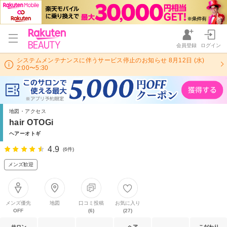
会員登録
ログイン
システムメンテナンスに伴うサービス停止のお知らせ 8月12日 (水)
2:00〜5:30
地図・アクセス
hair OTOGi
ヘアーオトギ
4.9
(6件)
メンズ歓迎
メンズ優先
地図
口コミ投稿
お気に入り
OFF
(6)
(27)
サロン
ヘア
こだわり