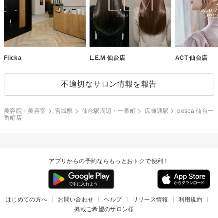
Flicka
L.E.M 仙台店
ACT 仙台店
不適切なサロン情報を報告
美容院・美容室
宮城県
仙台駅周辺・一番町
広瀬通駅
pesca 仙台一
番町店
アプリからの予約ならもっとおトクで便利！
はじめての方へ
お問い合わせ
ヘルプ
リリース情報
利用規約
掲載ご希望のサロン様