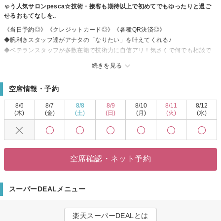
ゃう人気サロンpesca☆技術・接客も期待以上で初めてでもゆったりと過ご
せるおもてなしを..
《当日予約◎》《クレジットカード◎》《各種QR決済◎》
◆腕利きスタッフ達がアナタの「なりたい」を叶えてくれる♪
◆ベテランスタッフが多数在籍で技術力に自信アリ！気さくで何でも相談で
きるスタッフです！
続きを見る
◆なりたいイメージをカウンセリングし、ファッションとのバランスも考え
てご提案♪
空席情報・予約
◆最新カラーや傷みにくくお手入れしやすいパーマ、トリートメントなど豊
富にご用意★
8/6
8/7
8/8
8/9
8/10
8/11
8/12
◆高品質でプチプライス×口コミが自慢のサロンです♪
(木)
(金)
(土)
(日)
(月)
(火)
(水)
◆難しいオーダーや美容室デビューにはpescaで決まり！
◆イルミナカラー・ミルボン・TOKIOなどのワンランク上のハイクラス商品
を取り揃え♪
◆メンズカットも2600円～！何度でも通えちゃう価格が大人気の秘訣です◎
空席確認・ネット予約
トータルスタイルをお任せできちゃう人気サロン「pesca」☆
接客・技術も期待以上☆初めてでもゆったりと過ごせるおもてなしをご提供
いたします♪
スーパーDEALメニュー
コロナ対策も実施中◎是非一度当店にご来店くださいませ◎
あなたのなりたいをかなえます◎
楽天スーパーDEALとは