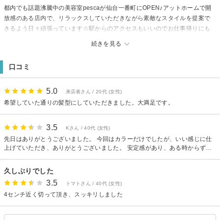
都内でも話題沸騰中の美容室pescaが仙台一番町にOPEN♪アットホームで開
放感のある店内で、リラックスしていただきながら素敵なスタイルを提案で
きるよう日々頑張っています☆駅からのアクセスもいいのでお仕事帰りにも
☆
続きを見る
【アクセス】地下鉄【広瀬通駅】西出口より徒歩5分、JR【仙台駅】より徒歩
15分。仙台駅より3つ目のアーケード内（マーブルロードおおまち）にありま
口コミ
す。BEAMSとGUCCIの間を藤崎方面にまっすぐ100mほど歩くと、右手に八
百屋（八百長商店）があります。そちらの2階に当店がございます。※右折し
た所に入口あります。わからない場合はお気軽にお電話くださいませ。
5.0
来店者さん / 20代 (女性)
希望していた通りの髪型にしていただきました。大満足です。
3.5
Kさん / 40代 (女性)
先日はありがとうございました。 今回はカラーだけでしたが、いい感じに仕
上げていただき、ありがとうございました。 安定感があり、ある時からずっ
と通わせていただいております。 1ヶ月ちょっと前にもお伺いしたのですが、
何をしたか忘れられている事が何回かあり、ちょっと悲しかったですが…ま
久しぶりでした
たお願いいたします。
3.5
トマトさん / 40代 (女性)
4センチ近く切って頂き、スッキリしました