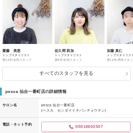
齋藤 美恵
佐久間 莉加
加藤 真仁
トップスタイリスト
トップスタイリスト
トップスタイリス
歴14年/女性スタッフ
歴8年/女性スタッフ
歴14年/男性スタ
すべてのスタッフを見る
pesca 仙台一番町店の詳細情報
サロン名
pesca 仙台一番町店
(ペスカ センダイイチバンチョウテン)
電話・ネット予約
05018602507