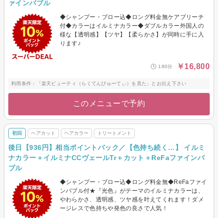
ァインバブル
◆シャンプー・ブロー込◆ロング料金無ケアブリーチ
付◆カラーはイルミナカラー◆ダブルカラー外国人の
様な【透明感】【ツヤ】【柔らかさ】が同時に手に入
ります♪
￥16,800
180分
利用条件：「楽天ビューティ（らくてんびゅーてぃ）を見た」とお伝え下さい
このメニューで予約
初回
ヘアカット
ヘアカラー
トリートメント
後日【936円】相当ポイントバック／【色持ち続く…】 イルミ
ナカラー＋イルミナCCヴェールTr＋カット＋ReFaファインバ
ブル
◆シャンプー・ブロー込◆ロング料金無◆ReFaファイ
ンバブル付★『光色』がテーマのイルミナカラーは、
やわらかさ、透明感、ツヤ感を叶えてくれます！ダメ
ージレスで色持ちや発色の良さで人気！