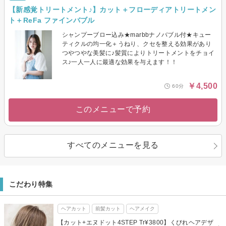
【新感覚トリートメント♪】カット＋フローディアトリートメン
ト＋ReFa ファインバブル
シャンプーブロー込み★marbbナノバブル付★キュー
ティクルの均一化＋うねり、クセを整える効果があり
つやつやな美髪に♪髪質によりトリートメントをチョイ
ス♪一人一人に最適な効果を与えます！！
￥4,500
60分
このメニューで予約
すべてのメニューを見る
こだわり特集
ヘアカット
前髪カット
ヘアメイク
【カット+エヌドット4STEP Tr¥3800】くびれヘアデザ