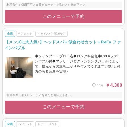
利用条件：併用不可／楽天ビューティを見たとお伝え下さい。
このメニューで予約
全員
ヘアカット
ヘッドスパ・頭皮ケア
【メンズに大人気♪】ヘッドスパ＋似合わせカット＋ReFa ファ
インバブル
◆シャンプー・ブロー込◆ロング料金無◆ReFaファイ
ンバブル付◆マッサージとクレンジングジェルによっ
て、根元からの立ち上がりを与えてくれます♪潤いと弾
力のある頭皮を実現♪
￥4,300
60分
利用条件：楽天ビューティを見たとお伝え下さい。
このメニューで予約
全員
ヘアカット
トリートメント