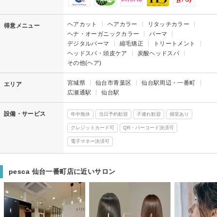
ヘアカット
ヘアカラー
リタッチカラー
得意メニュー
ヘナ・オーガニックカラー
パーマ
デジタルパーマ
縮毛矯正
トリートメント
ヘッドスパ・頭皮ケア
炭酸ヘッドスパ
その他(ヘア)
宮城県
仙台市青葉区
仙台駅周辺・一番町
エリア
広瀬通駅
仙台駅
設備・サービス
年中無休
当日予約歓迎
子連れ歓迎
個室あり
クレジットカード可
QR・バーコード決済可
電子マネー決済可
pesca 仙台一番町店に近いサロン