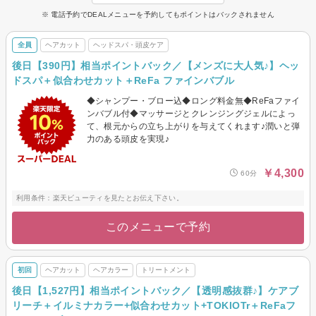
※ 電話予約でDEALメニューを予約してもポイントはバックされません
全員
ヘアカット
ヘッドスパ・頭皮ケア
後日【390円】相当ポイントバック／【メンズに大人気♪】ヘッ
ドスパ＋似合わせカット＋ReFa ファインバブル
◆シャンプー・ブロー込◆ロング料金無◆ReFaファイ
ンバブル付◆マッサージとクレンジングジェルによっ
て、根元からの立ち上がりを与えてくれます♪潤いと弾
力のある頭皮を実現♪
￥4,300
60分
利用条件：楽天ビューティを見たとお伝え下さい。
このメニューで予約
初回
ヘアカット
ヘアカラー
トリートメント
後日【1,527円】相当ポイントバック／【透明感抜群♪】ケアブ
リーチ＋イルミナカラー+似合わせカット+TOKIOTr＋ReFaフ