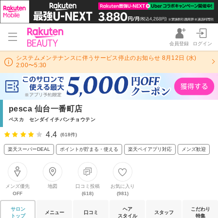
会員登録
ログイン
システムメンテナンスに伴うサービス停止のお知らせ 8月12日 (水)
2:00〜5:30
pesca 仙台一番町店
ペスカ センダイイチバンチョウテン
4.4
(618件)
楽天スーパーDEAL
ポイントが貯まる・使える
楽天ペイアプリ対応
メンズ歓迎
メンズ優先
地図
口コミ投稿
お気に入り
OFF
(618)
(981)
サロン
ヘア
こだわり
メニュー
口コミ
スタッフ
トップ
スタイル
特集