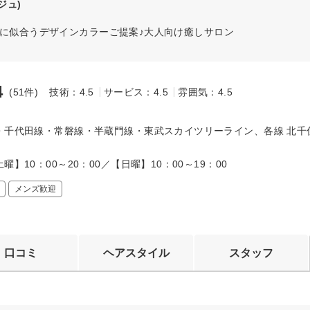
ジュ)
性に似合うデザインカラーご提案♪大人向け癒しサロン
4
(51件)
技術：4.5
サービス：4.5
雰囲気：4.5
～
・千代田線・常磐線・半蔵門線・東武スカイツリーライン、各線 北千住
曜】10：00～20：00／【日曜】10：00～19：00
メンズ歓迎
口コミ
ヘアスタイル
スタッフ