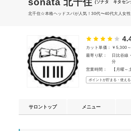
sonata 北千住
(ソナタ キタセン
北千住☆本格ヘッドスパが人気！30代〜40代大人女
4.
カット単価：
￥5,300
最寄り駅：
日比谷線
分
営業時間：
【月曜～土
ポイントが貯まる・使える
サロントップ
メニュー