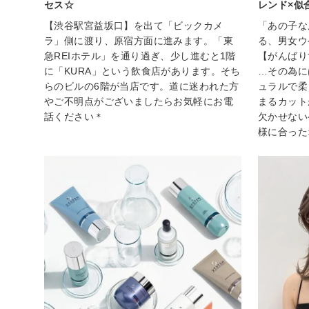
セス☆
レンド×似
【渋谷駅宮益坂口】を出て「ビックカメ
「あの子な
ラ」側に渡り、原宿方面に進みます。「東
る、男女ウ
急REIホテル」を通り過ぎ、少し進むと1階
【がんばり
に「KURA」という飲食店があります。そち
…その為に
らのビルの6階が当店です。道に迷われた方
ュラルで柔
やご不明点がございましたらお気軽にお電
まるカット
話ください＊
欠かせない
様に合った