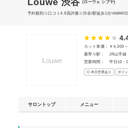
Louwe 渋谷
(ローウェ シブヤ)
予約殺到☆口コミ4.9高評価☆渋谷/駅徒歩1分!AWA
4.
カット単価：
￥4,300
最寄り駅：
JR山手線
営業時間：
平日10：0
◎ 本日空席あり
ポイン
サロントップ
メニュー