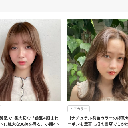
ヘアカラー
髪型で1番大切な『前髪&顔まわ
【ナチュラル発色カラーの得意
トに絶大な支持を得る。小顔×ト
ーポンも豊富に揃え当店でしか