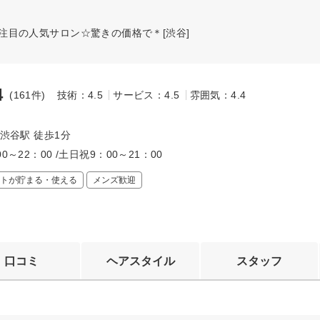
RD注目の人気サロン☆驚きの価格で＊[渋谷]
4
(161件)
技術：4.5
サービス：4.5
雰囲気：4.4
～
 渋谷駅 徒歩1分
0～22：00 /土日祝9：00～21：00
トが貯まる・使える
メンズ歓迎
口コミ
ヘアスタイル
スタッフ