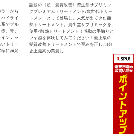
話題の《超・髪質改善》資生堂サブリミッ
カラーから
クプレミアムトリートメント/次世代トリー
、ハイライ
トメントとして登場し、人気が出てきた酸
ュ系でブル
熱トリートメント。資生堂サブリミックを
、赤、青、
使用○酸熱トリートメント！感動の手触りと
ラインナッ
ツヤ感を体験してみてください！最上級の
良いトリー
髪質改善トリートメントで歪みを正し,自分
客様に満足
史上最高の美髪に