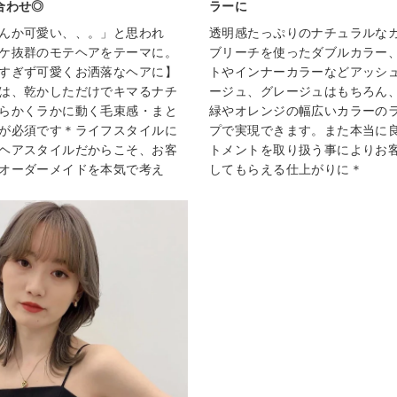
合わせ◎
ラーに
んか可愛い、、。」と思われ
透明感たっぷりのナチュラルな
ケ抜群のモテヘアをテーマに。
ブリーチを使ったダブルカラー
すぎず可愛くお洒落なヘアに】
トやインナーカラーなどアッシ
は、乾かしただけでキマるナチ
ージュ、グレージュはもちろん
らかくラかに動く毛束感・まと
緑やオレンジの幅広いカラーの
が必須です＊ライフスタイルに
プで実現できます。また本当に
ヘアスタイルだからこそ、お客
トメントを取り扱う事によりお
オーダーメイドを本気で考え
してもらえる仕上がりに＊