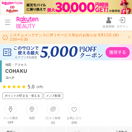
会員登録
ログイン
システムメンテナンスに伴うサービス停止のお知らせ 8月12日 (水)
2:00〜5:30
地図・アクセス
COHAKU
コハク
5.0
(1件)
ポイントが貯まる・使える
メンズ歓迎
メンズ優先
地図
口コミ投稿
お気に入り
OFF
(1)
(16)
サロン
ヘア
こだわり