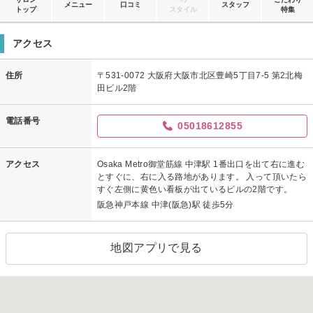
メニュー
口コミ
スタッフ
トップ
スタイル
特集
アクセス
住所
〒531-0072 大阪府大阪市北区豊崎5丁目7-5 第2北梅
田ビル2階
電話番号
05018612855
アクセス
Osaka Metro御堂筋線 中津駅 1番出口を出て右に進む
とすぐに、右に入る路地があります。 入って頂いたら
すぐ左側に黄色い看板が出ているビルの2階です。
阪急神戸本線 中津(阪急)駅 徒歩5分
地図アプリで見る