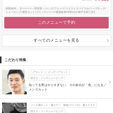
利用条件：【バーバー＜理容室＞/メンズ/フェード/ツイストスパイラル/ツーブロック/
シェービング/眉毛カット/ブリーチ/パーマ/髪質改善/学割U24/神戸元町三宮】
このメニューで予約
すべてのメニューを見る
こだわり特集
ヘアカット
メンズヘアカット
顔そり・メンズシェービング
知ってる男はやりすぎない、その余白が「色」になる／
メンズカット
メンズ眉カット・眉カラー・脱色(ブリーチ)・眉エクステ
顔そり・メンズシェービング