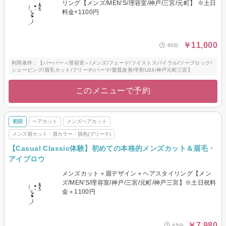
リング【メンズ/MEN'S/理容室/神戸/三宮/元町】 ※土日
料金+1100円
￥11,000
60分
利用条件：【バーバー＜理容室＞/メンズ/フェード/ツイストスパイラル/ツーブロック/
シェービング/眉毛カット/ブリーチ/パーマ/髪質改善/学割U24/神戸元町三宮】
このメニューで予約
初回
ヘアカット
メンズヘアカット
メンズ眉カット・眉カラー・脱色(ブリーチ)
【Casual Classic体験】初めての本格的メンズカット＆眉毛・
アイブロウ
メンズカット＋眉デザイン＋ヘアスタイリング【メン
ズ/MEN'S/理容室/神戸/三宮/元町/神戸三宮】※土日祝料
金＋1100円
￥7,980
45分