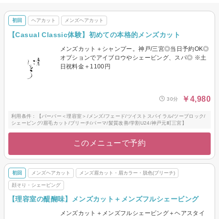
あなたの「史上最高の基盤」を、ここで創り上げます。
初回
ヘアカット
メンズヘアカット
【Casual Classic体験】初めての本格的メンズカット
メンズカット＋シャンプー。神戸/三宮◎当日予約OK◎
オプションでアイブロウやシェービング、スパ◎ ※土
日祝料金＋1100円
￥4,980
30分
利用条件：【バーバー＜理容室＞/メンズ/フェード/ツイストスパイラル/ツーブロック/
シェービング/眉毛カット/ブリーチ/パーマ/髪質改善/学割U24/神戸元町三宮】
このメニューで予約
初回
メンズヘアカット
メンズ眉カット・眉カラー・脱色(ブリーチ)
顔そり・シェービング
【理容室の醍醐味】メンズカット＋メンズフルシェービング
メンズカット＋メンズフルシェービング＋ヘアスタイ