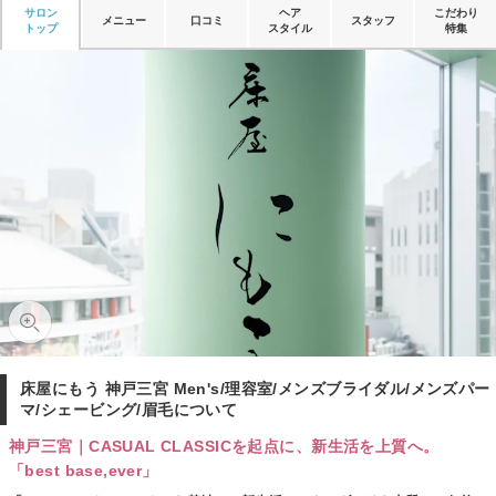
サロン
ヘア
こだわり
メニュー
口コミ
スタッフ
トップ
スタイル
特集
床屋にもう 神戸三宮 Men's/理容室/メンズブライダル/メンズパー
マ/シェービング/眉毛について
神戸三宮｜CASUAL CLASSICを起点に、新生活を上質へ。
「best base,ever」