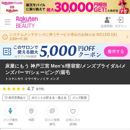
会員登録
ログイン
システムメンテナンスに伴うサービス停止のお知らせ 8月12日 (水)
2:00〜5:30
床屋にもう 神戸三宮 Men's/理容室/メンズブライダル/メ
ンズパーマ/シェービング/眉毛
トコヤニモウ コウベサンノミヤ メンズ
4.7
(67件)
◎ 本日空席あり
ポイントが貯まる・使える
メンズ歓迎
メンズ優先
地図
口コミ投稿
お気に入り
ON
(67)
(218)