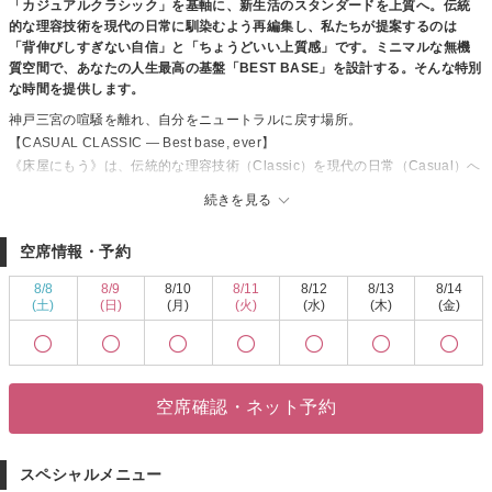
「カジュアルクラシック」を基軸に、新生活のスタンダードを上質へ。伝統
的な理容技術を現代の日常に馴染むよう再編集し、私たちが提案するのは
「背伸びしすぎない自信」と「ちょうどいい上質感」です。ミニマルな無機
質空間で、あなたの人生最高の基盤「BEST BASE」を設計する。そんな特別
な時間を提供します。
神戸三宮の喧騒を離れ、自分をニュートラルに戻す場所。
【CASUAL CLASSIC — Best base, ever】
《床屋にもう》は、伝統的な理容技術（Classic）を現代の日常（Casual）へ
と再編集する、三宮のメンズ理容室です。
続きを見る
私たちが提供するのは、単なるメンズヘアスタイルではありません。新生活
という変化の季節に、背伸びしすぎない自信を宿し、次の一歩を強く踏み出
空席情報・予約
すための「人生の基盤（BASE）」を整えることです。
■ 空間と体験
8/8
8/9
8/10
8/11
8/12
8/13
8/14
鏡のない正面、視線の先に広がる神戸の街並み。無機質でミニマルな空間
(土)
(日)
(月)
(火)
(水)
(木)
(金)
は、情報のノイズを削ぎ落とし、思考をクリアにします。靴を脱ぎ、自宅の
ような寛ぎの中で、20代・30代のビジネスマンに必要な「清潔感と色気」を
設計します。
■ 技術と哲学
空席確認・ネット予約
• EDIT： 骨格とライフスタイルを読み解き、日常に馴染む上質なスタイルを
提案。
• MINIMAL： 機能美を追求した所作と、無駄のないカウンセリング。
スペシャルメニュー
• BASING： 1ヶ月後も崩れない、持続可能な「基盤」としてのカット。