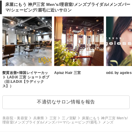
床屋にもう 神戸三宮 Men's/理容室/メンズブライダル/メンズパー
マ/シェービング/眉毛に近いサロン
髪質改善×韓国レイヤーカッ
Apiuz Hair 三宮
odd. by agele
ト LADiX 三宮 ショートボブ
（旧:LADiX【ラディック
ス】）
不適切なサロン情報を報告
美容院・美容室
兵庫県
三宮
三ノ宮駅
床屋にもう 神戸三宮 Men's/
理容室/メンズブライダル/メンズパーマ/シェービング/眉毛
メンズ