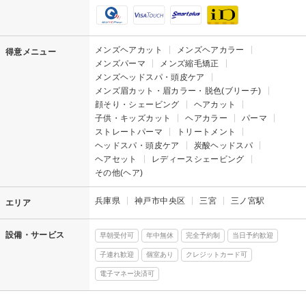
メンズヘアカット
メンズヘアカラー
得意メニュー
メンズパーマ
メンズ縮毛矯正
メンズヘッドスパ・頭皮ケア
メンズ眉カット・眉カラー・脱色(ブリーチ)
顔そり・シェービング
ヘアカット
子供・キッズカット
ヘアカラー
パーマ
ストレートパーマ
トリートメント
ヘッドスパ・頭皮ケア
炭酸ヘッドスパ
ヘアセット
レディースシェービング
その他(ヘア)
兵庫県
神戸市中央区
三宮
三ノ宮駅
エリア
設備・サービス
早朝受付可
年中無休
完全予約制
当日予約歓迎
子連れ歓迎
個室あり
クレジットカード可
電子マネー決済可