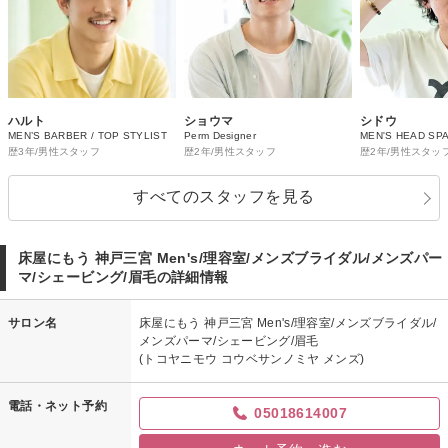
ハルト
ショウマ
シドウ
MEN’S BARBER / TOP STYLIST
Perm Designer
MEN'S HEAD SPA
歴3年/男性スタッフ
歴2年/男性スタッフ
歴2年/男性スタッ
すべてのスタッフを見る
床屋にもう 神戸三宮 Men's/理容室/メンズブライダル/メンズパー
マ/シェービング/眉毛の詳細情報
サロン名
床屋にもう 神戸三宮 Men's/理容室/メンズブライダル/
メンズパーマ/シェービング/眉毛
(トコヤニモウ コウベサンノミヤ メンズ)
電話・ネット予約
05018614007