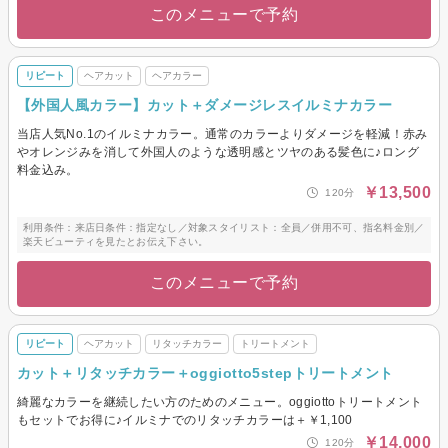
このメニューで予約
リピート
ヘアカット
ヘアカラー
【外国人風カラー】カット＋ダメージレスイルミナカラー
当店人気No.1のイルミナカラー。通常のカラーよりダメージを軽減！赤み
やオレンジみを消して外国人のような透明感とツヤのある髪色に♪ロング
料金込み。
￥13,500
120分
利用条件：来店日条件：指定なし／対象スタイリスト：全員／併用不可、指名料金別／
楽天ビューティを見たとお伝え下さい。
このメニューで予約
リピート
ヘアカット
リタッチカラー
トリートメント
カット＋リタッチカラー＋oggiotto5stepトリートメント
綺麗なカラーを継続したい方のためのメニュー。oggiottoトリートメント
もセットでお得に♪イルミナでのリタッチカラーは＋￥1,100
￥14,000
120分