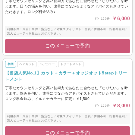
丁寧なカウンセリングと高い技術力であなたに合わせた『なりたい』を叶
えます。日々の悩みを伺い、改善につながるようなアドバイスもさせてい
ただきます。ロング料金込み♪
￥6,000
120分
利用条件：来店日条件：指定なし／対象スタイリスト：全員／併用不可、指名料金別／
楽天ビューティを見たとお伝え下さい。
このメニューで予約
初回
ヘアカット
ヘアカラー
トリートメント
【当店人気No.1】カット＋カラー＋オッジオット5stepトリー
トメント
丁寧なカウンセリングと高い技術力であなたに合わせた『なりたい』を叶
えます。悩みを伺い、改善につながるアドバイスもさせていただきます。
ロング料金込み。イルミナカラーに変更＋￥1,500
￥8,000
120分
利用条件：来店日条件：指定なし／対象スタイリスト：全員／併用不可、指名料金別／
楽天ビューティを見たとお伝え下さい。
このメニューで予約