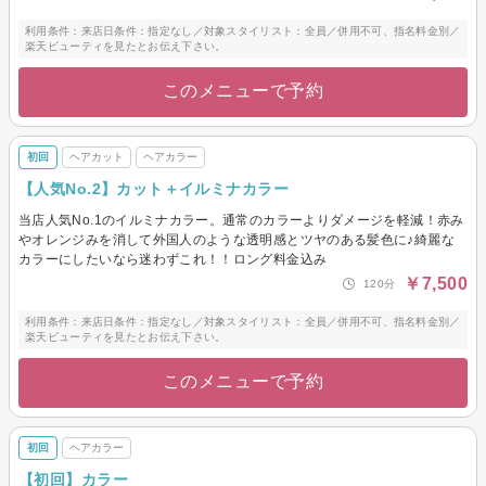
利用条件：来店日条件：指定なし／対象スタイリスト：全員／併用不可、指名料金別／
楽天ビューティを見たとお伝え下さい。
このメニューで予約
初回
ヘアカット
ヘアカラー
【人気No.2】カット＋イルミナカラー
当店人気No.1のイルミナカラー。通常のカラーよりダメージを軽減！赤み
やオレンジみを消して外国人のような透明感とツヤのある髪色に♪綺麗な
カラーにしたいなら迷わずこれ！！ロング料金込み
￥7,500
120分
利用条件：来店日条件：指定なし／対象スタイリスト：全員／併用不可、指名料金別／
楽天ビューティを見たとお伝え下さい。
このメニューで予約
初回
ヘアカラー
【初回】カラー