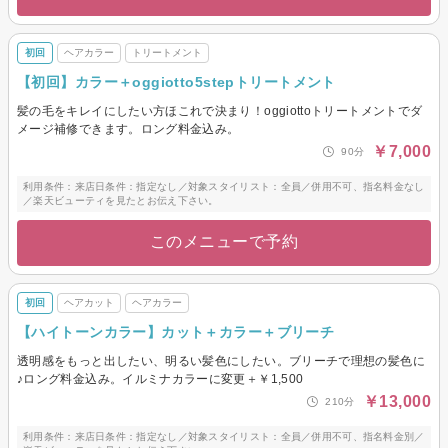
初回
ヘアカラー
トリートメント
【初回】カラー＋oggiotto5stepトリートメント
髪の毛をキレイにしたい方ほこれで決まり！oggiottoトリートメントでダ
メージ補修できます。ロング料金込み。
￥7,000
90分
利用条件：来店日条件：指定なし／対象スタイリスト：全員／併用不可、指名料金なし
／楽天ビューティを見たとお伝え下さい。
このメニューで予約
初回
ヘアカット
ヘアカラー
【ハイトーンカラー】カット＋カラー＋ブリーチ
透明感をもっと出したい、明るい髪色にしたい。ブリーチで理想の髪色に
♪ロング料金込み。イルミナカラーに変更＋￥1,500
￥13,000
210分
利用条件：来店日条件：指定なし／対象スタイリスト：全員／併用不可、指名料金別／