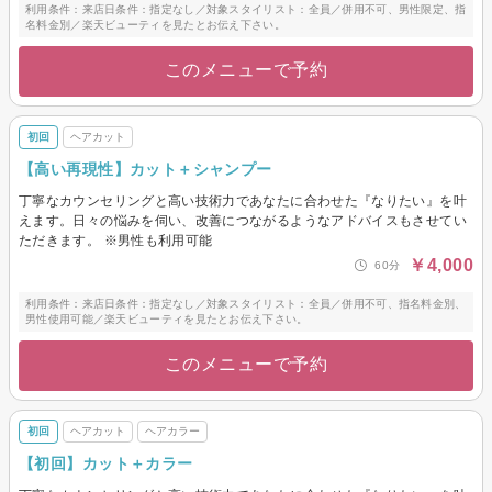
利用条件：来店日条件：指定なし／対象スタイリスト：全員／併用不可、男性限定、指
名料金別／楽天ビューティを見たとお伝え下さい。
このメニューで予約
初回
ヘアカット
【高い再現性】カット＋シャンプー
丁寧なカウンセリングと高い技術力であなたに合わせた『なりたい』を叶
えます。日々の悩みを伺い、改善につながるようなアドバイスもさせてい
ただきます。 ※男性も利用可能
￥4,000
60分
利用条件：来店日条件：指定なし／対象スタイリスト：全員／併用不可、指名料金別、
男性使用可能／楽天ビューティを見たとお伝え下さい。
このメニューで予約
初回
ヘアカット
ヘアカラー
【初回】カット＋カラー