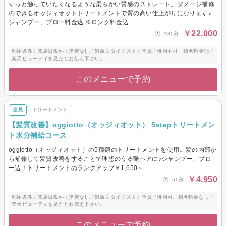
ずっと触っていたくなるような柔らかい質感のストレート。ダメージ補修
のできるオッジィオットトリートメントで質の高い仕上がりになります♪
シャンプー、ブロー料金込 ※ロング料金込
￥22,000
180分
利用条件：来店日条件：指定なし／対象スタイリスト：全員／併用不可、指名料金別／
楽天ビューティを見たとお伝え下さい。
このメニューで予約
全員
トリートメント
【髪質改善】oggiotto（オッジィオット） 5stepトリートメン
ト水分補給コース
oggiotto（オッジィオット）の5種類のトリートメントを使用。髪の内部か
ら補修して髪質改善をすることで理想のうる艶ヘアに♪シャンプー、ブロ
ー込！トリートメントのランクアップ￥1,650～
￥4,950
60分
利用条件：来店日条件：指定なし／対象スタイリスト：全員／併用可、指名料金なし／
楽天ビューティを見たとお伝え下さい。
このメニューで予約