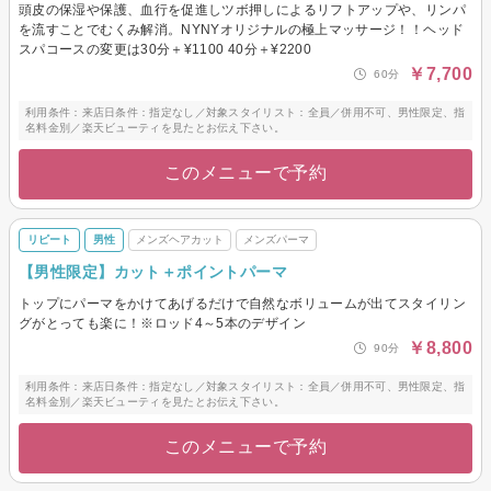
頭皮の保湿や保護、血行を促進しツボ押しによるリフトアップや、リンパ
を流すことでむくみ解消。NYNYオリジナルの極上マッサージ！！ヘッド
スパコースの変更は30分＋¥1100 40分＋¥2200
￥7,700
60分
利用条件：来店日条件：指定なし／対象スタイリスト：全員／併用不可、男性限定、指
名料金別／楽天ビューティを見たとお伝え下さい。
このメニューで予約
リピート
男性
メンズヘアカット
メンズパーマ
【男性限定】カット＋ポイントパーマ
トップにパーマをかけてあげるだけで自然なボリュームが出てスタイリン
グがとっても楽に！※ロッド4～5本のデザイン
￥8,800
90分
利用条件：来店日条件：指定なし／対象スタイリスト：全員／併用不可、男性限定、指
名料金別／楽天ビューティを見たとお伝え下さい。
このメニューで予約