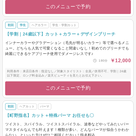
このメニューで予約
初回
学生
ヘアカラー
学生・学割カット
【学割｜24歳以下】カット＋カラー＋デザインブリーチ
インナーカラーやグラデーション（毛先が明るいカラー）等で選べるメニ
ュー。どちらも人気で可愛くなること間違いなし！初めてのブリーチでも
綺麗にできるケアブリーチ使用でダメージレスです♪
￥12,000
180分
利用条件：来店日条件：指定なし／対象スタイリスト：全員／併用不可、学割｜24歳
以下限定、ロング料金込み／楽天ビューティを見たとお伝え下さい。
このメニューで予約
初回
ヘアカット
パーマ
【町野指名】カット＋特殊パーマ お任せも〇
ツイスト、スパイラル、ツイストスパイラル、波巻などやってみたいパー
マスタイルなんでも叶えます！種類が多い、どんなパーマが似合うかわか
らない。といった方はぜひご相談ください！指名料込