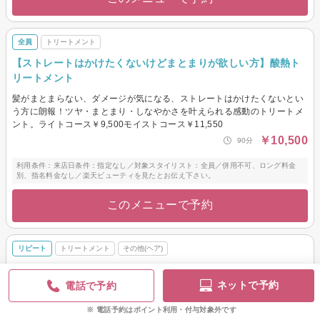
全員
トリートメント
【ストレートはかけたくないけどまとまりが欲しい方】酸熱ト
リートメント
髪がまとまらない、ダメージが気になる、ストレートはかけたくないとい
う方に朗報！ツヤ・まとまり・しなやかさを叶えられる感動のトリートメ
ント。ライトコース￥9,500モイストコース￥11,550
￥10,500
90分
利用条件：来店日条件：指定なし／対象スタイリスト：全員／併用不可、ロング料金
別、指名料金なし／楽天ビューティを見たとお伝え下さい。
このメニューで予約
リピート
トリートメント
その他(ヘア)
【新世代のヘアケア】酸熱トリートメント＋プラチナアクア＋
マグネットケア
ネットで予約
電話で予約
テラヘルツ波（高級ドライヤーに使われているテクノロジー）により、高
電話予約はポイント利用・付与対象外です
級トリートメントをしなくてもまとまる髪質に導きます。酸熱トリートメ