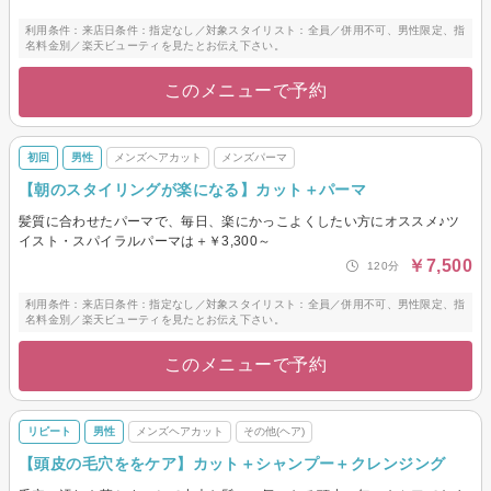
利用条件：来店日条件：指定なし／対象スタイリスト：全員／併用不可、男性限定、指
名料金別／楽天ビューティを見たとお伝え下さい。
このメニューで予約
初回
男性
メンズヘアカット
メンズパーマ
【朝のスタイリングが楽になる】カット＋パーマ
髪質に合わせたパーマで、毎日、楽にかっこよくしたい方にオススメ♪ツ
イスト・スパイラルパーマは＋￥3,300～
￥7,500
120分
利用条件：来店日条件：指定なし／対象スタイリスト：全員／併用不可、男性限定、指
名料金別／楽天ビューティを見たとお伝え下さい。
このメニューで予約
リピート
男性
メンズヘアカット
その他(ヘア)
【頭皮の毛穴ををケア】カット＋シャンプー＋クレンジング