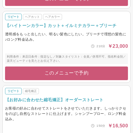
リピート
ヘアカット
ヘアカラー
【ハイトーンカラー】カット＋イルミナカラー＋ブリーチ
透明感をもっと出したい、明るい髪色にしたい。ブリーチで理想の髪色に
♪ロング料金込み。
￥23,000
210分
利用条件：来店日条件：指定なし／対象スタイリスト：全員／併用不可、指名料金別／
楽天ビューティを見たとお伝え下さい。
このメニューで予約
リピート
縮毛矯正
【お好みに合わせた縮毛矯正】オーダーストレート
お客様の好みに合わせてストレートをさせていただきます。しっかりクセ
をのばし自然なストレートに仕上げます。シャンプーブロー、ロング料金
込み。
￥16,500
150分