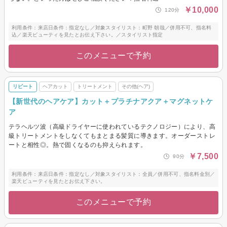
￥10,000
120分
利用条件：来店日条件：指定なし／対象スタイリスト：町野 朝哉／併用不可、指名料
込／楽天ビューティを見たとお伝え下さい。／スタイリスト指定
このメニューで予約
リピート
ヘアカット
トリートメント
その他(ヘア)
【新世代のヘアケア】カット＋プラチナアクア＋マグネットケ
ア
テラヘルツ波（高級ドライヤーに使われているテクノロジー）により、高
級トリートメントをしなくてもまとまる髪質に導きます。オーダーストレ
ートと相性◎。熱で固くなるのも抑えられます。
￥7,500
90分
利用条件：来店日条件：指定なし／対象スタイリスト：全員／併用不可、指名料金別／
楽天ビューティを見たとお伝え下さい。
このメニューで予約