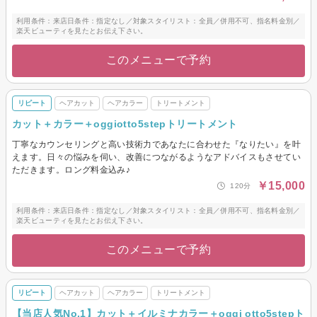
利用条件：来店日条件：指定なし／対象スタイリスト：全員／併用不可、指名料金別／
楽天ビューティを見たとお伝え下さい。
このメニューで予約
リピート
ヘアカット
ヘアカラー
トリートメント
カット＋カラー＋oggiotto5stepトリートメント
丁寧なカウンセリングと高い技術力であなたに合わせた『なりたい』を叶
えます。日々の悩みを伺い、改善につながるようなアドバイスもさせてい
ただきます。ロング料金込み♪
￥15,000
120分
利用条件：来店日条件：指定なし／対象スタイリスト：全員／併用不可、指名料金別／
楽天ビューティを見たとお伝え下さい。
このメニューで予約
リピート
ヘアカット
ヘアカラー
トリートメント
【当店人気No.1】カット＋イルミナカラー＋oggi otto5stepト