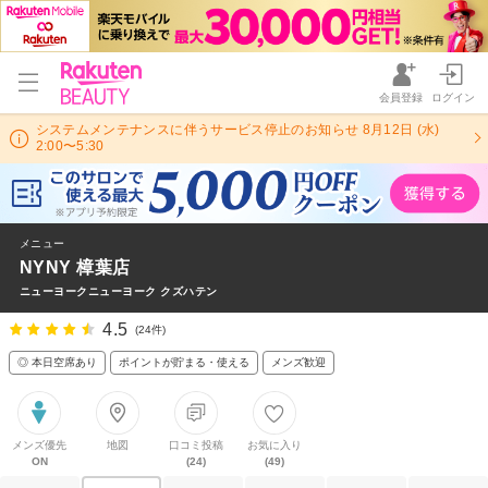
会員登録
ログイン
システムメンテナンスに伴うサービス停止のお知らせ 8月12日 (水)
2:00〜5:30
メニュー
NYNY 樟葉店
ニューヨークニューヨーク クズハテン
4.5
(24件)
◎ 本日空席あり
ポイントが貯まる・使える
メンズ歓迎
メンズ優先
地図
口コミ投稿
お気に入り
ON
(24)
(49)