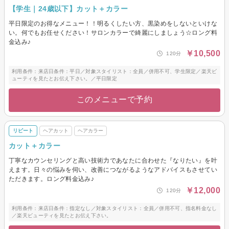
【学生｜24歳以下】カット＋カラー
平日限定のお得なメニュー！！明るくしたい方、黒染めをしないといけな
い。何でもお任せください！サロンカラーで綺麗にしましょう☆ロング料
金込み♪
￥10,500
120分
利用条件：来店日条件：平日／対象スタイリスト：全員／併用不可、学生限定／楽天ビ
ューティを見たとお伝え下さい。／平日限定
このメニューで予約
リピート
ヘアカット
ヘアカラー
カット＋カラー
丁寧なカウンセリングと高い技術力であなたに合わせた『なりたい』を叶
えます。日々の悩みを伺い、改善につながるようなアドバイスもさせてい
ただきます。ロング料金込み♪
￥12,000
120分
利用条件：来店日条件：指定なし／対象スタイリスト：全員／併用不可、指名料金なし
／楽天ビューティを見たとお伝え下さい。