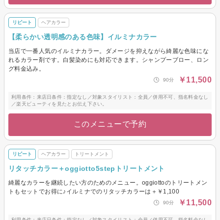
リピート
ヘアカラー
【柔らかい透明感のある色味】イルミナカラー
当店で一番人気のイルミナカラー。ダメージを抑えながら綺麗な色味にな
れるカラー剤です。白髪染めにも対応できます。シャンプーブロー、ロン
グ料金込み。
￥11,500
90分
利用条件：来店日条件：指定なし／対象スタイリスト：全員／併用不可、指名料金なし
／楽天ビューティを見たとお伝え下さい。
このメニューで予約
リピート
ヘアカラー
トリートメント
リタッチカラー＋oggiotto5stepトリートメント
綺麗なカラーを継続したい方のためのメニュー。oggiottoのトリートメン
トもセットでお得に♪イルミナでのリタッチカラーは＋￥1,100
￥11,500
90分
利用条件：来店日条件：指定なし／対象スタイリスト：全員／併用不可、指名料金なし