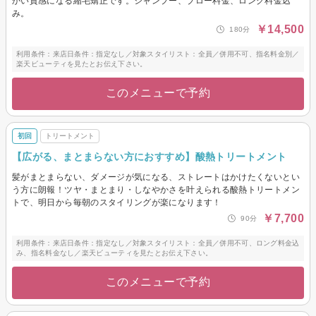
かい質感になる縮毛矯正です。シャンプー、ブロー料金、ロング料金込
み。
￥14,500
180分
利用条件：来店日条件：指定なし／対象スタイリスト：全員／併用不可、指名料金別／
楽天ビューティを見たとお伝え下さい。
このメニューで予約
初回
トリートメント
【広がる、まとまらない方におすすめ】酸熱トリートメント
髪がまとまらない、ダメージが気になる、ストレートはかけたくないとい
う方に朗報！ツヤ・まとまり・しなやかさを叶えられる酸熱トリートメン
トで、明日から毎朝のスタイリングが楽になります！
￥7,700
90分
利用条件：来店日条件：指定なし／対象スタイリスト：全員／併用不可、ロング料金込
み、指名料金なし／楽天ビューティを見たとお伝え下さい。
このメニューで予約