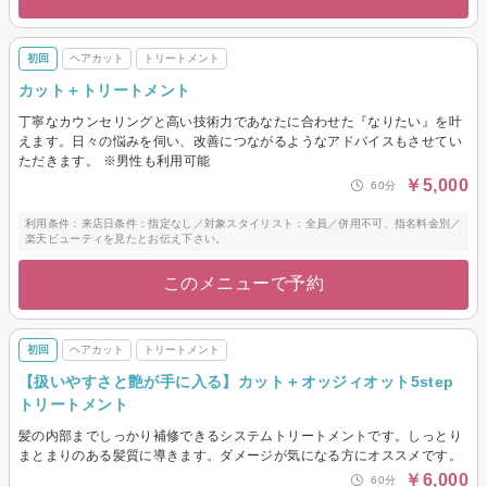
初回
ヘアカット
トリートメント
カット＋トリートメント
丁寧なカウンセリングと高い技術力であなたに合わせた『なりたい』を叶
えます。日々の悩みを伺い、改善につながるようなアドバイスもさせてい
ただきます。 ※男性も利用可能
￥5,000
60分
利用条件：来店日条件：指定なし／対象スタイリスト：全員／併用不可、指名料金別／
楽天ビューティを見たとお伝え下さい。
このメニューで予約
初回
ヘアカット
トリートメント
【扱いやすさと艶が手に入る】カット＋オッジィオット5step
トリートメント
髪の内部までしっかり補修できるシステムトリートメントです。しっとり
まとまりのある髪質に導きます。ダメージが気になる方にオススメです。
￥6,000
60分