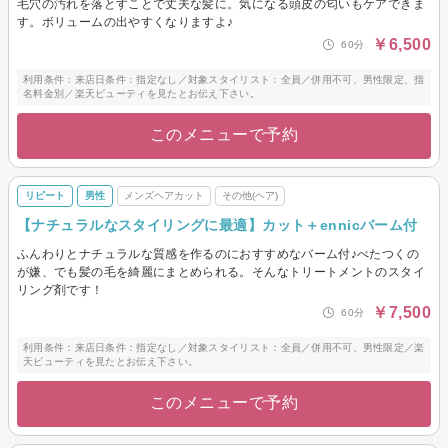
毛穴の汚れを落とすことで丈夫な髪に。気になる頭皮の匂いもケアできま
す。ボリュームの出やすくなりますよ♪
￥6,500
60分
利用条件：来店日条件：指定なし／対象スタイリスト：全員／併用不可、男性限定、指
名料金別／楽天ビューティを見たとお伝え下さい。
このメニューで予約
リピート
男性
メンズヘアカット
その他(ヘア)
【ナチュラルなスタイリングに最適】カット＋ennicバーム付
ふんわりとナチュラルな質感を作るのにおすすめなバーム付♪べたつくの
が嫌、でも髪の毛を綺麗にまとめられる。そんなトリートメントのスタイ
リング剤です！
￥7,500
60分
利用条件：来店日条件：指定なし／対象スタイリスト：全員／併用不可、男性限定／楽
天ビューティを見たとお伝え下さい。
このメニューで予約