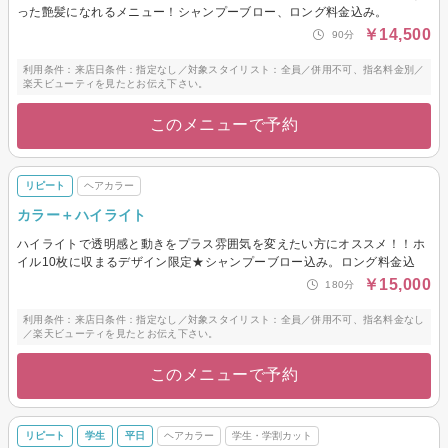
った艶髪になれるメニュー！シャンプーブロー、ロング料金込み。
￥14,500
90分
利用条件：来店日条件：指定なし／対象スタイリスト：全員／併用不可、指名料金別／
楽天ビューティを見たとお伝え下さい。
このメニューで予約
リピート
ヘアカラー
カラー＋ハイライト
ハイライトで透明感と動きをプラス雰囲気を変えたい方にオススメ！！ホ
イル10枚に収まるデザイン限定★シャンプーブロー込み。ロング料金込
￥15,000
180分
利用条件：来店日条件：指定なし／対象スタイリスト：全員／併用不可、指名料金なし
／楽天ビューティを見たとお伝え下さい。
このメニューで予約
リピート
学生
平日
ヘアカラー
学生・学割カット