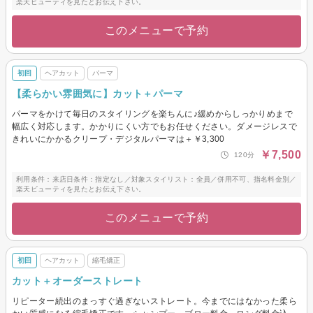
楽天ビューティを見たとお伝え下さい。
このメニューで予約
初回
ヘアカット
パーマ
【柔らかい雰囲気に】カット＋パーマ
パーマをかけて毎日のスタイリングを楽ちんに♪緩めからしっかりめまで
幅広く対応します。かかりにくい方でもお任せください。ダメージレスで
きれいにかかるクリープ・デジタルパーマは＋￥3,300
￥7,500
120分
利用条件：来店日条件：指定なし／対象スタイリスト：全員／併用不可、指名料金別／
楽天ビューティを見たとお伝え下さい。
このメニューで予約
初回
ヘアカット
縮毛矯正
カット＋オーダーストレート
リピーター続出のまっすぐ過ぎないストレート。今までにはなかった柔ら