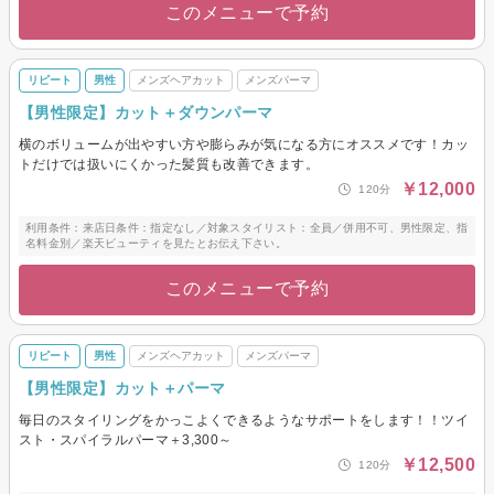
このメニューで予約
リピート
男性
メンズヘアカット
メンズパーマ
【男性限定】カット＋ダウンパーマ
横のボリュームが出やすい方や膨らみが気になる方にオススメです！カッ
トだけでは扱いにくかった髪質も改善できます。
￥12,000
120分
利用条件：来店日条件：指定なし／対象スタイリスト：全員／併用不可、男性限定、指
名料金別／楽天ビューティを見たとお伝え下さい。
このメニューで予約
リピート
男性
メンズヘアカット
メンズパーマ
【男性限定】カット＋パーマ
毎日のスタイリングをかっこよくできるようなサポートをします！！ツイ
スト・スパイラルパーマ＋3,300～
￥12,500
120分