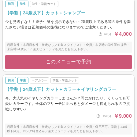
初回
学生
学生・学割カット
【学割｜24歳以下】カット＋シャンプー
今を見逃すな！！※学生証を提示できない・25歳以上である等の条件を満
たさない場合は正規価格の施術になりますのでご注意ください。
￥4,000
60分
利用条件：来店日条件：指定なし／対象スタイリスト：全員／来店時の学生証の提示・
来店時24歳以下／楽天ビューティを見たとお伝え下さい。
このメニューで予約
初回
学生
ヘアカラー
学生・学割カット
【学割｜24歳以下】カット＋カラー＋イヤリングカラー
今、大人気のイヤリングカラーしませんか？耳にかけたり、くくっても可
愛いカラーです。全体のブリーチに比べるとダメージも抑えられるので挑
戦しやすい♪
￥9,000
150分
利用条件：来店日条件：指定なし／対象スタイリスト：全員／併用不可、学割｜24歳
以下限定、ロング料金込み／楽天ビューティを見たとお伝え下さい。