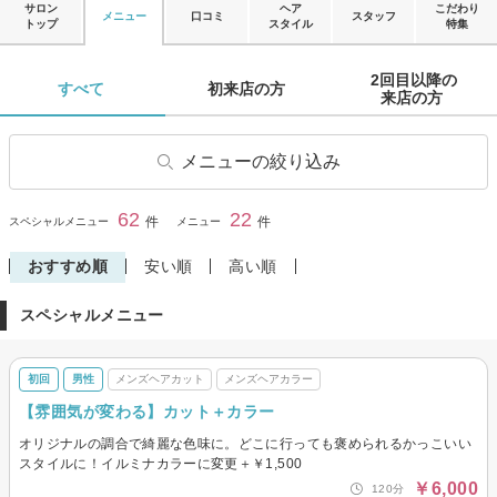
サロン
ヘア
こだわり
メニュー
口コミ
スタッフ
トップ
スタイル
特集
2回目以降の

すべて 
初来店の方 
来店の方 
メニューの絞り込み
ヘアカット
学生・学割カット
62
22
閉じる
件
件
スペシャルメニュー
メニュー
前髪カット
ヘアカラー
おすすめ順
安い順
高い順
リタッチカラー
ヘナ・オーガニックカラー
スペシャルメニュー
ヘアマニキュア
パーマ
デジタルパーマ
縮毛矯正
初回
男性
メンズヘアカット
メンズヘアカラー
トリートメント
ヘッドスパ・頭皮ケア
【雰囲気が変わる】カット＋カラー
その他(ヘア)
メンズヘアカット
オリジナルの調合で綺麗な色味に。どこに行っても褒められるかっこいい
メンズヘアカラー
メンズパーマ
スタイルに！イルミナカラーに変更＋￥1,500
￥6,000
120分
メンズ縮毛矯正