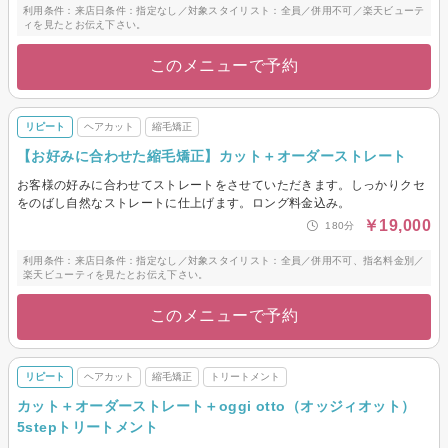
利用条件：来店日条件：指定なし／対象スタイリスト：全員／併用不可／楽天ビューテ
ィを見たとお伝え下さい。
このメニューで予約
リピート
ヘアカット
縮毛矯正
【お好みに合わせた縮毛矯正】カット＋オーダーストレート
お客様の好みに合わせてストレートをさせていただきます。しっかりクセ
をのばし自然なストレートに仕上げます。ロング料金込み。
￥19,000
180分
利用条件：来店日条件：指定なし／対象スタイリスト：全員／併用不可、指名料金別／
楽天ビューティを見たとお伝え下さい。
このメニューで予約
リピート
ヘアカット
縮毛矯正
トリートメント
カット＋オーダーストレート＋oggi otto（オッジィオット）
5stepトリートメント