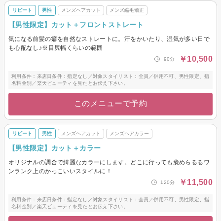
リピート
男性
メンズヘアカット
メンズ縮毛矯正
【男性限定】カット＋フロントストレート
気になる前髪の癖を自然なストレートに。汗をかいたり、湿気が多い日で
も心配なし♪※目尻幅くらいの範囲
￥10,500
90分
利用条件：来店日条件：指定なし／対象スタイリスト：全員／併用不可、男性限定、指
名料金別／楽天ビューティを見たとお伝え下さい。
このメニューで予約
リピート
男性
メンズヘアカット
メンズヘアカラー
【男性限定】カット＋カラー
オリジナルの調合で綺麗なカラーにします。どこに行っても褒めらるるワ
ンランク上のかっこいいスタイルに！
￥11,500
120分
利用条件：来店日条件：指定なし／対象スタイリスト：全員／併用不可、男性限定、指
名料金別／楽天ビューティを見たとお伝え下さい。