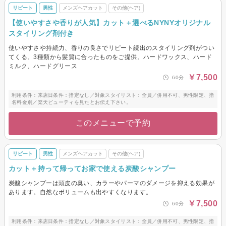
リピート
男性
メンズヘアカット
その他(ヘア)
【使いやすさや香りが人気】カット＋選べるNYNYオリジナル
スタイリング剤付き
使いやすさや持続力、香りの良さでリピート続出のスタイリング剤がつい
てくる。3種類から髪質に合ったものをご提供。ハードワックス、ハード
ミルク、ハードグリース
￥7,500
60分
利用条件：来店日条件：指定なし／対象スタイリスト：全員／併用不可、男性限定、指
名料金別／楽天ビューティを見たとお伝え下さい。
このメニューで予約
リピート
男性
メンズヘアカット
その他(ヘア)
カット＋持って帰ってお家で使える炭酸シャンプー
炭酸シャンプーは頭皮の臭い、カラーやパーマのダメージを抑える効果が
あります。自然なボリュームも出やすくなります。
￥7,500
60分
利用条件：来店日条件：指定なし／対象スタイリスト：全員／併用不可、男性限定、指