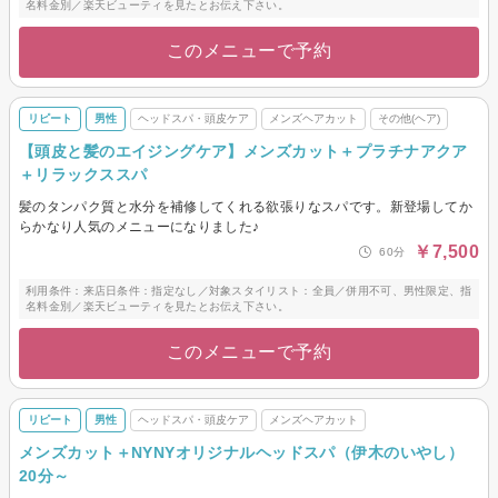
名料金別／楽天ビューティを見たとお伝え下さい。
このメニューで予約
リピート
男性
ヘッドスパ・頭皮ケア
メンズヘアカット
その他(ヘア)
【頭皮と髪のエイジングケア】メンズカット＋プラチナアクア
＋リラックススパ
髪のタンパク質と水分を補修してくれる欲張りなスパです。新登場してか
らかなり人気のメニューになりました♪
￥7,500
60分
利用条件：来店日条件：指定なし／対象スタイリスト：全員／併用不可、男性限定、指
名料金別／楽天ビューティを見たとお伝え下さい。
このメニューで予約
リピート
男性
ヘッドスパ・頭皮ケア
メンズヘアカット
メンズカット＋NYNYオリジナルヘッドスパ（伊木のいやし）
20分～