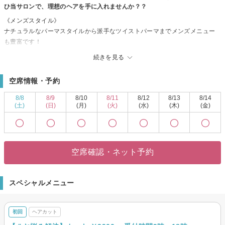
ひ当サロンで、理想のヘアを手に入れませんか？？
《メンズスタイル》
ナチュラルなパーマスタイルから派手なツイストパーマまでメンズメニュー
も豊富です！
その時のヘアスタイルだけでなく、お客様一人一人のライフスタイルに合わ
続きを見る
せた最高のヘアスタイルを一緒に育てていきましょう♪パーマはお客様のお悩
みを解消してくれます＊
空席情報・予約
頭皮や髪質を良くする為のヘッドスパやトリートメントもご用意しておりま
す♪
8/8
8/9
8/10
8/11
8/12
8/13
8/14
《高いカットカラー技術》
(土)
(日)
(月)
(火)
(水)
(木)
(金)
話題の「イルミナカラー」や「oggiottoトリートメント」取扱いサロン♪♪
ワンランク上の仕上がりへ◎
当店自慢のカラー技術で色味はもちろん、手触り、質感にもこだわったヘア
をキレイに魅せるカラーへ導きます♪♪
空席確認・ネット予約
トレンドをおさえたヘアスタイルで、イメチェンしてみませんか
きっと満足していただけますので、お気軽にご来店くださいませ。
スペシャルメニュー
初回
ヘアカット