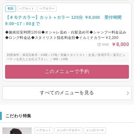
初回
ヘアカット
ヘアカラー
【＃モテカラー】カット＋カラー 120分 ￥8,000 受付時間
9:00~17：00まで
◆施術目安時間120分◆オシャレ染め・白髪染め可◆シャンプー料金込み
◆ロング料金込◆スタイリスト指名料金別◆イルミナカラー￥2,200
￥8,000
30分
利用条件：来店日条件：09時～17時／対象スタイリスト：全員／併用不可／楽天ビュ
ーティを見たとお伝え下さい。／9時～16時
このメニューで予約
すべてのメニューを見る
こだわり特集
ヘアカット
メンズヘアカラー
メンズパーマ