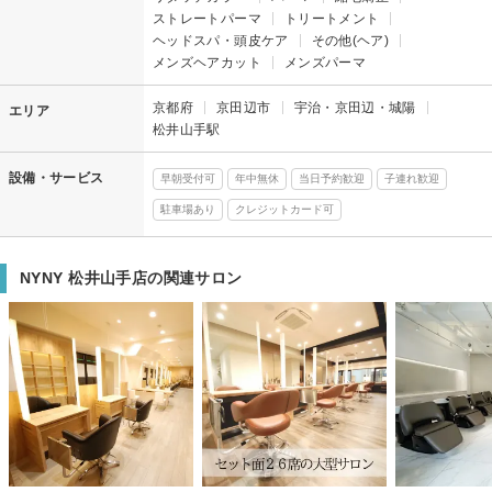
ストレートパーマ
トリートメント
ヘッドスパ・頭皮ケア
その他(ヘア)
メンズヘアカット
メンズパーマ
京都府
京田辺市
宇治・京田辺・城陽
エリア
松井山手駅
設備・サービス
早朝受付可
年中無休
当日予約歓迎
子連れ歓迎
駐車場あり
クレジットカード可
NYNY 松井山手店の関連サロン