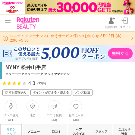
会員登録
ログイン
システムメンテナンスに伴うサービス停止のお知らせ 8月12日 (水)
2:00〜5:30
NYNY 松井山手店
ニューヨークニューヨーク マツイヤマテテン
4.3
(33件)
◎ 本日空席あり
ポイントが貯まる・使える
メンズ歓迎
メンズ優先
地図
口コミ投稿
お気に入り
OFF
(33)
(38)
サロン
ヘア
こだわり
メニュー
口コミ
スタッフ
トップ
スタイル
特集