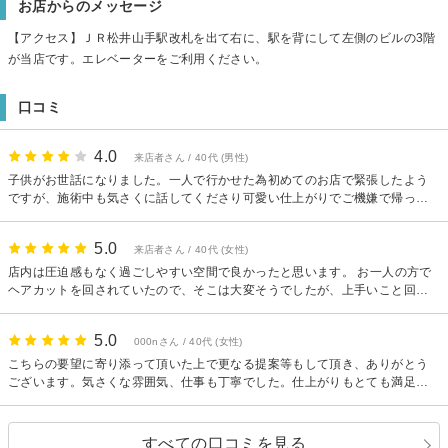
お店からのメッセージ
【アクセス】ＪＲ松井山手駅改札を出て右に、駅を背にして左側のビルの3階
が当店です。エレベーターをご利用ください。
口コミ
4.0
来店者さん / 40代 (男性)
子供がお世話になりました。一人で行かせた為初めてのお店で緊張したよう
ですが、施術中も気さくに話してくださり可愛い仕上がりでご機嫌で帰って
きました。またお願いします。
5.0
来店者さん / 40代 (女性)
店内は圧迫感もなく過ごしやすい空間で良かったと思います。 お一人の方で
ヘアカットを回されていたので、そこは大変そうでしたが、上手いこと回さ
れていました。 アドバイスなんかもいただき有難かったです。
5.0
000nさん / 40代 (女性)
こちらの要望に寄り添って頂いた上で更なる提案等もして頂き、ありがとう
ございます。気さくな雰囲気、仕事も丁寧でした。仕上がりもとても満足で
す。ありがとうございます。
すべての口コミを見る