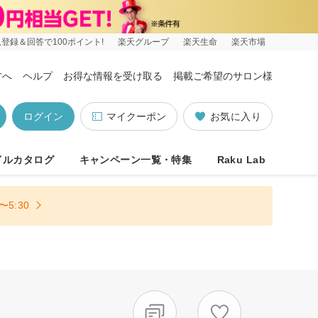
登録＆回答で100ポイント!
楽天グループ
楽天生命
楽天市場
方へ
ヘルプ
お得な情報を受け取る
掲載ご希望のサロン様
ログイン
マイクーポン
お気に入り
イルカタログ
キャンペーン一覧・特集
Raku Lab
5:30