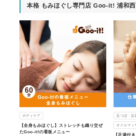
本格 もみほぐし専門店 Goo-it! 浦
ボディケア
足つぼ・足
【全身もみほぐし】ストレッチも織り交ぜ
オイルマッ
たGoo-it!の看板メニュー
【足湯付き