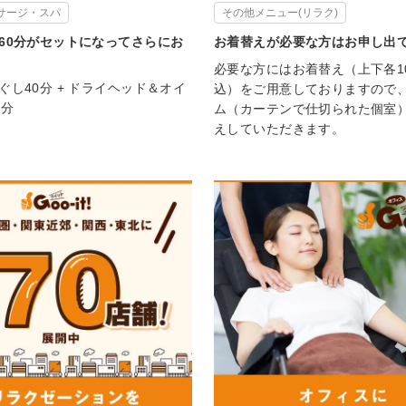
サージ・スパ
その他メニュー(リラク)
60分がセットになってさらにお
お着替えが必要な方はお申し出
必要な方にはお着替え（上下各1
ぐし40分 + ドライヘッド＆オイ
込）をご用意しておりますので
0分
ム（カーテンで仕切られた個室
えしていただきます。