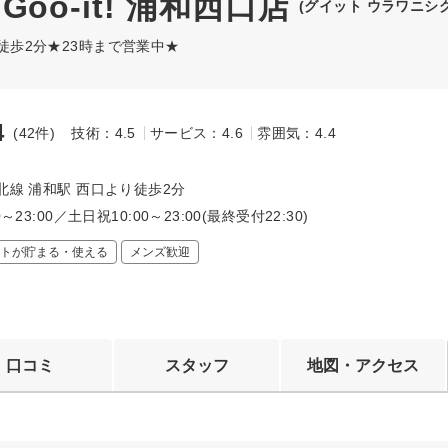
oo-it! 浦和西口店
(グイット ウラワニシ
 徒歩2分★23時まで営業中★
4
(42件)
技術：4.5
サービス：4.6
雰囲気：4.4
～
北線 浦和駅 西口より徒歩2分
0～23:00／土日祝10:00～23:00(最終受付22:30)
トが貯まる・使える
メンズ歓迎
口コミ
スタッフ
地図・アクセス