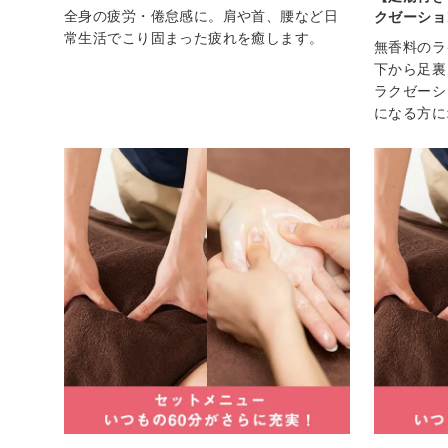
全身の疲労・倦怠感に。肩や首、腰など日
クゼーショ
常生活でこり固まった疲れを癒します。
無香料のラ
下から足裏
ラクゼーシ
になる方に