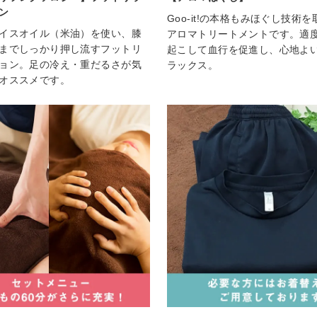
ン
Goo-it!の本格もみほぐし技術
イスオイル（米油）を使い、膝
アロマトリートメントです。適
までしっかり押し流すフットリ
起こして血行を促進し、心地よ
ョン。足の冷え・重だるさが気
ラックス。
オススメです。