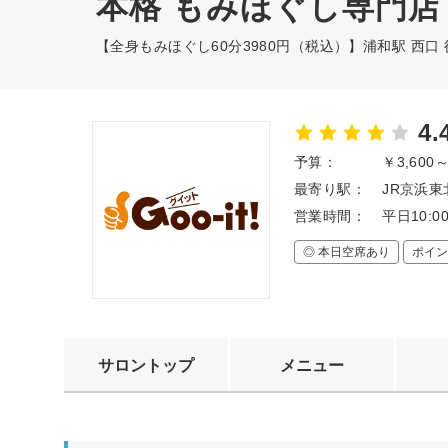
本格 もみほぐし専門店 G
【全身もみほぐし60分3980円（税込）】浦和駅 西口
4.
予算：
￥3,600
最寄り駅：
JR京浜東
営業時間：
平日10:0
◎ 本日空席あり
ポイン
サロントップ
メニュー