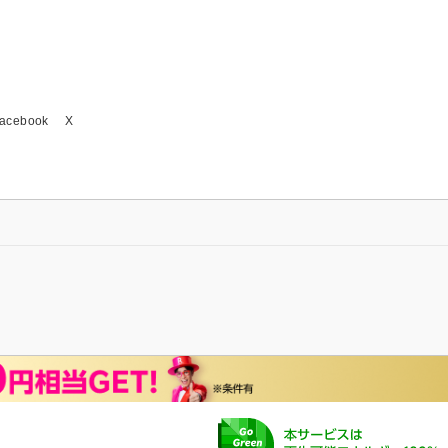
acebook
X