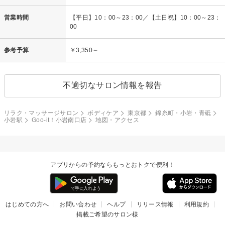
営業時間
【平日】10：00～23：00／【土日祝】10：00～23：
00
参考予算
￥3,350～
不適切なサロン情報を報告
リラク・マッサージサロン
ボディケア
東京都
錦糸町・小岩・青砥
小岩駅
Goo-it！小岩南口店
地図・アクセス
アプリからの予約ならもっとおトクで便利！
はじめての方へ
お問い合わせ
ヘルプ
リリース情報
利用規約
掲載ご希望のサロン様