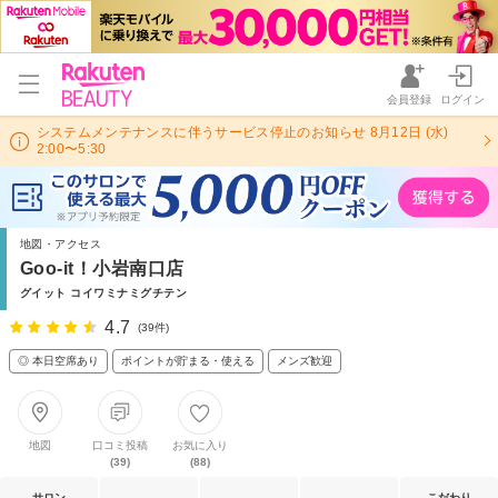
会員登録
ログイン
システムメンテナンスに伴うサービス停止のお知らせ 8月12日 (水)
2:00〜5:30
地図・アクセス
Goo-it！小岩南口店
グイット コイワミナミグチテン
4.7
(39件)
◎ 本日空席あり
ポイントが貯まる・使える
メンズ歓迎
地図
口コミ投稿
お気に入り
(39)
(88)
サロン
こだわり