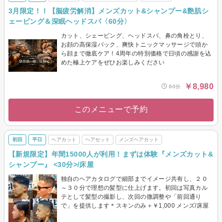
3月限定！！【脳疲労解消】メンズカット&シャンプー&艶肌シ
ェービング＆深眠ヘッドスパ〈60分〉
カット、シェービング、ヘッドスパ、鼻の角栓とり、
お顔の高保湿パック、爽快トニックマッサージで頭か
ら顔まで徹底ケア！4周年の特別価格で日頃の感謝を込
めた極上ケアをぜひお楽しみください
￥8,980
60分
このメニューで予約
初回
平日
ヘアカット
ヘアセット
メンズヘアカット
【新規限定】年間15000人が利用！まずは体験『メンズカット&
シャンプー』 <30分>/床屋
独自のヘアカタログで細部までイメージ共有し、２０
～３０分で理想の髪型に仕上げます。初回は写真カル
テとして髪型の撮影し、次回の微調整や「前回通り
で」を提供します＊スキンのみ＋￥1,000 メンズ/床屋