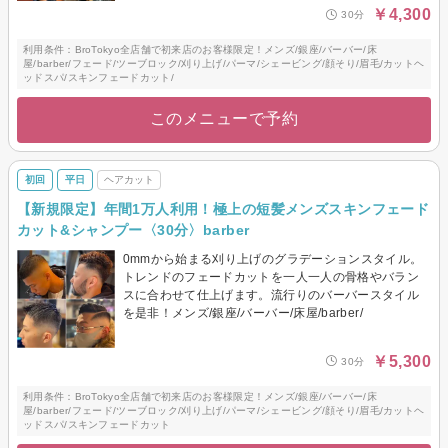
￥4,300
30分
利用条件：BroTokyo全店舗で初来店のお客様限定！メンズ/銀座/バーバー/床
屋/barber/フェード/ツーブロック/刈り上げ/パーマ/シェービング/顔そり/眉毛/カットヘ
ッドスパ/スキンフェードカット/
このメニューで予約
初回
平日
ヘアカット
【新規限定】年間1万人利用！極上の短髪メンズスキンフェード
カット&シャンプー〈30分〉barber
0mmから始まる刈り上げのグラデーションスタイル。
トレンドのフェードカットを一人一人の骨格やバラン
スに合わせて仕上げます。流行りのバーバースタイル
を是非！メンズ/銀座/バーバー/床屋/barber/
￥5,300
30分
利用条件：BroTokyo全店舗で初来店のお客様限定！メンズ/銀座/バーバー/床
屋/barber/フェード/ツーブロック/刈り上げ/パーマ/シェービング/顔そり/眉毛/カットヘ
ッドスパ/スキンフェードカット