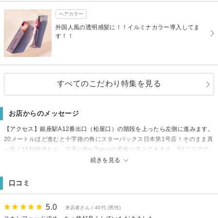
ヘアカラー
外国人風の透明感髪に！！イルミナカラー導入してま
す！！
すべてのこだわり特集を見る
お店からのメッセージ
【アクセス】銀座駅A12番出口（松屋口）の階段を上ったら左側に進みます。
20メートルほど進むと十字路の角にスターバックス日本第1号店！そのまま真
っ直ぐ15秒程進むと、左手にBro Tokyoの看板が見えてきます。B1フロアで
すので階段を下りて頂くと入口があります。
続きを見る
口コミ
5.0
来店者さん / 40代 (男性)