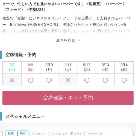
ューで、忙しい方でも通いやすいバーバーです。〈理容室〉〈バーバー〉
〈フェード〉〈学割U24〉
銀座で「短髪・ビジネススタイル・フェードが上手い」と支持されるバーバ
ー、BroTokyo BARBER SHOPは、洗練されたカット技術と通いやすい価
格、そして無駄のない施術と時間を追求したトレンドを押さえたバーバーシ
ョップです！
続きを見る
特に人気No.1の《スタンダードコース》は、カット・シャンプー・シェービ
ング（眉毛も含む）・セットが含まれた定番メニューで、40分という短時間
空席情報・予約
で、清潔感のあるビジネススタイルに整えられるため、20〜30代のビジネス
マンの方を中心に多くのお客様にご利用いただいています。
8/8
8/9
8/10
8/11
8/12
8/13
8/14
また、当店の特徴は「指名なしでも安心して任せられる技術力」で、経験豊
(土)
(日)
(月)
(火)
(水)
(木)
(金)
富なスタッフが多く在籍しており、フェードスタイルからビジネススタイル
まで幅広く対応。お客様の必要に合わせてコースを選ばせて頂き、一人一人
に合わせた最適をご提案します。
アクセスも良く、銀座駅徒歩30秒、JR有楽町駅から徒歩8分ほど。
空席確認・ネット予約
仕事の合間やお仕事帰りにも通いやすく、短時間で身だしなみを整えたい方
におすすめのバーバーです。メンズ/眉毛/フェード/理容室/パーマ/ニュアンス
パーマ/白髪染め/スペインカール/銀座
スペシャルメニュー
初回
男性
ヘアカット
ヘッドスパ・頭皮ケア
ヘアセット