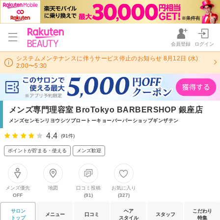
会員登録
ログイン
システムメンテナンスに伴うサービス停止のお知らせ 8月12日 (水)
2:00〜5:30
メンズ専門理容室 BroTokyo BARBERSHOP 銀座店
メンズセンモンリヨウシツブロートーキョーバーバーショップギンザテン
4.4
(91件)
ポイントが貯まる・使える
メンズ歓迎
メンズ優先
地図
口コミ投稿
お気に入り
OFF
(91)
(327)
サロン
ヘア
こだわり
メニュー
口コミ
スタッフ
トップ
スタイル
特集