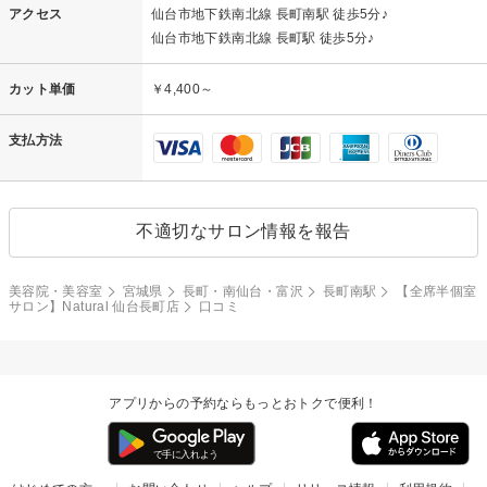
す。
アクセス
仙台市地下鉄南北線 長町南駅 徒歩5分♪
Natural-仙台長町店-
仙台市地下鉄南北線 長町駅 徒歩5分♪
カット単価
￥4,400～
支払方法
不適切なサロン情報を報告
美容院・美容室
宮城県
長町・南仙台・富沢
長町南駅
【全席半個室
サロン】Natural 仙台長町店
口コミ
アプリからの予約ならもっとおトクで便利！