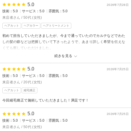
5.0
2026年7月28日
技術：5.0
サービス：5.0
雰囲気：5.0
来店者さん / 50代 (女性)
ヘアカット
ヘアカラー
ヘアトリートメント
初めて担当していただきましたが、今まで通っていたのでカルテなどでわた
しの髪の癖などは把握していて下さったようで、あまり詳しく希望を伝えな
くても察していただけました。
カラーも何年振りかだったのですが、色味だけでなく経過による変化も含め
続きを見る
た色味を薦めていただき、満足のカラーに仕上がっています。
5.0
前髪もたまに自分で切ってしまっていたのですが、コツを教えていただいた
2026年7月25日
ので今度やってみようと思います。
技術：5.0
サービス：5.0
雰囲気：5.0
来店者さん / 20代 (女性)
ヘアカット
縮毛矯正
今回縮毛矯正で施術していただきました！満足です！
5.0
2026年7月25日
技術：5.0
サービス：5.0
雰囲気：5.0
来店者さん / 50代 (女性)