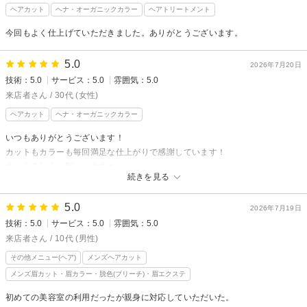
ヘアカット
ヘナ・オーガニックカラー
ヘアトリートメント
今回もよく仕上げていただきました。ありがとうございます。
5.0
2026年7月20日
技術：5.0
サービス：5.0
雰囲気：5.0
来店者さん / 30代 (女性)
ヘアカット
ヘナ・オーガニックカラー
いつもありがとうございます！
カットもカラーも毎回満足な仕上がりで感謝しています！
またよろしくお願いします☺️
続きを見る
5.0
2026年7月19日
技術：5.0
サービス：5.0
雰囲気：5.0
来店者さん / 10代 (男性)
その他メニュー(ヘア)
メンズヘアカット
メンズ眉カット・眉カラー・脱色(ブリーチ)・眉エクステ
初めての美容室の利用だったが親身に対応していただいた。