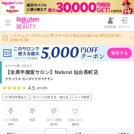
会員登録
ログイン
システムメンテナンスに伴うサービス停止のお知らせ 8月12日 (水)
2:00〜5:30
1ページ目 | 口コミ
【全席半個室サロン】Natural 仙台長町店
ナチュラル センダイナガマチテン
4.5
(674件)
◎ 本日空席あり
ポイントが貯まる・使える
メンズ歓迎
メンズ優先
地図
口コミ投稿
お気に入り
OFF
(674)
(864)
サロン
ヘア
こだわり