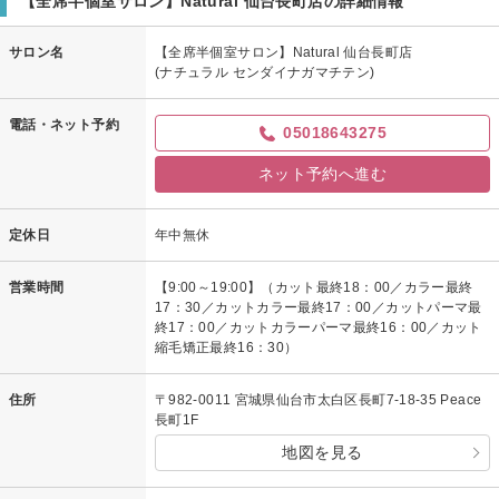
【全席半個室サロン】Natural 仙台長町店の詳細情報
もらう 癒しのひとときの マイナスポイントでした。
【全席半個室サロン】Natural 仙台長町店からの返信
サロン名
【全席半個室サロン】Natural 仙台長町店
(ナチュラル センダイナガマチテン)
とんとんさん様 先日はNatural-仙台長町店-にご来店頂き誠にありがとう
ございます。
電話・ネット予約
05018643275
店内の美化に至らない所があったのがとても残念です。
ご不快な思いをさせてしまい、大変申し訳ございませんでした。
ネット予約へ進む
リラックスしてお過ごし頂かなければならない美容室で、そのような思い
をさせてしまった事を心よりお詫び申し上げます。
定休日
年中無休
お客様満足度向上に向け技術・接客共に力を入れて参りましたが、まだま
だ不足していると痛感致しました。
営業時間
【9:00～19:00】（カット最終18：00／カラー最終
17：30／カットカラー最終17：00／カットパーマ最
今回頂きました貴重なご意見を今後活かせるよう、誠心誠意取り組んで参
終17：00／カットカラーパーマ最終16：00／カット
ります。
縮毛矯正最終16：30）
改善点を踏まえまして、機会がございましたらまた当店をお選びいただけ
ますと幸いです。
住所
〒982-0011 宮城県仙台市太白区長町7-18-35 Peace
長町1F
この度はお心苦しい中、今後につながる貴重なご意見をありがとうござい
ました。
地図を見る
とんとんさん様の次回のご来店、スタッフ一同心よりお待ちしておりま