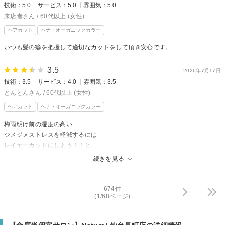
技術：5.0
サービス：5.0
雰囲気：5.0
来店者さん / 60代以上 (女性)
ヘアカット
ヘナ・オーガニックカラー
いつも髪の癖を把握して適切なカットをして頂き安心です。
3.5
2026年7月17日
技術：3.5
サービス：4.0
雰囲気：3.5
とんとんさん / 60代以上 (女性)
ヘアカット
ヘナ・オーガニックカラー
梅雨明け前の湿度の高い
ジメジメストレスを軽減するには
レイヤーカットにしよう！！と
お願いしました
続きを見る
初のスタッフさんでしたが
ヒアリングも丁寧でしたから
674件
緊張感は 少なく 良かったです。
(1/68ページ)
シャンプー台のある奥のスペースの
天井が 配管のカバーがぼろぼろになっていて ちょっと シャンプーして