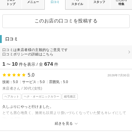
メニュー
口コミ
スタッフ
トップ
スタイル
特集
このお店の口コミを投稿する
口コミ
口コミは来店者様の主観的なご意見です
口コミポリシーの詳細はこちら
1
10
674
〜
件を表示 / 全
件
5.0
2026年7月30日
技術：5.0
サービス：5.0
雰囲気：5.0
来店者さん / 30代 (女性)
ヘアカット
ヘナ・オーガニックカラー
縮毛矯正
久しぶりにやっと行けました。
とても居心地良く、施術も以前より扱いづらくなっていた髪もキレイにして
頂いて感謝でした！
続きを見る