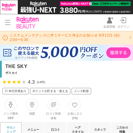
会員登録
ログイン
システムメンテナンスに伴うサービス停止のお知らせ 8月12日 (水)
2:00〜5:30
THE SKY
ザスカイ
4.3
(14件)
◎ 本日空席あり
ポイントが貯まる・使える
メンズ歓迎
メンズ優先
地図
口コミ投稿
お気に入り
OFF
(14)
(73)
サロン
ヘア
こだわり
メニュー
口コミ
スタッフ
トップ
スタイル
特集