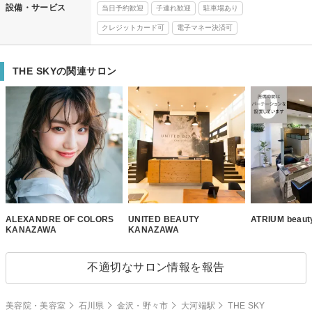
設備・サービス
当日予約歓迎
子連れ歓迎
駐車場あり
クレジットカード可
電子マネー決済可
THE SKYの関連サロン
ALEXANDRE OF COLORS
UNITED BEAUTY
ATRIUM beauty
KANAZAWA
KANAZAWA
不適切なサロン情報を報告
美容院・美容室
石川県
金沢・野々市
大河端駅
THE SKY