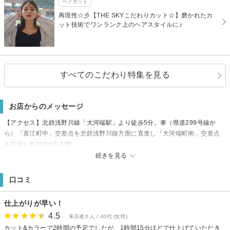
ヘアカット
再現性☆彡【THE SKYこだわりカット☆】磨かれたカ
ット技術でワンランク上のヘアスタイルに♪
すべてのこだわり特集を見る
お店からのメッセージ
【アクセス】北鉄浅野川線「大河端駅」より徒歩5分。車（県道299号線か
ら）「直江町中」交差点を北鉄浅野川線方面に直進し「大河端町南」交差点
を左折し約200m先左側
【駐車場】132台 ※同敷地内共同
続きを見る
口コミ
仕上がりが早い！
4.5
来店者さん / 40代 (女性)
カット&カラーで2時間の予定でしたが、1時間15分ほどで仕上げていただき