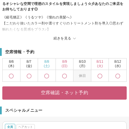
るオシャレな空間で理想のスタイルを実現しましょう☆彡あなたのご来店を
お待ちしております◎
《縮毛矯正》《うるツヤ》《憧れの美髪へ》
【こだわり抜いたカラー剤や選りすぐりのトリートメント剤を導入◎思わず
触れたくなる質感をプラス♪】
自分らしさにトレンドをプラス◎磨き上げたテクニックであなたを素敵なス
続きを見る
タイルに導きます♪
リピーター様多数ご来店！！髪と地肌のケアにこだわりヘッドスパも充実の
空席情報・予約
取り揃え◎
仕上がりの違いを体感してください♪♪
8/6
8/7
8/8
8/9
8/10
8/11
8/12
(木)
(金)
(土)
(日)
(月)
(火)
(水)
休日
空席確認・ネット予約
スペシャルメニュー
全員
ヘアカット