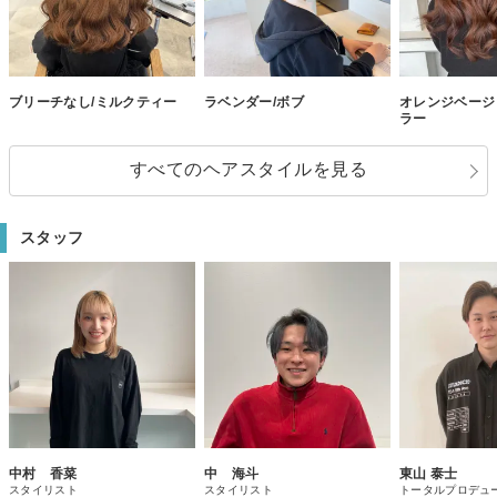
ブリーチなし/ミルクティー
ラベンダー/ボブ
オレンジベージ
ラー
すべてのヘアスタイルを見る
スタッフ
中村 香菜
中 海斗
東山 泰士
スタイリスト
スタイリスト
トータルプロデュ