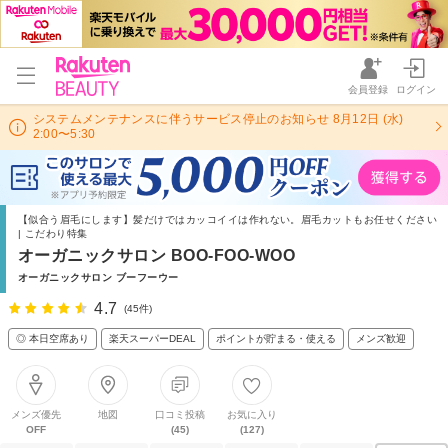
会員登録
ログイン
システムメンテナンスに伴うサービス停止のお知らせ 8月12日 (水)
2:00〜5:30
【似合う眉毛にします】髪だけではカッコイイは作れない。眉毛カットもお任せください
| こだわり特集
オーガニックサロン BOO-FOO-WOO
オーガニックサロン ブーフーウー
4.7
(45件)
◎ 本日空席あり
楽天スーパーDEAL
ポイントが貯まる・使える
メンズ歓迎
メンズ優先
地図
口コミ投稿
お気に入り
OFF
(45)
(127)