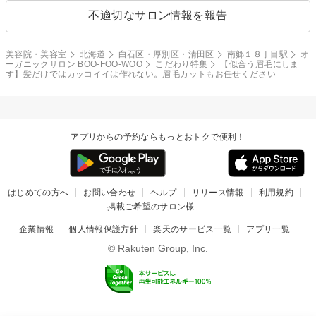
不適切なサロン情報を報告
美容院・美容室
北海道
白石区・厚別区・清田区
南郷１８丁目駅
オ
ーガニックサロン BOO-FOO-WOO
こだわり特集
【似合う眉毛にしま
す】髪だけではカッコイイは作れない。眉毛カットもお任せください
アプリからの予約ならもっとおトクで便利！
はじめての方へ
お問い合わせ
ヘルプ
リリース情報
利用規約
掲載ご希望のサロン様
企業情報
個人情報保護方針
楽天のサービス一覧
アプリ一覧
© Rakuten Group, Inc.