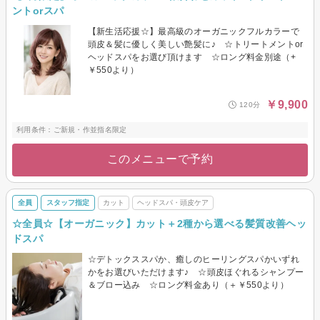
ントorスパ
【新生活応援☆】最高級のオーガニックフルカラーで
頭皮＆髪に優しく美しい艶髪に♪ ☆トリートメントor
ヘッドスパをお選び頂けます ☆ロング料金別途（+
￥550より）
￥9,900
120分
利用条件：ご新規・作並指名限定
このメニューで予約
全員
スタッフ指定
カット
ヘッドスパ・頭皮ケア
☆全員☆【オーガニック】カット＋2種から選べる髪質改善ヘッ
ドスパ
☆デトックススパか、癒しのヒーリングスパかいずれ
かをお選びいただけます♪ ☆頭皮ほぐれるシャンプー
＆ブロー込み ☆ロング料金あり（＋￥550より）