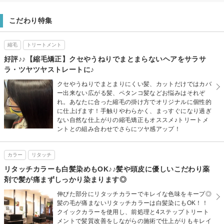
こだわり特集
縮毛
トリートメント
好評♪♪【縮毛矯正】クセやうねりでまとまらないヘアをサラサ
ラ・ツヤツヤストレートに♪
クセやうねりでまとまりにくい髪、カットだけではカバ
ー出来ない広がる髪、ペタンコ髪などお悩みはそれぞ
れ。あなたに合った縮毛の掛け方でオリジナルに個性的
に仕上げます！手触りやわらかく、まっすぐになり過ぎ
ない自然な仕上がりの縮毛矯正もオススメ♪トリートメ
ントとの組み合わせでさらにツヤ感アップ！
カラー
リタッチ
リタッチカラーも白髪染めもOK♪♪髪や頭皮に優しいこだわり薬
剤で髪が痛まずしっかり染まります◎
伸びた部分にリタッチカラーでキレイな色味をキープ◎
髪の毛が痛まないリタッチカラーは白髪染にもOK！！
クイックカラーを使用し、前処理と4ステップトリート
メントで髪質改善をしながらの施術で仕上がりもキレイ