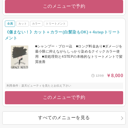
このメニューで予約
全員
カット
カラー
トリートメント
《傷まない！》カット＋カラー(白髪染もOK)＋4stepトリート
メント
■シャンプー・ブロー込 ■ロング料金あり■ダメ―ジを
最小限に抑えながらしっかり染めるクイックカラー使
用 ■前処理剤と4STEPの本格的なトリートメントで髪
質改善
￥8,000
120分
利用条件：楽天ビューティを見たとお伝え下さい
このメニューで予約
すべてのメニューを見る