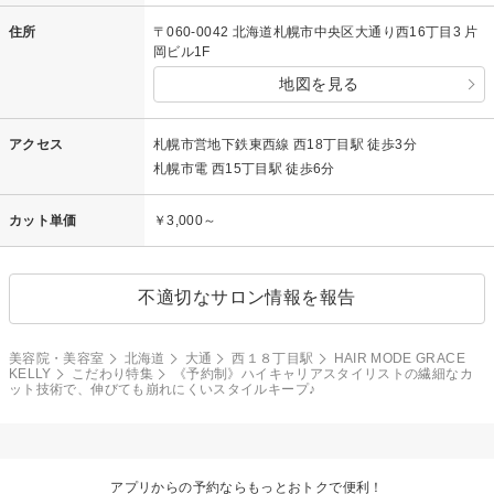
住所
〒060-0042 北海道札幌市中央区大通り西16丁目3 片
岡ビル1F
地図を見る
アクセス
札幌市営地下鉄東西線 西18丁目駅 徒歩3分
札幌市電 西15丁目駅 徒歩6分
カット単価
￥3,000～
不適切なサロン情報を報告
美容院・美容室
北海道
大通
西１８丁目駅
HAIR MODE GRACE
KELLY
こだわり特集
《予約制》ハイキャリアスタイリストの繊細なカ
ット技術で、伸びても崩れにくいスタイルキープ♪
アプリからの予約ならもっとおトクで便利！