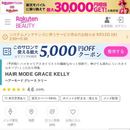
会員登録
ログイン
システムメンテナンスに伴うサービス停止のお知らせ 8月12日 (水)
2:00〜5:30
《予約制》ハイキャリアスタイリストの繊細なカット技術で、伸びても崩れにくいスタイ
ルキープ♪ | こだわり特集
HAIR MODE GRACE KELLY
ヘアーモード グレース ケリー
4.6
(10件)
◎ 本日空席あり
楽天スーパーDEAL
ポイントが貯まる・使える
メンズ歓迎
メンズ優先
地図
口コミ投稿
お気に入り
OFF
(10)
(87)