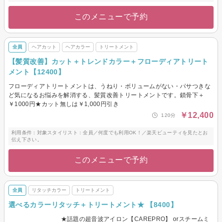
このメニューで予約
全員
ヘアカット
ヘアカラー
トリートメント
【髪質改善】カット＋トレンドカラー＋フローディアトリート
メント【12400】
フローディアトリートメントは、うねり・ボリュームがない・パサつきな
ど気になるお悩みを解消する、髪質改善トリートメントです。鎖骨下＋
￥1000円★カット無しは￥1,000円引き
￥12,400
120分
利用条件：対象スタイリスト：全員／何度でも利用OK！／楽天ビューティを見たとお
伝え下さい。
このメニューで予約
全員
リタッチカラー
トリートメント
選べるカラーリタッチ＋トリートメント★ 【8400】
★話題の超音波アイロン【CAREPRO】 orスチームミ