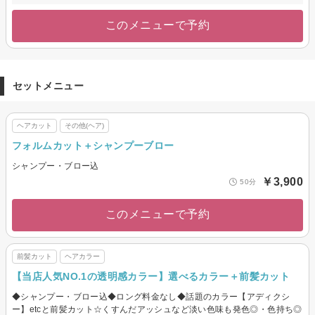
このメニューで予約
セットメニュー
ヘアカット
その他(ヘア)
フォルムカット＋シャンプーブロー
シャンプー・ブロー込
￥3,900
50分
このメニューで予約
前髪カット
ヘアカラー
【当店人気NO.1の透明感カラー】選べるカラー＋前髪カット
◆シャンプー・ブロー込◆ロング料金なし◆話題のカラー【アディクシ
ー】etcと前髪カット☆くすんだアッシュなど淡い色味も発色◎・色持ち◎