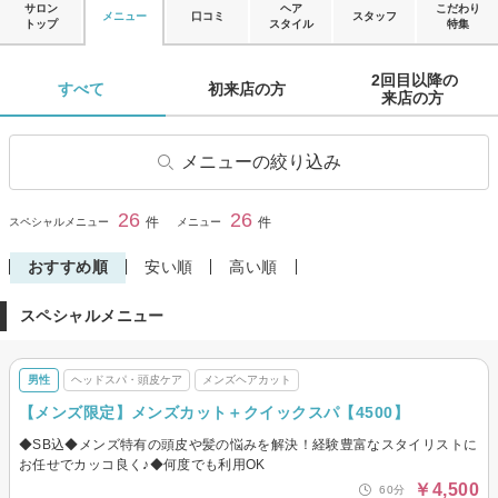
サロン
ヘア
こだわり
メニュー
口コミ
スタッフ
トップ
スタイル
特集
2回目以降の

すべて 
初来店の方 
来店の方 
メニューの絞り込み
ヘアカット
前髪カット
26
26
閉じる
件
件
スペシャルメニュー
メニュー
ヘアカラー
リタッチカラー
おすすめ順
安い順
高い順
パーマ
デジタルパーマ
スペシャルメニュー
縮毛矯正
トリートメント
ヘッドスパ・頭皮ケア
ヘアセット
男性
ヘッドスパ・頭皮ケア
メンズヘアカット
その他(ヘア)
メンズヘアカット
【メンズ限定】メンズカット＋クイックスパ【4500】
◆SB込◆メンズ特有の頭皮や髪の悩みを解決！経験豊富なスタイリストに
お任せでカッコ良く♪◆何度でも利用OK
￥4,500
60分