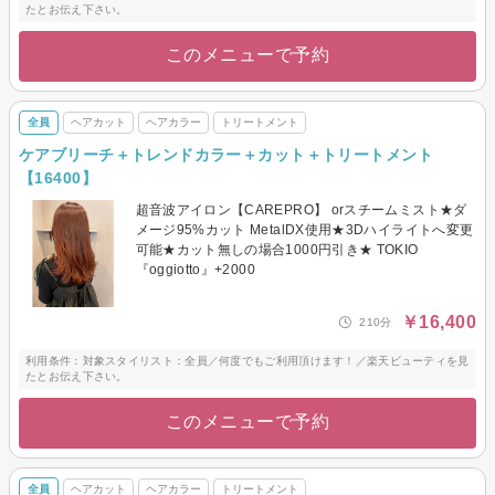
たとお伝え下さい。
このメニューで予約
全員
ヘアカット
ヘアカラー
トリートメント
ケアブリーチ＋トレンドカラー＋カット＋トリートメント
【16400】
超音波アイロン【CAREPRO】 orスチームミスト★ダ
メージ95%カット MetalDX使用★3Dハイライトへ変更
可能★カット無しの場合1000円引き★ TOKIO
『oggiotto』+2000
￥16,400
210分
利用条件：対象スタイリスト：全員／何度でもご利用頂けます！／楽天ビューティを見
たとお伝え下さい。
このメニューで予約
全員
ヘアカット
ヘアカラー
トリートメント