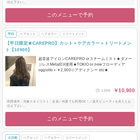
伝え下さい。
このメニューで予約
平日
ヘアカット
ヘアカラー
トリートメント
【平日限定★CAREPRO】カット＋ケアカラー＋トリートメン
ト【10900】
超音波アイロンCAREPRO orスチームミスト★ダメー
ジレスMetalDX使用★TOKIO or newフローディア
oggiotto＋￥2,000☆アディクシー etc★
￥10,900
120分
利用条件：対象スタイリスト：全員／何度でも利用OK！／楽天ビューティを見たとお
伝え下さい。
このメニューで予約
土日祝
ヘアカット
ヘアカラー
トリートメント