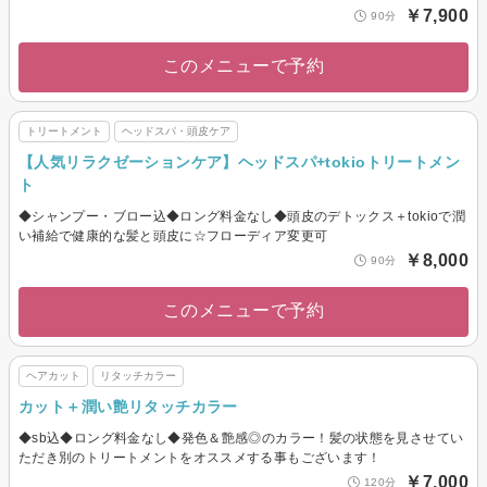
￥7,900
90分
このメニューで予約
トリートメント
ヘッドスパ・頭皮ケア
【人気リラクゼーションケア】ヘッドスパ+tokioトリートメン
ト
◆シャンプー・ブロー込◆ロング料金なし◆頭皮のデトックス＋tokioで潤
い補給で健康的な髪と頭皮に☆フローディア変更可
￥8,000
90分
このメニューで予約
ヘアカット
リタッチカラー
カット＋潤い艶リタッチカラー
◆sb込◆ロング料金なし◆発色＆艶感◎のカラー！髪の状態を見させてい
ただき別のトリートメントをオススメする事もございます！
￥7,000
120分