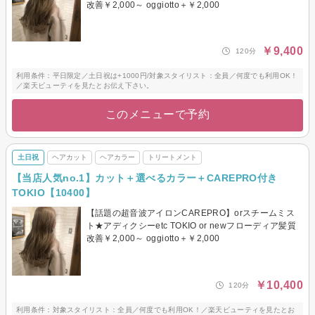
改善￥2,000～ oggiotto＋￥2,000
￥9,400
120分
利用条件：平日限定／土日祝は+1000円/対象スタイリスト：全員／何度でも利用OK！
／楽天ビューティを見たとお伝え下さい。
このメニューで予約
土日祝
ヘアカット
ヘアカラー
トリートメント
【当店人気no.1】カット＋選べるカラー＋CAREPRO付き
TOKIO【10400】
【話題の超音波アイロンCAREPRO】orスチームミス
ト★アディクシーetc TOKIO or newフローディア髪質
改善￥2,000～ oggiotto＋￥2,000
￥10,400
120分
利用条件：対象スタイリスト：全員／何度でも利用OK！／楽天ビューティを見たとお