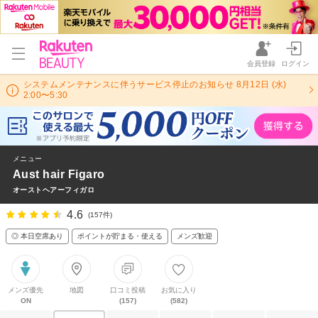
会員登録
ログイン
システムメンテナンスに伴うサービス停止のお知らせ 8月12日 (水)
2:00〜5:30
メニュー
Aust hair Figaro
オーストヘアーフィガロ
4.6
(157件)
◎ 本日空席あり
ポイントが貯まる・使える
メンズ歓迎
メンズ優先
地図
口コミ投稿
お気に入り
ON
(157)
(582)