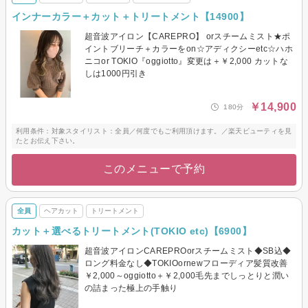
インナーカラー＋カット＋トリートメント【14900】
超音波アイロン【CAREPRO】 orスチームミスト★ポ
イントブリーチ＋カラーをon☆アディクシーetc☆ハホ
ニコor TOKIO『oggiotto』変更は＋￥2,000 カットな
しは1000円引き
￥14,900
180分
利用条件：対象スタイリスト：全員／何度でもご利用頂けます。／楽天ビューティを見
たとお伝え下さい。
このメニューで予約
全員
ヘアカット
トリートメント
カット＋選べるトリートメント(TOKIO etc)【6900】
超音波アイロンCAREPROorスチームミスト◆SB込◆
ロング料金なし◆TOKIOornewフローディア髪質改善
￥2,000～oggiotto＋￥2,000毛先までしっとりと潤い
の詰まった極上の手触り