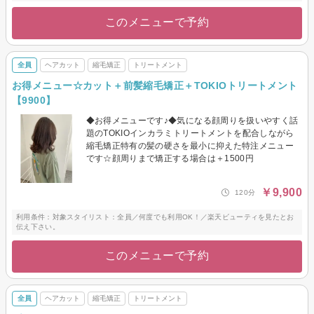
このメニューで予約
全員
ヘアカット
縮毛矯正
トリートメント
お得メニュー☆カット＋前髪縮毛矯正＋TOKIOトリートメント
【9900】
◆お得メニューです♪◆気になる顔周りを扱いやすく話
題のTOKIOインカラミトリートメントを配合しながら
縮毛矯正特有の髪の硬さを最小に抑えた特注メニュー
です☆顔周りまで矯正する場合は＋1500円
￥9,900
120分
利用条件：対象スタイリスト：全員／何度でも利用OK！／楽天ビューティを見たとお
伝え下さい。
このメニューで予約
全員
ヘアカット
縮毛矯正
トリートメント