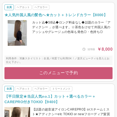
全員
ヘアカット
ヘアカラー
★人気外国人風の髪色へ★カット＋トレンドカラー【8000】
カット込◆SB込◆ロング料金なし◆話題のカラー「ア
ディクシー 」が選べます。☆茶色をけせて外国人風の
アッシュやグレージュの色味も発色◎・色持ち◎
￥8,000
120分
利用条件：対象スタイリスト：全員／何度でも利用OK！／楽天ビューティを見たとお
伝え下さい。
このメニューで予約
全員
ヘアカット
ヘアカラー
トリートメント
【平日限定★当店人気no.1】カット＋選べるカラー＋
CAREPRO付きTOKIO【9400】
【話題の超音波アイロンCAREPRO】orスチームミス
ト★アディクシーetc TOKIO or newフローディア髪質