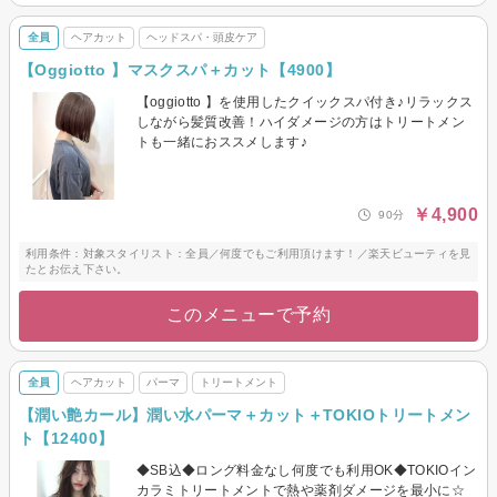
全員
ヘアカット
ヘッドスパ・頭皮ケア
【Oggiotto 】マスクスパ＋カット【4900】
【oggiotto 】を使用したクイックスパ付き♪リラックス
しながら髪質改善！ハイダメージの方はトリートメン
トも一緒におススメします♪
￥4,900
90分
利用条件：対象スタイリスト：全員／何度でもご利用頂けます！／楽天ビューティを見
たとお伝え下さい。
このメニューで予約
全員
ヘアカット
パーマ
トリートメント
【潤い艶カール】潤い水パーマ＋カット＋TOKIOトリートメン
ト【12400】
◆SB込◆ロング料金なし何度でも利用OK◆TOKIOイン
カラミトリートメントで熱や薬剤ダメージを最小に☆