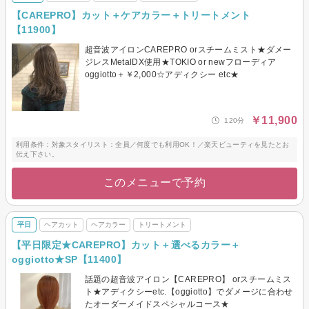
【CAREPRO】カット＋ケアカラー＋トリートメント
【11900】
超音波アイロンCAREPRO orスチームミスト★ダメー
ジレスMetalDX使用★TOKIO or newフローディア
oggiotto＋￥2,000☆アディクシー etc★
￥11,900
120分
利用条件：対象スタイリスト：全員／何度でも利用OK！／楽天ビューティを見たとお
伝え下さい。
このメニューで予約
平日
ヘアカット
ヘアカラー
トリートメント
【平日限定★CAREPRO】カット＋選べるカラー＋
oggiotto★SP【11400】
話題の超音波アイロン【CAREPRO】 orスチームミス
ト★アディクシーetc.【oggiotto】でダメージに合わせ
たオーダーメイドスペシャルコース★