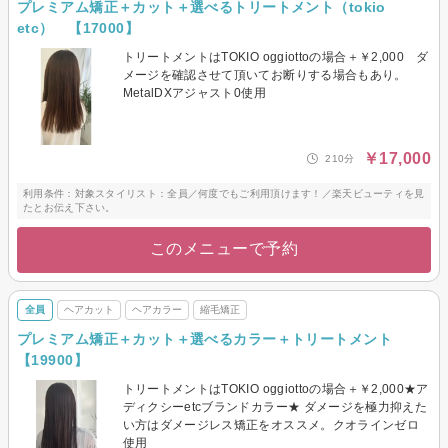
プレミアム矯正＋カット＋選べるトリートメント（tokio
etc） 【17000】
トリートメントはTOKIO oggiottoの場合＋￥2,000 ダ
メージを確認させて頂いてお断りする場合もあり。
MetalDXアジャスト0使用
￥17,000
210分
利用条件：対象スタイリスト：全員／何度でもご利用頂けます！／楽天ビューティを見
たとお伝え下さい。
このメニューで予約
全員
ヘアカット
ヘアカラー
縮毛矯正
プレミアム矯正＋カット＋選べるカラー＋トリートメント
【19900】
トリートメントはTOKIO oggiottoの場合＋￥2,000★ア
ディクシーetcブランドカラー★ ダメージを極力抑えた
い方はダメージレス矯正をオススメ。クオラインゼロ
使用