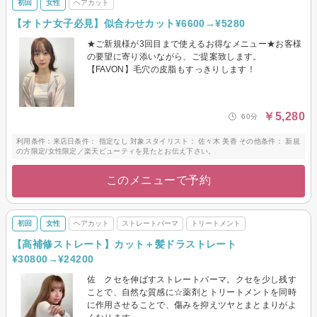
初回
女性
ヘアカット
【オトナ女子必見】似合わせカット¥6600→¥5280
★ご新規様が3回目まで使えるお得なメニュー★お客様
の要望に寄り添いながら、ご提案致します。
【FAVON】毛穴の皮脂もすっきりします！
￥5,280
60分
利用条件：来店日条件： 指定なし 対象スタイリスト： 佐々木 美香 その他条件： 新規
の方限定/女性限定／楽天ビューティを見たとお伝え下さい。
このメニューで予約
初回
女性
ヘアカット
ストレートパーマ
トリートメント
【高補修ストレート】カット＋髪ドラストレート
¥30800→¥24200
佐 クセを伸ばすストレートパーマ。クセを少し残す
ことで、自然な質感に☆薬剤とトリートメントを同時
に作用させることで、傷みを抑えツヤとまとまりがよ