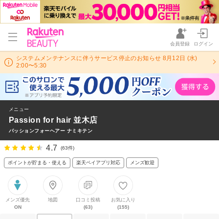
会員登録
ログイン
システムメンテナンスに伴うサービス停止のお知らせ 8月12日 (水)
2:00〜5:30
メニュー
Passion for hair 並木店
パッションフォーヘアー ナミキテン
4.7
(63件)
ポイントが貯まる・使える
楽天ペイアプリ対応
メンズ歓迎
メンズ優先
地図
口コミ投稿
お気に入り
ON
(63)
(155)