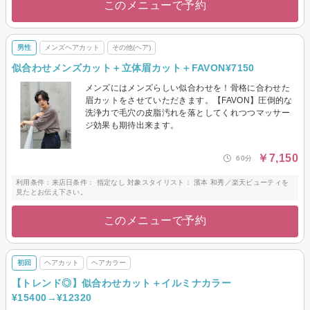
このメニューで予約
男性
メンズヘアカット
その他(ヘア)
似合わせメンズカット＋立体眉カット＋FAVON¥7150
メンズにはメンズらしい似合わせを！骨格に合わせた
眉カットをさせていただきます。【FAVON】圧倒的な
洗浄力で毛穴の皮脂汚れを落としてくれつつマッサー
ジ効果も期待出来ます。
￥7,150
60分
利用条件：来店日条件： 指定なし 対象スタイリスト： 濱本 和秀／楽天ビューティを
見たとお伝え下さい。
このメニューで予約
初回
ヘアカット
ヘアカラー
【トレンド◎】似合わせカット＋イルミナカラー
¥15400→¥12320