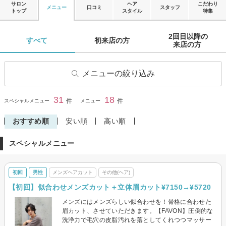
サロン
ヘア
こだわり
メニュー
口コミ
スタッフ
トップ
スタイル
特集
2回目以降の

すべて 
初来店の方 
来店の方 
メニューの絞り込み
ヘアカット
前髪カット
31
18
閉じる
件
件
スペシャルメニュー
メニュー
ヘアカラー
ヘアマニキュア
おすすめ順
安い順
高い順
パーマ
縮毛矯正
スペシャルメニュー
ストレートパーマ
トリートメント
ヘッドスパ・頭皮ケア
その他(ヘア)
初回
男性
メンズヘアカット
その他(ヘア)
メンズヘアカット
【初回】似合わせメンズカット＋立体眉カット¥7150→¥5720
メンズにはメンズらしい似合わせを！骨格に合わせた
眉カット、させていただきます。【FAVON】圧倒的な
洗浄力で毛穴の皮脂汚れを落としてくれつつマッサー