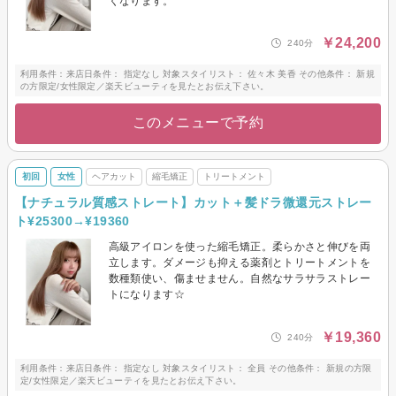
くなります。
￥24,200
240分
利用条件：来店日条件： 指定なし 対象スタイリスト： 佐々木 美香 その他条件： 新規
の方限定/女性限定／楽天ビューティを見たとお伝え下さい。
このメニューで予約
初回
女性
ヘアカット
縮毛矯正
トリートメント
【ナチュラル質感ストレート】カット＋髪ドラ微還元ストレー
ト¥25300→¥19360
高級アイロンを使った縮毛矯正。柔らかさと伸びを両
立します。ダメージも抑える薬剤とトリートメントを
数種類使い、傷ませません。自然なサラサラストレー
トになります☆
￥19,360
240分
利用条件：来店日条件： 指定なし 対象スタイリスト： 全員 その他条件： 新規の方限
定/女性限定／楽天ビューティを見たとお伝え下さい。