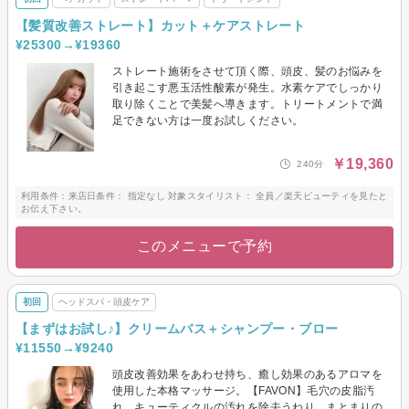
【髪質改善ストレート】カット＋ケアストレート
¥25300→¥19360
ストレート施術をさせて頂く際、頭皮、髪のお悩みを
引き起こす悪玉活性酸素が発生。水素ケアでしっかり
取り除くことで美髪へ導きます。トリートメントで満
足できない方は一度お試しください。
￥19,360
240分
利用条件：来店日条件： 指定なし 対象スタイリスト： 全員／楽天ビューティを見たと
お伝え下さい。
このメニューで予約
初回
ヘッドスパ・頭皮ケア
【まずはお試し♪】クリームバス＋シャンプー・ブロー
¥11550→¥9240
頭皮改善効果をあわせ持ち、癒し効果のあるアロマを
使用した本格マッサージ。【FAVON】毛穴の皮脂汚
れ、キューティクルの汚れを除去うねり、まとまりの