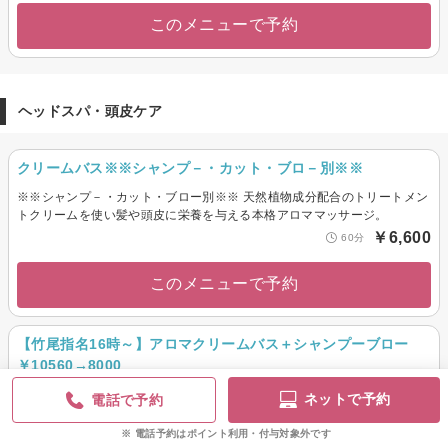
このメニューで予約
ヘッドスパ・頭皮ケア
クリームバス※※シャンプ－・カット・ブロ－別※※
※※シャンプ－・カット・ブロー別※※ 天然植物成分配合のトリートメン
トクリームを使い髪や頭皮に栄養を与える本格アロママッサージ。
￥6,600
60分
このメニューで予約
【竹尾指名16時～】アロマクリームバス＋シャンプーブロー
￥10560→8000
頭皮改善効果＋癒し効果のあるアロマを使用した20分間の本格マッサージ
ネットで予約
電話で予約
です♪落としきれないキューティクルの隙間の汚れを取り除く♪
￥8,000
電話予約はポイント利用・付与対象外です
90分