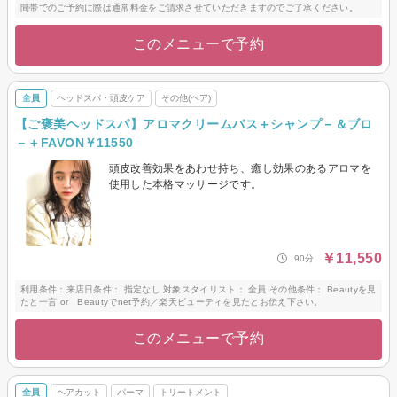
間帯でのご予約に際は通常料金をご請求させていただきますのでご了承ください。
このメニューで予約
全員
ヘッドスパ・頭皮ケア
その他(ヘア)
【ご褒美ヘッドスパ】アロマクリームバス＋シャンプ－＆ブロ
－＋FAVON￥11550
頭皮改善効果をあわせ持ち、癒し効果のあるアロマを
使用した本格マッサージです。
￥11,550
90分
利用条件：来店日条件： 指定なし 対象スタイリスト： 全員 その他条件： Beautyを見
たと一言 or Beautyでnet予約／楽天ビューティを見たとお伝え下さい。
このメニューで予約
全員
ヘアカット
パーマ
トリートメント