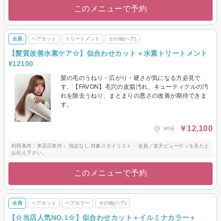
このメニューで予約
全員
ヘアカット
トリートメント
その他(ヘア)
【髪質改善水素ケア☆】似合わせカット＋水素トリートメント
¥12100
髪の毛のうねり・広がり・硬さが気になる方必見で
す。【FAVON】毛穴の皮脂汚れ、キューティクルの汚
れを除去うねり、まとまりの悪さの改善が期待できま
す。
￥12,100
90分
利用条件：来店日条件： 指定なし 対象スタイリスト： 全員／楽天ビューティを見たと
お伝え下さい。
このメニューで予約
全員
ヘアカット
ヘアカラー
その他(ヘア)
【☆当店人気NO.1☆】似合わせカット＋イルミナカラー＋