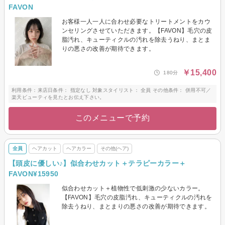
FAVON
お客様一人一人に合わせ必要なトリートメントをカウ
ンセリングさせていただきます。【FAVON】毛穴の皮
脂汚れ、キューティクルの汚れを除去うねり、まとま
りの悪さの改善が期待できます。
￥15,400
180分
利用条件：来店日条件： 指定なし 対象スタイリスト： 全員 その他条件： 併用不可／
楽天ビューティを見たとお伝え下さい。
このメニューで予約
全員
ヘアカット
ヘアカラー
その他(ヘア)
【頭皮に優しい♪】似合わせカット＋テラピーカラー＋
FAVON¥15950
似合わせカット＋植物性で低刺激の少ないカラー。
【FAVON】毛穴の皮脂汚れ、キューティクルの汚れを
除去うねり、まとまりの悪さの改善が期待できます。