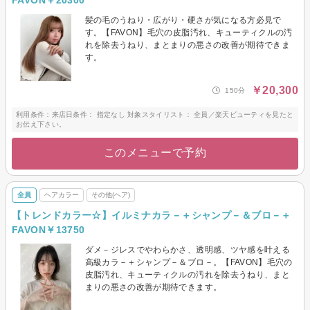
髪の毛のうねり・広がり・硬さが気になる方必見で
す。【FAVON】毛穴の皮脂汚れ、キューティクルの汚
れを除去うねり、まとまりの悪さの改善が期待できま
す。
￥20,300
150分
利用条件：来店日条件： 指定なし 対象スタイリスト： 全員／楽天ビューティを見たと
お伝え下さい。
このメニューで予約
全員
ヘアカラー
その他(ヘア)
【トレンドカラー☆】イルミナカラ－＋シャンプ－＆ブロ－＋
FAVON￥13750
ダメ－ジレスでやわらかさ、透明感、ツヤ感を叶える
高級カラ－＋シャンプ－＆ブロ－。【FAVON】毛穴の
皮脂汚れ、キューティクルの汚れを除去うねり、まと
まりの悪さの改善が期待できます。