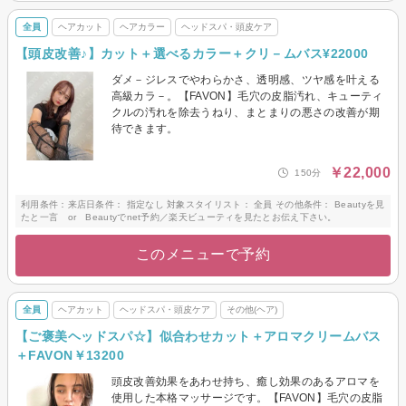
全員
ヘアカット
ヘアカラー
ヘッドスパ・頭皮ケア
【頭皮改善♪】カット＋選べるカラー＋クリ－ムバス¥22000
ダメ－ジレスでやわらかさ、透明感、ツヤ感を叶える
高級カラ－。【FAVON】毛穴の皮脂汚れ、キューティ
クルの汚れを除去うねり、まとまりの悪さの改善が期
待できます。
￥22,000
150分
利用条件：来店日条件： 指定なし 対象スタイリスト： 全員 その他条件： Beautyを見
たと一言 or Beautyでnet予約／楽天ビューティを見たとお伝え下さい。
このメニューで予約
全員
ヘアカット
ヘッドスパ・頭皮ケア
その他(ヘア)
【ご褒美ヘッドスパ☆】似合わせカット＋アロマクリームバス
＋FAVON￥13200
頭皮改善効果をあわせ持ち、癒し効果のあるアロマを
使用した本格マッサージです。【FAVON】毛穴の皮脂