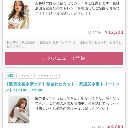
お客様の好みに合わせてカラーをご提案します！色味
展開も豊富なのでトレンドを意識したご提案が可能で
す！！ぜひ一度お試しください！！
￥12,320
150分
利用条件：来店日条件： 指定なし 対象スタイリスト： 全員／楽天ビューティを見たと
お伝え下さい。
このメニューで予約
初回
ヘアカット
トリートメント
【髪質改善水素ケア】似合わせカット＋高濃度水素トリートメ
ント¥12100→¥9680
髪の毛が年々うねってきた。広がってきた。硬くなっ
てきた。など髪のお悩み増加中。何を試してもしっく
り来ないとお悩みの方は一度お試しください！
￥9,680
90分