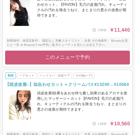
わせカット。【FAVON】毛穴の皮脂汚れ、キューティ
クルの汚れを除去うねり、まとまりの悪さの改善が期
待できます。
￥11,440
150分
利用条件：来店日条件： 指定なし 対象スタイリスト： 全員 その他条件： Beautyを見
たと一言 or Beautyでnet予約／楽天ビューティを見たとお伝え下さい。
このメニューで予約
初回
ヘアカット
ヘッドスパ・頭皮ケア
その他(ヘア)
【頭皮改善♪】似合わせカット＋クリームバス¥13200→¥10560
頭皮改善l効果をあわせ持ち癒し効果のあるアロマを使
用したマッサージ＋カット【FAVON】毛穴の皮脂汚
れ、キューティクルの汚れを除去うねり、まとまりの
悪さの改善が期待できます。
￥10,560
120分
利用条件：来店日条件： 指定なし 対象スタイリスト： 全員 その他条件： Beautyを見