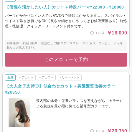
【個性を活かしたい人】カット＋特殊パーマ¥22300→¥18000
パーマがかかりにくい人でもFAVONで綺麗にかかりますよ。スパイラル・
ツイスト強さは何でもOK【長さや細かさにやってはお値段変動あり】前処
理・後処理・クイックトリートメント付きです。
￥18,000
180分
利用条件：来店日条件： 指定なし 対象スタイリスト： 桜田 安代／楽天ビューティを
見たとお伝え下さい。
このメニューで予約
全員
ヘアカット
ヘアカラー
トリートメント
【大人女子支持◎】似合わせカット＋美髪髪質改善カラー
¥20350
髪内部の水分・栄養バランスを整えながら、カラーに
よる負担を最小限に抑える補修型カラーです。
￥20,350
180分