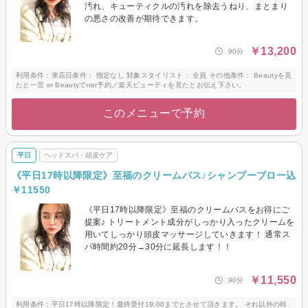
汚れ、キューティクルの汚れを除去うねり、まとまり
の悪さの改善が期待できます。
￥13,200
90分
利用条件：来店日条件： 指定なし 対象スタイリスト： 全員 その他条件： Beautyを見
たと一言 or Beautyでnet予約／楽天ビューティを見たとお伝え下さい。
このメニューで予約
平日
ヘッドスパ・頭皮ケア
《平日17時以降限定》至福のクリームバス♪シャンプーブロー込
￥11550
《平日17時以降限定》至福のクリームバスをお得にご
提案♪ トリートメント成分がしっかり入ったクリームを
用いてしっかり頭皮マッサージしていきます！ 通常ス
パ時間約20分→30分に延長します！！
￥11,550
90分
利用条件：平日17時以降限定！最終受付19:00までとさせて頂きます。 それ以外の時