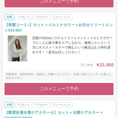
このメニューで予約
全員
ヘアカット
ヘアカラー
トリートメント
【美髪コース♪】カット＋イルミナカラー＋お任せトリートメン
ト¥21450
話題のAujuaシステムトリートメント＋イルミナカラー
でとことん髪の事をケアしながら、施術したいという
方にオススメ！カラーで痛むという概念はもう時代遅
れです！！是非お試しください！
￥21,450
180分
利用条件：来店日条件： 指定なし 対象スタイリスト： 全員／楽天ビューティを見たと
お伝え下さい。
このメニューで予約
全員
ヘアカット
ヘアカラー
トリートメント
【髪質改善水素ケアカラー☆】カット＋水素ケアカラー＋
FAVON￥20300