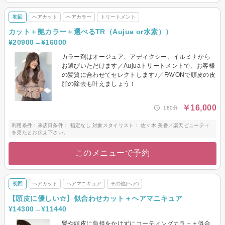
初回
ヘアカット
ヘアカラー
トリートメント
カット＋艶カラー＋選べるTR（Aujua or水素））
¥20900→¥16000
カラー剤はオージュア、アディクシー、イルミナから
お選びいただけます／Aujuaトリートメントで、お客様
の髪質に合わせてセレクトします♪／FAVONで頭皮の皮
脂の除去も叶えましょう！
￥16,000
180分
利用条件：来店日条件： 指定なし 対象スタイリスト： 佐々木 美香／楽天ビューティ
を見たとお伝え下さい。
このメニューで予約
初回
ヘアカット
ヘアマニキュア
その他(ヘア)
【頭皮に優しい☆】似合わせカット＋ヘアマニキュア
¥14300→¥11440
髪や頭皮に負担をかけずにコーティングカラ－＋似合