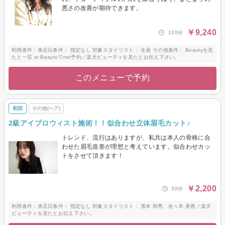
悪さの改善が期待できます。
￥9,240
120分
利用条件：来店日条件： 指定なし 対象スタイリスト： 全員 その他条件： Beautyを見
たと一言 or Beaytuでnet予約／楽天ビューティを見たとお伝え下さい。
このメニューで予約
初回
その他(ヘア)
2級アイブロウィスト施術！！似合わせ立体眉毛カット♪
トレンド、流行はありますが、私共は本人の骨格に合
わせた眉毛造形が理想と考えています。似合わせカッ
トをさせて頂きます！
￥2,200
30分
利用条件：来店日条件： 指定なし 対象スタイリスト： 濱本 和秀、佐々木 美香／楽天
ビューティを見たとお伝え下さい。