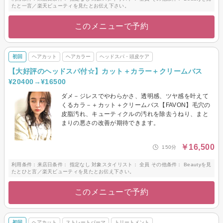
たと一言／楽天ビューティを見たとお伝え下さい。
このメニューで予約
初回
ヘアカット
ヘアカラー
ヘッドスパ・頭皮ケア
【大好評のヘッドスパ付☆】カット＋カラー＋クリームバス
¥20400→¥16500
ダメ－ジレスでやわらかさ、透明感、ツヤ感を叶えて
くるカラ－＋カット＋クリームバス【FAVON】毛穴の
皮脂汚れ、キューティクルの汚れを除去うねり、まと
まりの悪さの改善が期待できます。
￥16,500
150分
利用条件：来店日条件： 指定なし 対象スタイリスト： 全員 その他条件： Beautyを見
たとひと言／楽天ビューティを見たとお伝え下さい。
このメニューで予約
初回
ヘアカット
ストレートパーマ
トリートメント