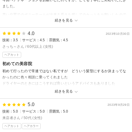
ました。
次回のご来店も心よりお待ちしております。
高い位置でのポニーテールが出来る長さを残してのカットをお願いしたので
鵜川
続きを見る
すが、細かく調整しながら理想の形におさめてくださいました。
chill out 塚口本町店からの返信
4.0
2023年10月30日
技術：3.5
サービス：4.5
雰囲気：4.5
yukariさん こんにちは！
先日もご来店いただきありがとうございました！
さっち～さん / 60代以上 (女性)
口コミの投稿もありがとうございます。
ヘアカット
ヘアドネーション様にバッサリと切らせていただきましたが、
初めての美容院
気に入っていただけて嬉しいです♪
初めて行ったので常連ではない私ですが どういう髪型にするか決まってな
どうしても顔周りなどポニーテールに入らない部分が最初は出てきてしま
かったのに色々相談に乗ってくれました
いますが、しばらくしたら落ち着いたりもすると思いますのでまた様子を
ドライヤーのときにはこうすれば良いというアドバイスもありました
教えてください(*^-^*)
家から近いし楽天ポイントつくし使えるしで 次回の予約もしました
続きを見る
それでは、皆様の次回のご来店も心よりお待ちしております。
chill out 塚口本町店からの返信
5.0
2023年9月29日
前薗
さっち～さん様
技術：5.0
サービス：5.0
雰囲気：5.0
先日はご来店いただきありがとうございました。
来店者さん / 50代 (女性)
担当させて頂いた貴島です。口コミ投稿もありがとうございます！
ヘアカット
ヘアカラー