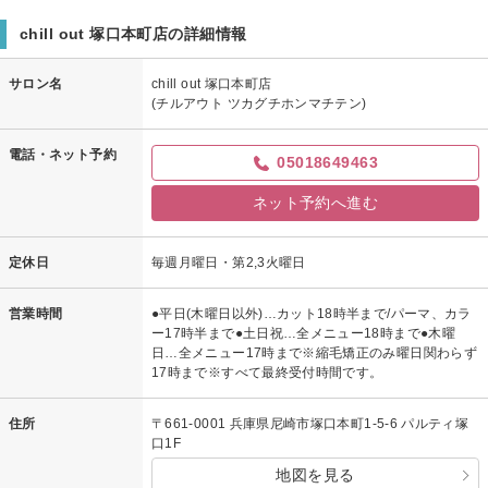
です。その後頭皮の違和感やセットのやり方等大丈夫でしょうか？
chill out 塚口本町店の詳細情報
また何か気になることがございましたらご相談下さい♪
またのご来店楽しみにお待ちしております！
サロン名
chill out 塚口本町店
(チルアウト ツカグチホンマチテン)
電話・ネット予約
05018649463
ネット予約へ進む
定休日
毎週月曜日・第2,3火曜日
営業時間
●平日(木曜日以外)…カット18時半まで/パーマ、カラ
ー17時半まで●土日祝…全メニュー18時まで●木曜
日…全メニュー17時まで※縮毛矯正のみ曜日関わらず
17時まで※すべて最終受付時間です。
住所
〒661-0001 兵庫県尼崎市塚口本町1-5-6 パルティ塚
口1F
地図を見る