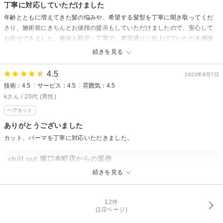
今回はバッサリ切らさせて頂きましたが、その後まとまり等は大丈夫でし
丁寧に対応していただけました
ょうか？
年齢とともに増えてきた髪の悩みや、希望する髪型を丁寧に聞き取ってくだ
何か気になることがございましたらお気軽にご相談下さい(^^♪
さり、施術前にきちんとお値段の提示もしていただけましたので、安心して
次回のご来店楽しみお待ちしております☆
お任せできました。施術も親切・丁寧で、希望通りに仕上げていただき感謝
貴島
しております。
続きを見る
chill out 塚口本町店からの返信
4.5
2023年8月7日
先日はご来店頂きありがとうございました。
技術：4.5
サービス：4.5
雰囲気：4.5
担当させて頂きました貴島です(^^♪
kさん / 20代 (男性)
嬉しい口コミ投稿ありがとございます！
ヘアカット
満足いく仕上りで良かったです。
ありがとうございました
またいつでもお悩み相談してくださいね(*^-^*)
カット、パーマを丁寧に対応いただきました。
またのご来店お待ちしております！
貴島
chill out 塚口本町店からの返信
ｋ様
続きを見る
先日はご来店頂きありがとうございました。
担当させて頂きました貴島です。
12件
(1/2ページ)
嬉しい口コミありがとうございます(^^♪
前回パーマさせて頂いてしみたりや頭皮に影響がなく施術できて良かった