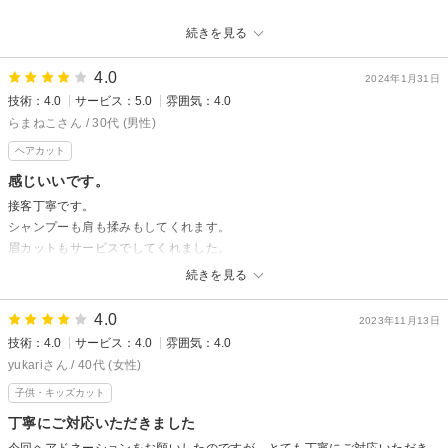
前薗
chill out 塚口本町店からの返信
続きを見る
来店者様
4.0
いつもご来店ありがとうございます！
2024年1月31日
技術：4.0
サービス：5.0
雰囲気：4.0
担当させて頂きました鵜川です。
らまねこさん / 30代 (男性)
直前のご予約でも大歓迎です(*^-^*)
お忙しい中ご来店ありがとうございます！
ヘアカット
ケアのお話もさせて頂きましたが
感じいいです。
また考えてみて下さい！
接客丁寧です。
次回のご来店も心よりお待ちしております。
シャンプーも肩も揉みもしてくれます。
鵜川
眉カットもサービスでしてくれました。
技術者のセンスも良い感じです。
続きを見る
chill out 塚口本町店からの返信
4.0
2023年11月13日
らまねこ様
技術：4.0
サービス：4.0
雰囲気：4.0
先日はご来店ありがとうございました。
yukariさん / 40代 (女性)
担当させて頂きました鵜川です。
子供・キッズカット
パーマを当てるために伸ばしていく整えカットでしたが
丁寧にご対応いただきました
いかがでしたか？
今回ヘアドネーションをお願いしたのですが、とても丁寧にご対応いただき
頑張って伸ばしていきましょうね(*^-^*)