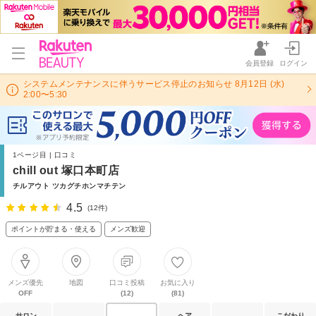
会員登録
ログイン
システムメンテナンスに伴うサービス停止のお知らせ 8月12日 (水)
2:00〜5:30
1ページ目 | 口コミ
chill out 塚口本町店
チルアウト ツカグチホンマチテン
4.5
(12件)
ポイントが貯まる・使える
メンズ歓迎
メンズ優先
地図
口コミ投稿
お気に入り
OFF
(12)
(81)
サロン
ヘア
こだわり