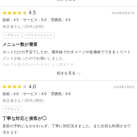
chill out 塚口本町店からの返信
先日はご来店頂きありがとうございました。
4.5
2024年9月22日
担当させて頂いたキシマです(^^)
技術：4.5
サービス：5.0
雰囲気：4.5
あの後髪の調子はどうでしょうか？
来店者さん / 20代 (女性)
何か気になることやお困りの事がありましたらお気軽にご相談ください！
ヘアカット
ヘアトリートメント
またヘッドスパでリラックスしていただけて良かったです(^^)
メニュー数が豊富
次回のご来店も心よりお待ちしております。
カットだけの予定でしたが、紫外線でのダメージや低価格でできるトリート
貴島
メントがあったのでお願いしました。
それでも髪の毛がサラサラになり満足です。
続きを見る
chill out 塚口本町店からの返信
来店者さんこんにちは！
4.0
2024年2月8日
先日はご来店いただきありがとうございました(^-^)
技術：4.0
サービス：4.0
雰囲気：4.0
そして、口コミの投稿もありがとうございます。
来店者さん / 30代 (男性)
ヘアスタイルやケアメニューなど気に入っていただけて嬉しいです(*^-^*)
ヘアカット
特にこの夏は紫外線が強かったのでしっかりとトリートメントさせていた
丁寧な対応と接客が◯
だけて良かったです♪
直前の予約にもかかわらず、丁寧に対応頂きました。また次回も利用させて
また気になることがありましたらお気軽にご相談くださいね。
頂きます。
それでは、来店者さんの次回のご来店も心よりお待ちしております。