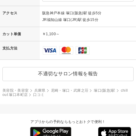
アクセス
阪急神戸本線 塚口(阪急)駅 徒歩5分
JR福知山線 塚口(JR)駅 徒歩15分
カット単価
￥1,100～
支払方法
不適切なサロン情報を報告
美容院・美容室
兵庫県
尼崎・塚口・武庫之荘
塚口(阪急)駅
chill
out 塚口本町店
口コミ
アプリからの予約ならもっとおトクで便利！