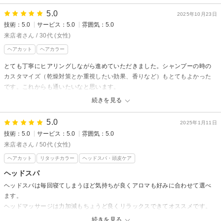
5.0
2025年10月23日
chill out 塚口本町店からの返信
技術：5.0
サービス：5.0
雰囲気：5.0
先日はご来店頂きありがとうございました。
来店者さん / 30代 (女性)
カウンセリング不足でご希望のスタイルに添えず申し訳ございません。
ヘアカット
ヘアカラー
今後このような事がないように技術向上に努めて精進してまいります。
とても丁寧にヒアリングしながら進めていただきました。シャンプーの時の
お忙しい中、貴重なご意見をありがとうございました。
カスタマイズ（乾燥対策とか重視したい効果、香りなど）もとてもよかった
です。これからも通いたいなと思います。
続きを見る
chill out 塚口本町店からの返信
来店者様
5.0
2025年1月11日
技術：5.0
サービス：5.0
雰囲気：5.0
先日はご来店頂きありがとうございました！
担当させていただきました秋野です！
来店者さん / 50代 (女性)
口コミのご投稿もありがとうございます！
ヘアカット
リタッチカラー
ヘッドスパ・頭皮ケア
お悩みに合わせてヘッドスパの調合をご提案させていただきましたが、ご
ヘッドスパ
満足いただけてこちらも嬉しいです^^
ヘッドスパは毎回寝てしまうほど気持ちが良くアロマも好みに合わせて選べ
また何か気になることございましたらいつでもご相談ください^^
ます。
来店者様の次回のご来店心よりお待ちしております！
ヘッドマッサージは力加減もちょうど良くリラックスできてオススメです。
続きを見る