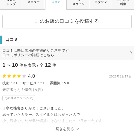
メニュー
口コミ
スタッフ
トップ
スタイル
特集
このお店の口コミを投稿する
口コミ
口コミは来店者様の主観的なご意見です
口コミポリシーの詳細はこちら
1
10
12
〜
件を表示 / 全
件
4.0
2026年1月17日
技術：3.0
サービス：5.0
雰囲気：5.0
来店者さん / 40代 (女性)
その他メニュー(ヘア)
丁寧な接客ありがとうございました。
思っていたカラー、スタイルとはちがったので
少し残念でしたが気分転換にはなりましたので良かったです。
思っているスタイルを伝えるのはなかなか難しいですね^^;
続きを見る
申し訳ありませんが次回の予約もキャンセル致しました。