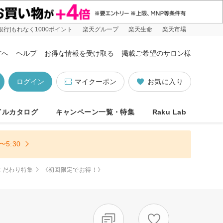
銀行]もれなく1000ポイント
楽天グループ
楽天生命
楽天市場
方へ
ヘルプ
お得な情報を受け取る
掲載ご希望のサロン様
ログイン
マイクーポン
お気に入り
イルカタログ
キャンペーン一覧・特集
Raku Lab
5:30
こだわり特集
《初回限定でお得！》