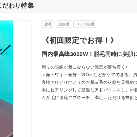
のこだわり特集
脱毛
顔脱毛
メンズ脱毛
《初回限定でお得！》
国内最高峰3000W！脱毛同時に美肌
周りの視線が気にならない個室が落ち着く♪
＜顏・ワキ・全身・VIO＞などがケアできる。
客様おひとりひとりのお肌＆毛の状態を見極め
寧にヒアリングして最適なアドバイスをし、お
ムダ毛に徹底アプローチ。満足いただける技術