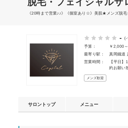
脱毛・フェイシャルサロン 
《20時まで営業♪♪》《個室あり☆》美肌★メンズ脱
-
(
予算：
￥2,000
最寄り駅：
真岡鐵道 
営業時間：
【平日】1
約お願い
メンズ歓迎
サロントップ
メニュー