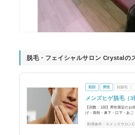
脱毛・フェイシャルサロン Crystal
初回
男性
顔脱毛
メンズヒゲ脱毛（3部位
【回数：1回】男性限定のお
げ・両頬・鼻下・口下・あご
利用条件：※メンズサロンCr