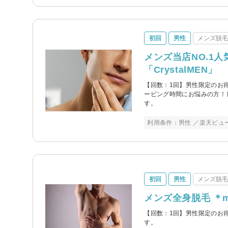
初回
男性
メンズ脱
メンズ当店NO.1人
「CrystalMEN」
【回数：1回】男性限定のお
ービング時間にお悩みの方！
す。
利用条件：男性 ／楽天ビュ
初回
男性
メンズ脱
メンズ全身脱毛 ＊me
【回数：1回】男性限定のお
す。