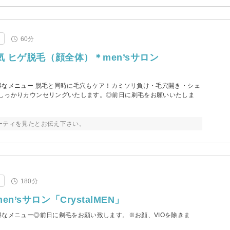
毛
60分
気 ヒゲ脱毛（顔全体）＊men’sサロン
得なメニュー 脱毛と同時に毛穴もケア！カミソリ負け・毛穴開き・シェ
しっかりカウンセリングいたします。◎前日に剃毛をお願いいたしま
ーティを見たとお伝え下さい。
毛
180分
n’sサロン「CrystalMEN」
得なメニュー◎前日に剃毛をお願い致します。※お顔、VIOを除きま