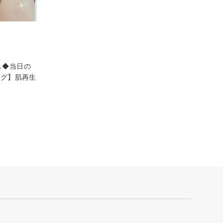
し◆当日の
ング】肌再生