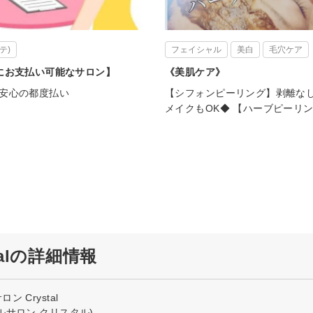
テ)
フェイシャル
美白
毛穴ケア
にお支払い可能なサロン】
《美肌ケア》
安心の都度払い
【シフォンピーリング】剥離な
メイクもOK◆ 【ハーブピーリ
alの詳細情報
 Crystal
ルサロン クリスタル)