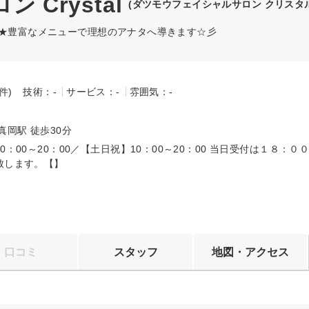
Crystal
(ダツモウフェイシャルサロン クリスタル
毛★豊富なメニューで理想のアナタへ導きます☆彡
-件)
技術：-
サービス：-
雰囲気：-
～
真岡駅 徒歩30分
0：00～20：00／【土日祝】10：00～20：00 当日受付は１８：０
致します。【】
口コミ
スタッフ
地図・アクセス