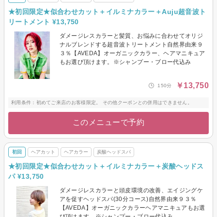
★初回限定★似合わせカット＋イルミナカラー＋Auju超音波ト
リートメント ¥13,750
ダメージレスカラーと髪質、お悩みに合わせてオリジ
ナルブレンドする超音波トリートメント自然界由来９
３％【AVEDA】オーガニックカラー、ヘアマニキュア
もお選び頂けます。※シャンプー・ブロー代込み
￥13,750
150分
利用条件：初めてご来店のお客様限定。 その他クーポンとの併用はできません。
このメニューで予約
初回
ヘアカット
ヘアカラー
炭酸ヘッドスパ
★初回限定★似合わせカット＋イルミナカラー＋炭酸ヘッドス
パ ¥13,750
ダメージレスカラーと頭皮環境の改善、エイジングケ
アを促すヘッドスパ(30分コース)自然界由来９３％
【AVEDA】オーガニックカラーヘアマニキュアもお選
び頂けます。※シャンプー・ブロー代込み