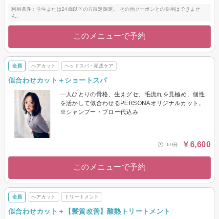
利用条件：学生または24歳以下の方限定限定。 その他クーポンとの併用はできませ
ん。
このメニューで予約
全員
ヘアカット
ヘッドスパ・頭皮ケア
似合わせカット＋ショートスパ
一人ひとりの骨格、生えグセ、毛流れを見極め、個性
を活かして似合わせるPERSONAオリジナルカット。
※シャンプー・ブロー代込み
￥6,600
60分
このメニューで予約
全員
ヘアカット
トリートメント
似合わせカット＋【髪質改善】酸熱トリートメント