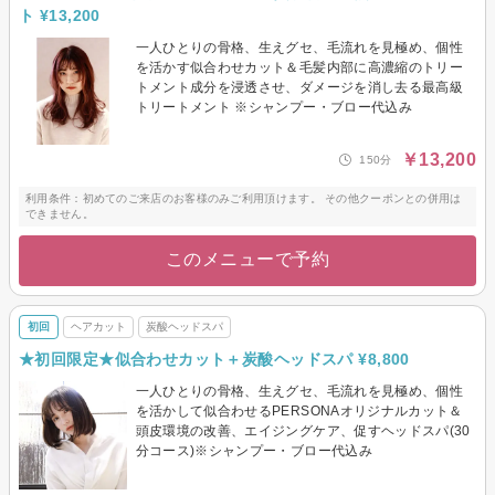
ト ¥13,200
一人ひとりの骨格、生えグセ、毛流れを見極め、個性
を活かす似合わせカット＆毛髪内部に高濃縮のトリー
トメント成分を浸透させ、ダメージを消し去る最高級
トリートメント ※シャンプー・ブロー代込み
￥13,200
150分
利用条件：初めてのご来店のお客様のみご利用頂けます。 その他クーポンとの併用は
できません。
このメニューで予約
初回
ヘアカット
炭酸ヘッドスパ
★初回限定★似合わせカット＋炭酸ヘッドスパ ¥8,800
一人ひとりの骨格、生えグセ、毛流れを見極め、個性
を活かして似合わせるPERSONAオリジナルカット＆
頭皮環境の改善、エイジングケア、促すヘッドスパ(30
分コース)※シャンプー・ブロー代込み