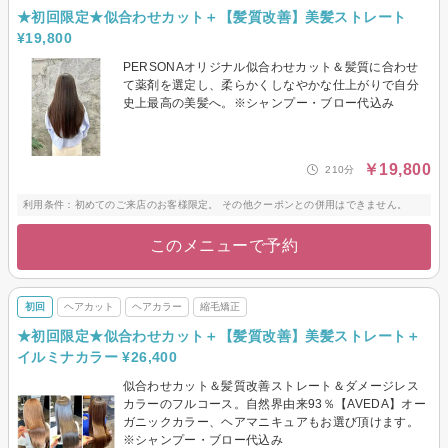
★初回限定★似合わせカット＋【髪質改善】美髪ストレート
¥19,800
PERSONAオリジナル似合わせカット＆髪質に合わせ
て薬剤を選定し、柔らかくしなやかな仕上がりで自分
史上最高の美髪へ。※シャンプー・ブロー代込み
￥19,800
210分
利用条件：初めてのご来店のお客様限定。 その他クーポンとの併用はできません。
このメニューで予約
初回
ヘアカット
ヘアカラー
縮毛矯正
★初回限定★似合わせカット＋【髪質改善】美髪ストレート＋
イルミナカラー ¥26,400
似合わせカット＆髪質改善ストレート＆ダメージレス
カラーのフルコース。自然界由来93％【AVEDA】オー
ガニックカラー、ヘアマニキュアもお選び頂けます。
※シャンプー・ブロー代込み