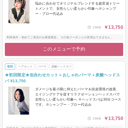
悩みに合わせてオリジナルブレンドする超音波トリー
トメントで、女性らしい柔らかい印象へ※シャンプ
ー・ブロー代込み
￥13,750
150分
利用条件：初めてご来店のお客様限定。 その他クーポンとの併用はできません。
このメニューで予約
初回
ヘアカット
パーマ
炭酸ヘッドスパ
★初回限定★似合わせカット＋おしゃれパーマ＋炭酸ヘッドス
パ ¥13,750
ダメージを最小限に抑えたパーマ＆頭皮環境の改善、
エイジングケアを促すリラクゼーションヘッドスパで
女性らしい柔らかい印象へ ※ヘッドスパは30分コース
です。※シャンプー・ブロー代込み
￥13,750
150分