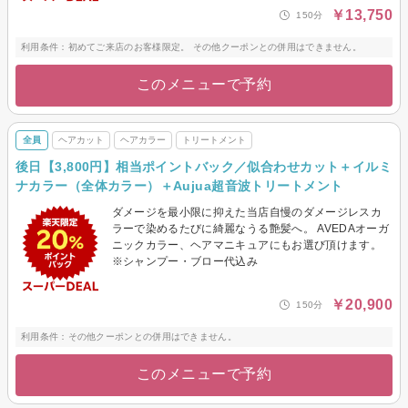
￥13,750
150分
利用条件：初めてご来店のお客様限定。 その他クーポンとの併用はできません。
このメニューで予約
全員
ヘアカット
ヘアカラー
トリートメント
後日【3,800円】相当ポイントバック／似合わせカット＋イルミ
ナカラー（全体カラー）＋Aujua超音波トリートメント
ダメージを最小限に抑えた当店自慢のダメージレスカ
ラーで染めるたびに綺麗なうる艶髪へ。 AVEDAオーガ
ニックカラー、ヘアマニキュアにもお選び頂けます。
※シャンプー・ブロー代込み
￥20,900
150分
利用条件：その他クーポンとの併用はできません。
このメニューで予約