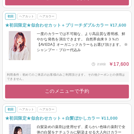
初回
ヘアカット
ヘアカラー
★初回限定★似合わせカット＋ブリーチダブルカラー ¥17,600
一度のカラーでは不可能な、より高品質な透明感、鮮
やかな発色を演出できます。 自然界由来９３％の
【AVEDA】オーガニックカラーもお選び頂けます。 ※
シャンプー・ブロー代込み
￥17,600
210分
利用条件：初めてのご来店のお客様のみご利用頂けます。 その他クーポンとの併用は
できません。
このメニューで予約
初回
ヘアカット
ヘアカラー
★初回限定★似合わせカット＋白髪ぼかしカラー ¥11,000
白髪染めの薬剤は使用せず、柔らかい色味の薬剤で全
体の白髪をナチュラルに馴染ませる大人向けカラー