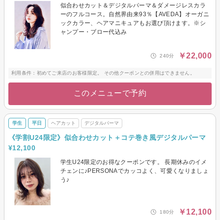
似合わせカット＆デジタルパーマ＆ダメージレスカラ
ーのフルコース。自然界由来93％【AVEDA】オーガニ
ックカラー、ヘアマニキュアもお選び頂けます。※シ
ャンプー・ブロー代込み
￥22,000
240分
利用条件：初めてご来店のお客様限定。 その他クーポンとの併用はできません。
このメニューで予約
学生
平日
ヘアカット
デジタルパーマ
《学割U24限定》似合わせカット＋コテ巻き風デジタルパーマ
¥12,100
学生U24限定のお得なクーポンです。 長期休みのイメ
チェンに♪PERSONAでカッコよく、可愛くなりましょ
う♪
￥12,100
180分