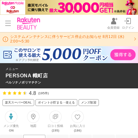
会員登録
ログイン
システムメンテナンスに伴うサービス停止のお知らせ 8月12日 (水)
2:00〜5:30
メニュー
PERSONA 幟町店
ペルソナノボリマチテン
4.8
(195件)
楽天スーパーDEAL
ポイントが貯まる・使える
メンズ歓迎
メンズ優先
地図
口コミ投稿
お気に入り
ON
(195)
(186)