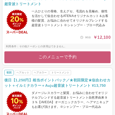
その他(ヘア)
メンズヘアカット
超音波トリートメント
一人ひとりの骨格、生えグセ、毛流れを見極め、個性
メンズヘアカラー
メンズパーマ
を活かして似合わせるATENAオリジナルカット＆お客
メンズ縮毛矯正
メンズヘッドスパ・頭皮ケア
様の髪質、お悩みに合わせてオリジナルブレンドする
超音波トリートメント ※シャンプー・ブロー代込み
メンズ眉カット・眉カラー・
脱色(ブリーチ)
￥12,100
90分
利用条件：その他クーポンとの併用はできません。
このメニューで予約
初回
ヘアカット
ヘアカラー
トリートメント
後日【1,250円】相当ポイントバック／★初回限定★似合わせカ
ット＋イルミナカラー＋Auju超音波トリートメント ¥13,750
ダメージレスカラーと髪質、お悩みに合わせてオリジ
ナルブレンドする超音波トリートメント自然界由来９
３％【AVEDA】オーガニックカラー、ヘアマニキュア
もお選び頂けます。※シャンプー・ブロー代込み