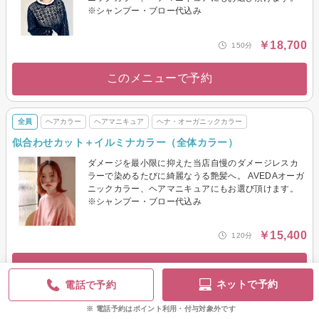
※シャンプー・ブロー代込み
￥18,700
150分
このメニューで予約
全員
ヘアカラー
ヘアマニキュア
ヘナ・オーガニックカラー
似合わせカット＋イルミナカラー（全体カラー）
ダメージを最小限に抑えた当店自慢のダメージレスカ
ラーで染めるたびに綺麗なうる艶髪へ。 AVEDAオーガ
ニックカラー、ヘアマニキュアにもお選び頂けます。
※シャンプー・ブロー代込み
￥15,400
120分
このメニューで予約
ネットで予約
電話で予約
電話予約はポイント利用・付与対象外です
全員
ヘアカット
ヘアカラー
トリートメント