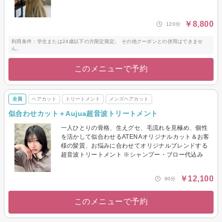
￥8,800
120分
利用条件：学生または24歳以下の方限定限定。 その他クーポンとの併用はできませ
ん。
このメニューで予約
全員
ヘアカット
トリートメント
メンズヘアカット
似合わせカット＋Aujua超音波トリートメント
一人ひとりの骨格、生えグセ、毛流れを見極め、個性
を活かして似合わせるATENAオリジナルカット＆お客
様の髪質、お悩みに合わせてオリジナルブレンドする
超音波トリートメント ※シャンプー・ブロー代込み
￥12,100
90分
このメニューで予約