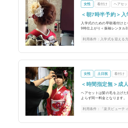
女性
着付け
ヘアセッ
＜朝7時半予約＞入
入学式のための早朝着付けと
9時仕上がり＜振袖レンタル3
利用条件：入学式を迎える
女性
土日祝
着付け
＜時間指定無＞成
ヘアセットは髪の毛を上げた
よらず同一料金となります。
利用条件：「楽天ビューテ