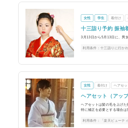
女性
学生
着付け
十三詣り予約 振袖
3月13日から5月13日に、
利用条件：十三詣りに行か
女性
着付け
ヘアセッ
ヘアセット（アッ
ヘアセットは髪の毛を上げた
特に補正を必要とする場合は
利用条件：「楽天ビューテ