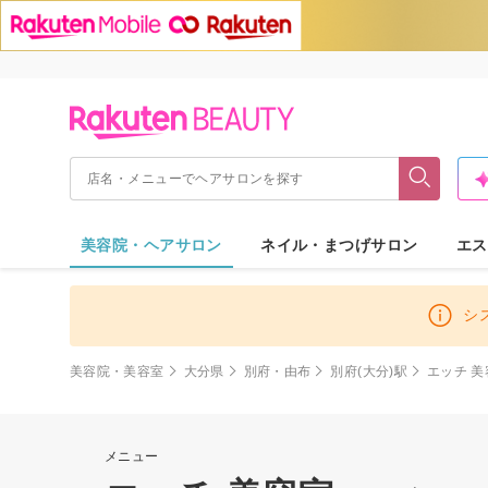
美容院・ヘアサロン
ネイル・まつげサロン
エス
シ
美容院・美容室
大分県
別府・由布
別府(大分)駅
エッチ 美
メニュー