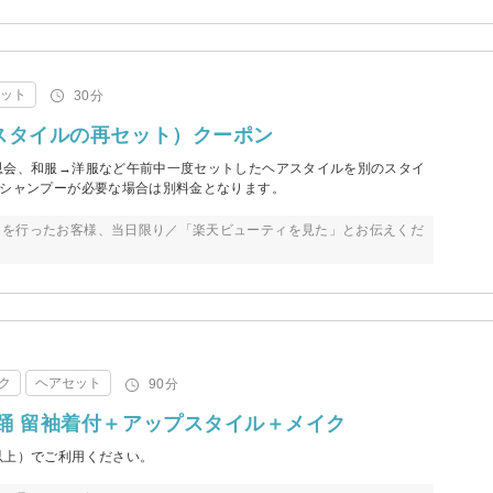
セット
30分
スタイルの再セット）クーポン
恩会、和服→洋服など午前中一度セットしたヘアスタイルを別のスタイ
 シャンプーが必要な場合は別料金となります。
トを行ったお客様、当日限り／「楽天ビューティを見た」とお伝えくだ
ク
ヘアセット
90分
踊 留袖着付＋アップスタイル＋メイク
以上）でご利用ください。