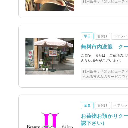
利用条件：「楽天ビューテ
平日
着付け
ヘアメイ
無料市内送迎 ク
ご自宅 または ご宿泊のホ
きない場合がございます。
利用条件：「楽天ビューテ
られる方のみのサービスで
全員
着付け
ヘアセッ
お荷物お預かりクー
認下さい）