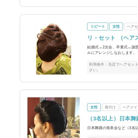
リピート
女性
ヘア
リ・セット （ヘア
結婚式→2次会、卒業式→謝
ルにアレンジしなおします。
利用条件：当店でヘアセッ
さい。
女性
着付け
ヘアメイ
（3名以上）日本舞
日本舞踊の発表会など（3名