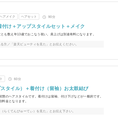
ヘアメイク
ヘアセット
90分
着付け＋アップスタイルセット＋メイク
男女とも数え年13歳でおこなう祝い。肩上げは別途有料になります。
れる方／「楽天ビューティを見た」とお伝えください。
ト
60分
プスタイル）＋着付け（留袖）お太鼓結び
状態のヘアスタイルです。着付けは留袖、付け下げなどが一般的です。
別料金となります。
ィ（らくてんびゅーてぃ）を見た」とお伝え下さい。