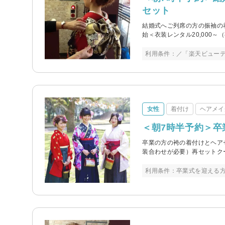
セット
結婚式へご列席の方の振袖の
始＜衣装レンタル20,000
利用条件：／「楽天ビュー
女性
着付け
ヘアメイ
＜朝7時半予約＞卒
卒業の方の袴の着付けとヘアセ
装合わせが必要）再セットク
利用条件：卒業式を迎える