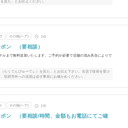
ィを見た」とお伝えください。
ク
その他(ヘア)
1分
ーポン （要相談）
テルまで無料送迎いたします。ご予約が必要で店舗の混み具合によりで
ィ（らくてんびゅーてぃ）を見た」とお伝え下さい。当店で技術を受け
す。別府市外への送迎は必ず事前にお確かめください。
ト
その他(ヘア)
1分
ポン （要相談/時間、金額もお電話にてご確