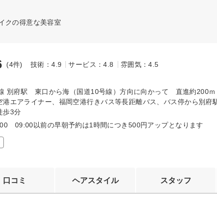
イクの得意な美容室
6
(4件)
技術：4.9
サービス：4.8
雰囲気：4.5
～
線 別府駅 東口から海（国道10号線）方向に向かって 直進約200ｍ
空港エアライナー、福岡空港行きバス等長距離バス、バス停から別府
徒歩3分
17:00 09:00以前の早朝予約は1時間につき500円アップとなります
口コミ
ヘアスタイル
スタッフ