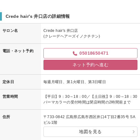
嬉しい口コミありがとうございます。
また次回も満足していただけるように日々努力してまいります。
またのご来店をお待ちしています。
Crede hair's 井口店の詳細情報
サロン名
Crede hair's 井口店
(クレーデヘアーズイノクチテン)
電話・ネット予約
05018650471
ネット予約へ進む
定休日
毎週月曜日、第1火曜日、第3日曜日
営業時間
【平日】9：30～18：00／【土日祝】9：00～18：30
パーマカラーの受付時間は閉店時間の2時間前まで
住所
〒733-0842 広島県広島市西区井口4丁目2番35号 SA
ビル1階
地図を見る