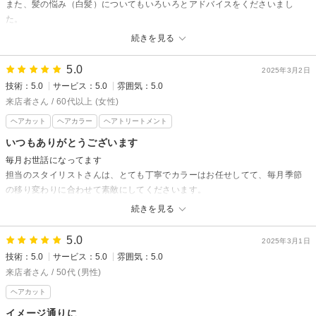
また、髪の悩み（白髪）についてもいろいろとアドバイスをくださいまし
た。
次回はカラーリングもしようと思うのでよろしくお願いします!
続きを見る
Crede hair's 井口店からの返信
5.0
2025年3月2日
うんちゃん様
技術：5.0
サービス：5.0
雰囲気：5.0
いつもご来店いただきありがとうございます。
来店者さん / 60代以上 (女性)
次回はぜひカラーも試してみてくださいね！
ヘアカット
ヘアカラー
ヘアトリートメント
カラーで白髪の悩みも改善されますが雰囲気も変わることで
気分も上がると思いますのでぜひ挑戦してみてくださいね！
いつもありがとうございます
またのご来店をお待ちしています。
毎月お世話になってます
担当のスタイリストさんは、とても丁寧でカラーはお任せしてて、毎月季節
の移り変わりに合わせて素敵にしてくださいます。
シャンプーは担当のスタイリストさんとは別の方がしてくださるのですが、
続きを見る
今回はオーダーしたメニューがわかるように１つ１つの工程を丁寧に説明し
てくれました。無言でシャンプーをされると本当にオーダーしたメニューを
5.0
2025年3月1日
してもらえてるか不安になりますが、今回は安心感がもてとても心地よかっ
技術：5.0
サービス：5.0
雰囲気：5.0
たです。
来店者さん / 50代 (男性)
ヘアカット
Crede hair's 井口店からの返信
来店者様
イメージ通りに