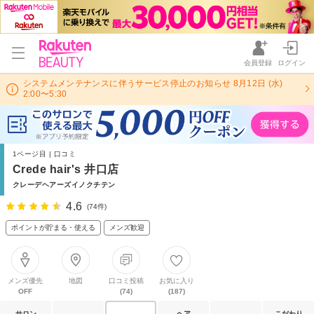
会員登録
ログイン
システムメンテナンスに伴うサービス停止のお知らせ 8月12日 (水)
2:00〜5:30
1ページ目 | 口コミ
Crede hair's 井口店
クレーデヘアーズイノクチテン
4.6
(74件)
ポイントが貯まる・使える
メンズ歓迎
メンズ優先
地図
口コミ投稿
お気に入り
OFF
(74)
(187)
サロン
ヘア
こだわり