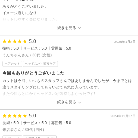
ありがとうございました。
先日はご来店いただきありがとうございます！
イメージ通りになり
「担当のスタイリストさんは、とても丁寧でカラーはお任せしてて、毎月
セットしやすく楽になりました。
季節の移り変わりに合わせて素敵にしてくださいます。」と嬉しい口コミ
をいただき大変嬉しく思います。
続きを見る
Crede hair's 井口店からの返信
また今回はシャンプーについてもお褒めのお言葉ありがとうございます。
シャンプー中は心地よく過ごしていただけるようにできるかぎり会話は
来店者様
5.0
2025年1月2日
控えさせていただいていますが施術内容については安心感があると思いま
技術：5.0
サービス：5.0
雰囲気：5.0
先日はご来店いただきありがとうございます。
すので
今回はカットでのご予約でしたがイメージ通りになり
うんちゃんさん / 30代 (女性)
スタッフで共有させて頂き次回も喜んでいただけるように
セットがしやすくなったとお声をいただき安心しました。
ヘアカット
ヘッドスパ・頭皮ケア
努めて参ります。
また次回も喜んでいただけるように日々勉強をして
またのご来店お待ちしています。
今回もありがとうございました
お出迎えできるように準備をしておきます。
カットは今回、いつものスタッフさんではありませんでしたが、今までとは
またのご来店をお待ちしています。
違うスタイリングにしてもらいとても気に入っています。
また今回もとにかくヘッドスパが気持ちよかったです!
ありがとうございました。
続きを見る
Crede hair's 井口店からの返信
5.0
2024年11月27日
うんちゃん様
技術：5.0
サービス：5.0
雰囲気：5.0
先日はご来店いただきありがとうございました！
来店者さん / 30代 (男性)
今回はスタイリストが違いましたが喜んでいただけて良かったです。