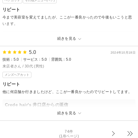
ヘアカット
その他メニュー(ヘア)
ヘッドスパもお褒めのお言葉をいただけて嬉しく思います。
ヘッドスパはスパニストをおいての本格的なスパになっていますので
リピート
またヘッドスパもやってみてくださいね。
今まで美容室を変えてましたが、ここが一番良かったので今後もいこうと思
またのご来店をお待ちしています。
います。
Crede hair's 井口店からの返信
続きを見る
来店者様
先日はご来店いただきありがとうございました！
5.0
2024年10月18日
今回「今まで美容室を変えてましたが、ここが一番良かったので今後もい
技術：5.0
サービス：5.0
雰囲気：5.0
こうと思います」と大変嬉しいお言葉をいただき嬉しく思います。
来店者さん / 30代 (男性)
また次回ご来店の際にも同じように思っていただけるように今まで以上に
メンズヘアカット
変化して努力してまいります。
またのご来店をお待ちしています。
リピート
他に何店舗か行きましたけど、ここが一番良かったのでリピートしてます。
Crede hair's 井口店からの返信
来店者様
続きを見る
先日はご来店いただきありがとございました。
「他に何店舗か行きましたけど、ここが一番良かったのでリピートしてま
す。」と
74件
(1/8ページ)