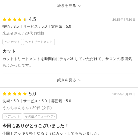
今回もかわいい髪型にして頂きとても満足です
続きを見る
N360°カットはお手入れの楽さはもちろんですが
ありがとうございました
スタイルも長続きしますのでぜひ楽しんでくださいね！
4.5
2025年4月20日
Crede hair's 井口店からの返信
またのご来店をお待ちしています！
技術：3.5
サービス：5.0
雰囲気：5.0
うさぎ大好き様
来店者さん / 20代 (女性)
先日はN360°カットでのご来店ありがとうございます。
ヘアカット
ヘアトリートメント
「今回もかわいい髪型にして頂きとても満足です」と
カット
お喜びの声をいただき大変嬉しく思います。
カットトリートメントを時間内にテキパキしていただけて、サロンの雰囲気
カットの切りかたが通常のカットと違う為見られる方が多いですが
もよかったです。
お手入れもしやすくなっていますので毎日のスタイリングを
楽しんでくださいね！
Crede hair's 井口店からの返信
またのご来店をお待ちしています。
続きを見る
来店者様
5.0
先日はご来店いただきありがとうございます！
2025年3月13日
技術：5.0
サービス：5.0
雰囲気：5.0
今回はサロンの雰囲気をお褒めいただき嬉しく思います。
サロン内では落ち着いて過ごしていただけるように
うんちゃんさん / 30代 (女性)
日々反省をいかしながら変えていっていますので
ヘアカット
その他メニュー(ヘア)
また次回ご来店の際にも心地よく過ごしていただけるように
今回もありがとうございました！
努めてまいります。
今回もスッキリ軽くなるようにカットしてもらいました。
またのご来店をお待ちています。