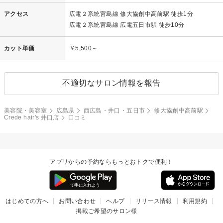
アクセス
広電２系統宮島線 修大協創中高前駅 徒歩1分
広電２系統宮島線 広電五日市駅 徒歩10分
カット単価
￥5,500～
不適切なサロン情報を報告
美容院・美容室
広島県
西広島・井口・五日市
修大協創中高前駅
Crede hair's 井口店
口コミ
アプリからの予約ならもっとおトクで便利！
はじめての方へ
お問い合わせ
ヘルプ
リリース情報
利用規約
掲載ご希望のサロン様