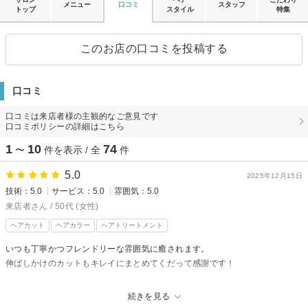
メニュー
口コミ
スタッフ
トップ
スタイル
特集
このお店の口コミを投稿する
口コミ
口コミは来店者様の主観的なご意見です
口コミポリシーの詳細はこちら
1
10
74
〜
件を表示 / 全
件
5.0
2025年12月15日
技術：5.0
サービス：5.0
雰囲気：5.0
来店者さん / 50代 (女性)
ヘアカット
ヘアカラー
ヘアトリートメント
いつも丁寧かつフレンドリーな雰囲気に癒されます。
伸ばしかけのカットもキレイにまとめてくだって感謝です！
Crede hair's 井口店からの返信
続きを見る