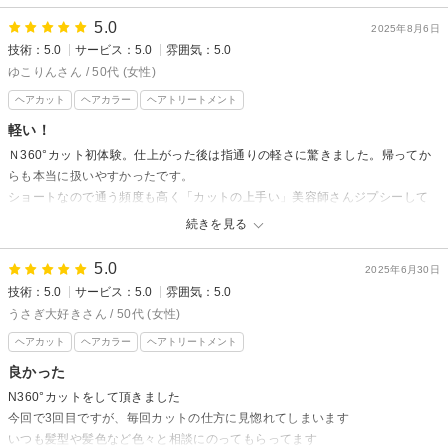
先日はご来店いただきありがとうございました！
5.0
この度は嬉しい口コミをありがとうございます。
2025年8月6日
技術：5.0
サービス：5.0
雰囲気：5.0
いつもご来店いただき、そして温かいお言葉をいただけて大変嬉しく思い
ゆこりんさん / 50代 (女性)
ます。
ヘアカット
ヘアカラー
ヘアトリートメント
伸ばしかけの時期はまとまりにくくなりがちですが、少しでも快適に過ご
軽い！
していただけるようカットさせていただきました。仕上がりにご満足いた
だけたようで安心しております。
Ｎ360°カット初体験。仕上がった後は指通りの軽さに驚きました。帰ってか
らも本当に扱いやすかったです。
これからもリラックスしてお過ごしいただける空間づくりと、お客様に合
ショートなので通う頻度も高く「カットの上手い」美容師さんジプシーして
ったスタイルのご提案を心がけてまいります。
ました。通いやすい自宅近くで見つけられて嬉しいです。
続きを見る
またお会いできるのを楽しみにしております。今後ともよろしくお願いい
初めてのお店でしたが、雰囲気も良くて安心して過ごさせて頂きました。
たします。
これからもよろしくお願いします！
5.0
2025年6月30日
技術：5.0
サービス：5.0
雰囲気：5.0
Crede hair's 井口店からの返信
うさぎ大好きさん / 50代 (女性)
ゆこりん様
ヘアカット
ヘアカラー
ヘアトリートメント
先日はご来店いただきありがとございました！
良かった
「Ｎ360°カット初体験。仕上がった後は指通りの軽さに驚きました。
N360°カットをして頂きました
帰ってからも本当に扱いやすかったです。」と嬉しい口コミをいただき
今回で3回目ですが、毎回カットの仕方に見惚れてしまいます
いつも髪型や髪色など色々と相談にのってもらってます
大変嬉しく思います。