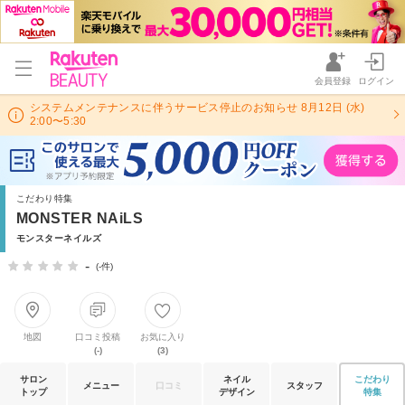
会員登録
ログイン
システムメンテナンスに伴うサービス停止のお知らせ 8月12日 (水)
2:00〜5:30
こだわり特集
MONSTER NAiLS
モンスターネイルズ
-
(-件)
地図
口コミ投稿
お気に入り
(-)
(3)
サロン
ネイル
こだわり
メニュー
口コミ
スタッフ
トップ
デザイン
特集