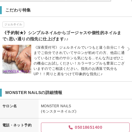
こだわり特集
ジェルネイル
《予約制★》シンプルネイルからゴージャスや個性的ネイルま
で♪思い通りの指先に仕上げます♪♪
《深夜受付可》ジェルネイルでいつもと違う自分に！今
までご自分でされていてサロンが初めての方、他店に通
っているけど他のサロンも気になる...そんな方はぜひこ
の機会にお試しください！カラーサンプルも豊富にござ
いますのでご相談ください。指先のお洒落で気分も
UP！！周りと差をつけて印象的な指先に♪
MONSTER NAiLSの詳細情報
サロン名
MONSTER NAiLS
(モンスターネイルズ)
電話・ネット予約
05018651400