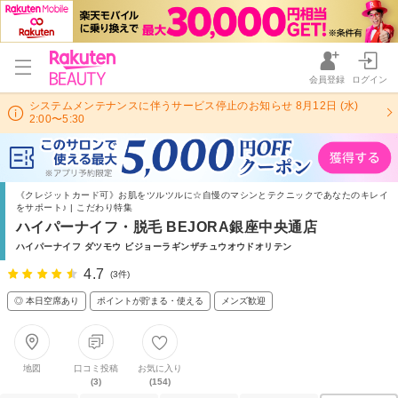
会員登録
ログイン
システムメンテナンスに伴うサービス停止のお知らせ 8月12日 (水)
2:00〜5:30
《クレジットカード可》お肌をツルツルに☆自慢のマシンとテクニックであなたのキレイ
をサポート♪ | こだわり特集
ハイパーナイフ・脱毛 BEJORA銀座中央通店
ハイパーナイフ ダツモウ ビジョーラギンザチュウオウドオリテン
4.7
(3件)
◎ 本日空席あり
ポイントが貯まる・使える
メンズ歓迎
地図
口コミ投稿
お気に入り
(3)
(154)