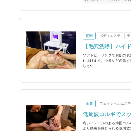
初回
ボディエステ
美
【毛穴洗浄】ハイド
ソフトピーリングでお肌の表
仕上げます。小鼻などの黒ず
しさい
全員
フェイシャルエス
低周波コルギでス
痛いイメージのある韓国コル
より効果を感じられる低周波