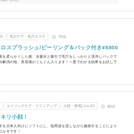
白
毛穴ケア・毛穴エステ
70分
ロスプラッシュ/ピーリング＆パック付き¥8800
面を柔らかくした後、水素水と吸引で毛穴をしっかりと洗浄しパックで
み解消の他、美容液がぐんぐん入ります！一度でわかる効果をお試し下
テ
エイジングケア・リフトアップ
小顔・骨気(コルギ)
80分
ッキリ小顔！
ギを日本人向けにソフトにし、低周波を流しながら施術することにより
コルギです！