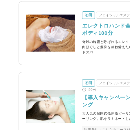
初回
フェイシャルエス
エレクトロハンド
ボディ100分
奇跡の施術と呼ばれるエレク
肉ほぐしと痩身を兼ね備えた
ドスパ
初回
フェイシャルエス
50分
【導入キャンペー
ング
大人気の韓国式低刺激ピーリ
ーリング。肌をラミネートし
利用条件：こちらのコース