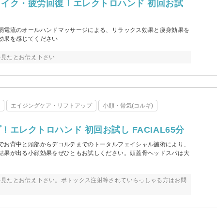
イク・疲労回復！エレクトロハンド 初回お試
弱電流のオールハンドマッサージによる、リラックス効果と痩身効果を
効果を感じてください
を見たとお伝え下さい
テ
エイジングケア・リフトアップ
小顔・骨気(コルギ)
エレクトロハンド 初回お試し FACIAL65分
でお背中と頭部からデコルテまでのトータルフェイシャル施術により、
結果が出る小顔効果をぜひともお試しください。頭蓋骨ヘッドスパは大
を見たとお伝え下さい。ボトックス注射等されていらっしゃる方はお問