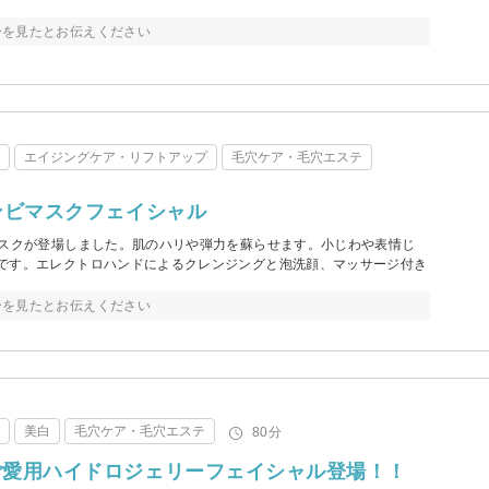
ーを見たとお伝えください
テ
エイジングケア・リフトアップ
毛穴ケア・毛穴エステ
ンビマスクフェイシャル
マスクが登場しました。肌のハリや弾力を蘇らせます。小じわや表情じ
です。エレクトロハンドによるクレンジングと泡洗顔、マッサージ付き
ーを見たとお伝えください
テ
美白
毛穴ケア・毛穴エステ
80分
ご愛用ハイドロジェリーフェイシャル登場！！