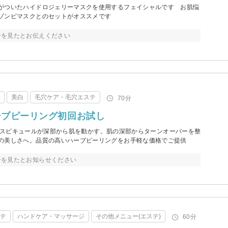
がついたハイドロジェリーマスクを使用するフェイシャルです お肌悩
ゾンビマスクとのセットがオススメです
ーを見たとお伝えください
テ
美白
毛穴ケア・毛穴エステ
70分
ーブピーリング初回お試し
0%テラスピキュールが深部から肌を動かす。肌の深部からターンオーバーを整
の美しさへ。品質の高いハーブピーリングをお手軽な価格でご提供
ーを見たとお知らせください
ステ
ハンドケア・マッサージ
その他メニュー(エステ)
60分