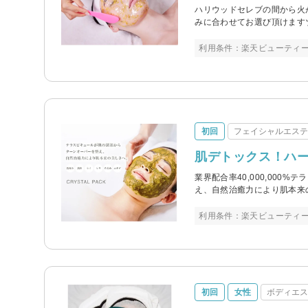
ハリウッドセレブの間から火
みに合わせてお選び頂けます
利用条件：楽天ビューティ
初回
フェイシャルエス
肌デトックス！ハ
業界配合率40,000,00
え、自然治癒力により肌本来
利用条件：楽天ビューティ
初回
女性
ボディエ