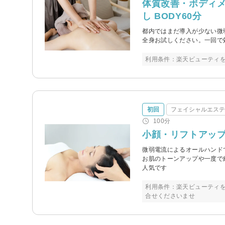
体質改善・ボディメ
し BODY60分
都内ではまだ導入が少ない微
全身お試しください。一回で
利用条件：楽天ビューティ
初回
フェイシャルエス
100分
小顔・リフトアップ！
微弱電流によるオールハンド
お肌のトーンアップや一度で
人気です
利用条件：楽天ビューティ
合せくださいませ