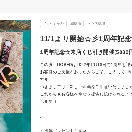
フェイシャル
顔脱毛
メンズ脱毛
11/1より開始☆彡1周年記
1周年記念☆来店くじ引き開催(5000
この度、ROBEDは2022年11月6日で1周年を
お客様のご支援があったからこそ、こうして1
す🍀
つきましては、新しい企画をご用意いたしました
これからもお客様へ幸せを提供し続けられるよ
します🙇‍♀️
.
.
.
１周年プレゼント企画🌿