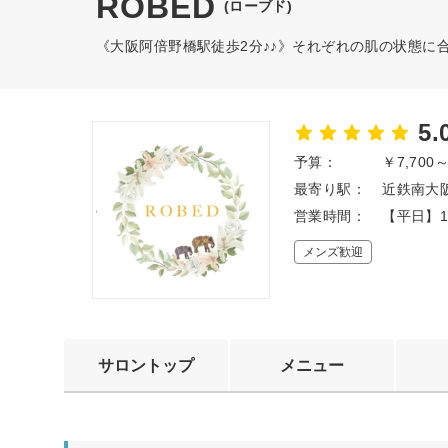
ROBED
(ローブド)
《大阪阿倍野橋駅徒歩2分♪♪》それぞれの肌の状態に
5.
予算：
￥7,700
最寄り駅：
近鉄南大阪
営業時間：
【平日】1
メンズ歓迎
サロントップ
メニュー