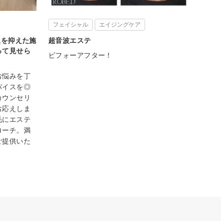
フェイシャル
エイジングケア
担を抑えた施
超音波エステ
って見せら
ビフォーアフター！
お悩みを丁
バイスを◎
カウンセリ
お応えしま
毛にエステ
ローチ。満
ご提供いた