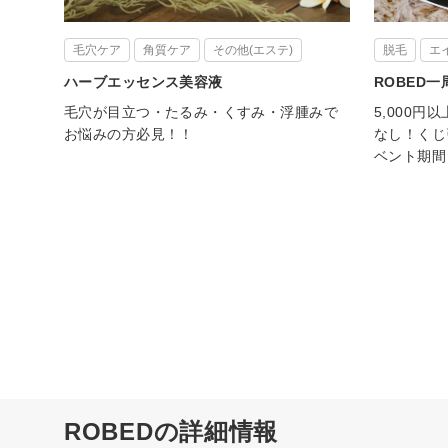
毛穴ケア
角質ケア
その他(エステ)
脱毛
エ
ハーブエッセンス美容液
ROBED
毛穴が目立つ・たるみ・くすみ・浮腫みで
5,000
お悩みの方必見！！
なし！くじ
ベント期間 
ROBEDの詳細情報