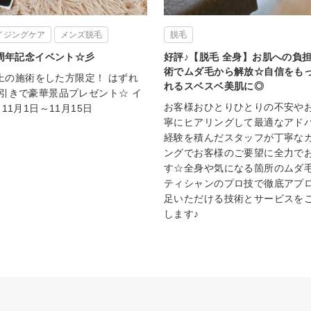
イジングケア
メンズ脱毛
脱毛
一周年記念イベント☆彡
好評♪【脱毛 全身】お肌への負
術でムダ毛から解放☆自信をも
円以上の施術をした方限定！ はずれ
れるスベスベ美肌に◎
引きで豪華景品プレゼント☆ イ
お客様おひとりひとりの不安や
11月1日～11月15日
寧にヒアリングして最適なアド
経験を積んだスタッフが丁寧な
ングでお客様のご要望に全力で
す☆全身や気になる箇所のムダ
ティシャンのプロ技で徹底アプ
足いただける技術とサービスを
します♪