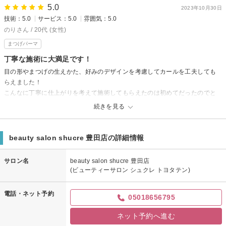
5.0
2023年10月30日
技術：5.0
サービス：5.0
雰囲気：5.0
のりさん / 20代 (女性)
まつげパーマ
丁寧な施術に大満足です！
目の形やまつげの生えかた、好みのデザインを考慮してカールを工夫しても
らえました！
こんなに丁寧に仕上がりを考えて施術してもらえたのは初めてだったのでと
ても嬉しかったです。
続きを見る
実際の仕上がりもとてもよかったです！
beauty salon shucre 豊田店の詳細情報
サロン名
beauty salon shucre 豊田店
(ビューティーサロン シュクレ トヨタテン)
電話・ネット予約
05018656795
ネット予約へ進む