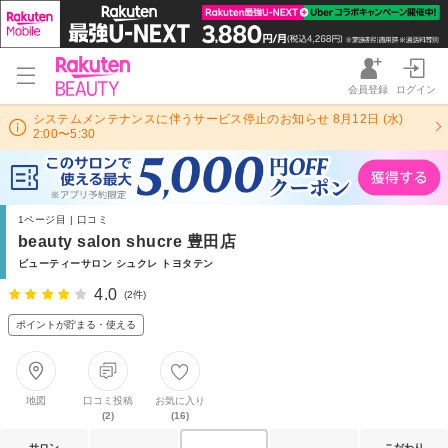
会員登録
ログイン
システムメンテナンスに伴うサービス停止のお知らせ 8月12日 (水)
2:00〜5:30
1ページ目 | 口コミ
beauty salon shucre 豊田店
ビューティーサロン シュクレ トヨタテン
4.0
(2件)
ポイントが貯まる・使える
地図
口コミ投稿
お気に入り
(2)
(16)
サロン
こだわり