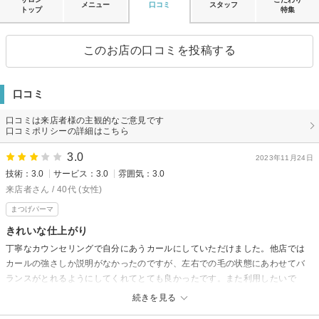
メニュー
口コミ
スタッフ
トップ
特集
このお店の口コミを投稿する
口コミ
口コミは来店者様の主観的なご意見です
口コミポリシーの詳細はこちら
3.0
2023年11月24日
技術：3.0
サービス：3.0
雰囲気：3.0
来店者さん / 40代 (女性)
まつげパーマ
きれいな仕上がり
丁寧なカウンセリングで自分にあうカールにしていただけました。他店では
カールの強さしか説明がなかったのですが、左右での毛の状態にあわせてバ
ランスがとれるようにしてくれてとても良かったです。また利用したいで
す。
続きを見る