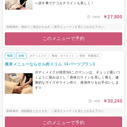
へ戻す事でデコルテラインも美しく！
￥27,800
180分
利用条件：初めてご来店される方 ／楽天ビューティを見たとお伝え下さい。
このメニューで予約
初回
女性
ボディエステ
痩身・ダイエット
骨格・骨盤矯正
痩身メニューならセル肉スリム《4パーツプラン》
ボディメイクが得意NAこのマシンは、ギュッと吸いつ
くように揉みほぐし！身体のラインを美しく整え、健
康的なサイズやライン作り、身体作りをお手伝いしま
す☆
￥30,240
45分
利用条件：初回限定となります。 ／楽天ビューティを見たとお伝え下さい。
このメニューで予約