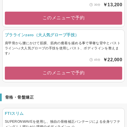
￥13,200
30分
このメニューで予約
ブララインzero（大人気グローブ手技）
肩甲骨から腰にかけて筋膜、筋肉の癒着を緩める事で華奢な背中とバスト
ラインへ♪大人気グローブの手技を使用しバスト、ボディラインを整えま
す♪
￥22,000
45分
このメニューで予約
骨格・骨盤矯正
FTIスリム
SUPERONWAVEを使用し、独自の骨格補正バンテージによる全身リフテ
ィング！！寝ながら理想のボディラインへ☆