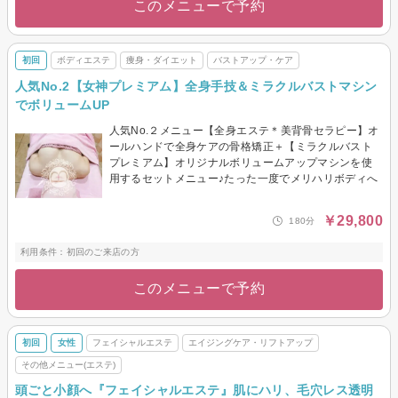
このメニューで予約
初回
ボディエステ
痩身・ダイエット
バストアップ・ケア
人気No.2【女神プレミアム】全身手技＆ミラクルバストマシン
でボリュームUP
人気No.２メニュー【全身エステ＊美背骨セラピー】オ
ールハンドで全身ケアの骨格矯正＋【ミラクルバスト
プレミアム】オリジナルボリュームアップマシンを使
用するセットメニュー♪たった一度でメリハリボディへ
￥29,800
180分
利用条件：初回のご来店の方
このメニューで予約
初回
女性
フェイシャルエステ
エイジングケア・リフトアップ
その他メニュー(エステ)
頭ごと小顔へ『フェイシャルエステ』肌にハリ、毛穴レス透明