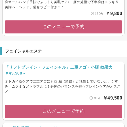
身オールハンド手技でふっくら美乳ケア♪一度の施術で下半身はスッキリ
美脚へ！ヘッド、腸セラピー付き＾＾
￥9,800
120分
このメニューで予約
フェイシャルエステ
「リフトブレイン・フェイシャル」二重アゴ・小顔 効果大
￥49,500～
オトガイ筋ケアで二重アゴにも◎ 脳（頭皮）が活性していないと、くす
み・ムクミなどトラブルに！身体のバランスを担うブレインケアがオスス
メ！
￥49,500
90分
このメニューで予約