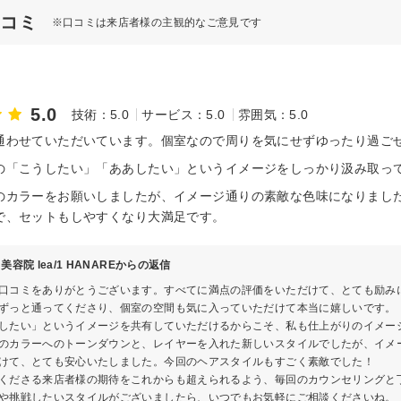
口コミ
※口コミは来店者様の主観的なご意見です
5.0
技術：5.0
サービス：5.0
雰囲気：5.0
通わせていただいています。個室なので周りを気にせずゆったり過ご
の「こうしたい」「ああしたい」というイメージをしっかり汲み取っ
のカラーをお願いしましたが、イメージ通りの素敵な色味になりまし
で、セットもしやすくなり大満足です。
美容院 lea/1 HANAREからの返信
口コミをありがとうございます。すべてに満点の評価をいただけて、とても励み
ずっと通ってくださり、個室の空間も気に入っていただけて本当に嬉しいです。
したい」というイメージを共有していただけるからこそ、私も仕上がりのイメー
のカラーへのトーンダウンと、レイヤーを入れた新しいスタイルでしたが、イメ
けて、とても安心いたしました。今回のヘアスタイルもすごく素敵でした！
くださる来店者様の期待をこれからも超えられるよう、毎回のカウンセリングと
や挑戦したいスタイルがございましたら、いつでもお気軽にご相談くださいね。