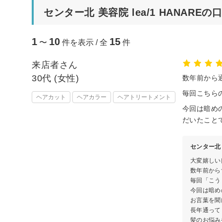
センター北 美容院 lea/1 HANAREの
1
10
15
〜
件を表示 / 全
件
来店者さん
30代 (女性)
数年前から
毎回こちら
ヘアカット
ヘアカラー
ヘアトリートメント
今回は暗め
だいたこと
センター北 
大変嬉しい
数年前から
毎回「こう
今回は暗め
お言葉を聞
長年通って
髪のお悩み