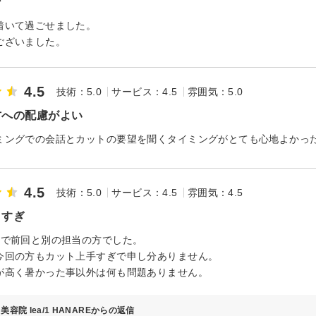
ン
着いて過ごせました。
ございました。
4.5
技術：5.0
サービス：4.5
雰囲気：5.0
方への配慮がよい
ミングでの会話とカットの要望を聞くタイミングがとても心地よかっ
4.5
技術：5.0
サービス：4.5
雰囲気：4.5
ますぎ
用で前回と別の担当の方でした。
今回の方もカット上手すぎで申し分ありません。
が高く暑かった事以外は何も問題ありません。
美容院 lea/1 HANAREからの返信