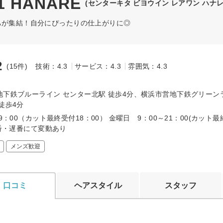
 HANARE
(センターキタ ビヨウイン レアワン ハナレ
ちが集結！自分にぴったりの仕上がりに◎
2
(15件)
技術：4.3
サービス：4.3
雰囲気：4.3
～
地下鉄ブルーライン センター北駅 徒歩4分、横浜市営地下鉄グリーン
徒歩4分
19：00（カット最終受付18：00） 金曜日 9：00～21：00(カット最
早番・遅番にて変動あり
メンズ歓迎
口コミ
ヘアスタイル
スタッフ