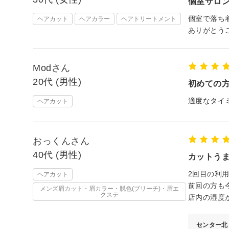
個室サロ
個室で落ち
ヘアカット
ヘアカラー
ヘアトリートメント
ありがとう
Modさん
20代 (男性)
初めての
適度なタイ
ヘアカット
おっくんさん
40代 (男性)
カットう
2回目の利
ヘアカット
前回の方も
メンズ眉カット・眉カラー・脱色(ブリーチ)・眉エ
クステ
店内の湿度
センター北 