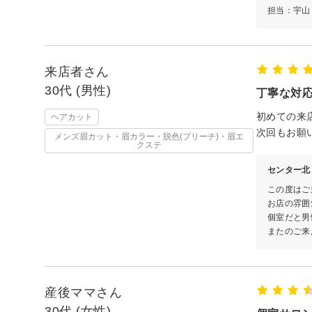
担当：宇山
来店者さん
30代 (男性)
丁寧な対
初めての来
ヘアカット
次回もお願
メンズ眉カット・眉カラー・脱色(ブリーチ)・眉エ
クステ
センター北 
この度はご
お店の雰囲
個室だと男
またのご来
産後ママさん
30代 (女性)