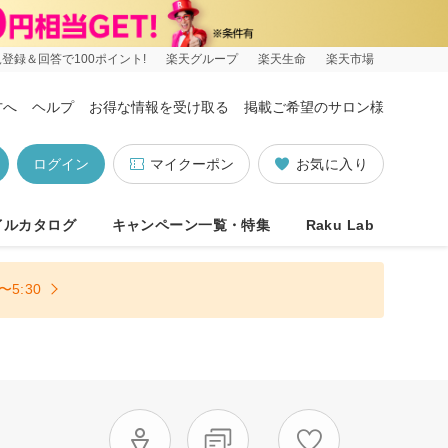
登録＆回答で100ポイント!
楽天グループ
楽天生命
楽天市場
方へ
ヘルプ
お得な情報を受け取る
掲載ご希望のサロン様
ログイン
マイクーポン
お気に入り
イルカタログ
キャンペーン一覧・特集
Raku Lab
5:30