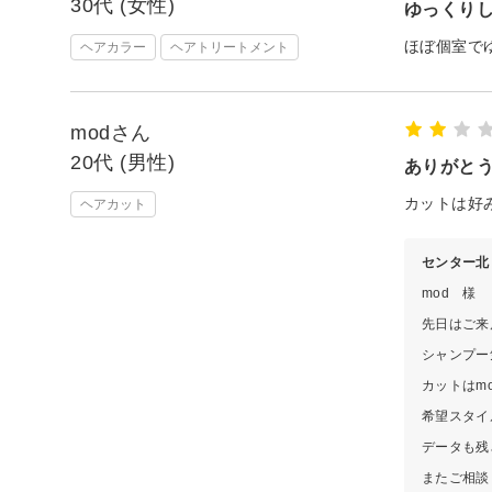
30代 (女性)
ゆっくり
ほぼ個室で
ヘアカラー
ヘアトリートメント
modさん
20代 (男性)
ありがと
カットは好
ヘアカット
センター北 
mod 様
先日はご来
シャンプー
カットはm
希望スタイ
データも残
またご相談