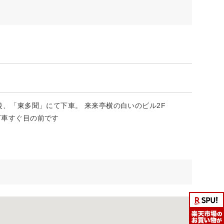
後、「東多聞」にて下車。 来来亭横の白いのビル2F
下車すぐ目の前です