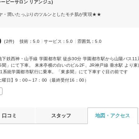
シーピーサロン リアンジュ)
ツヤ・潤いたっぷりのツルンとしたモチ肌が実現★★
0
(2件)
技術：5.0
サービス：5.0
雰囲気：5.0
～
地下鉄西神・山手線 学園都市駅 徒歩30分 学園都市駅から山陽バス1
多聞」にて下車。 来来亭横の白いのビル2F、JR神戸線 垂水駅 より
11系統学園都市駅行に乗車。「東多聞」にて下車すぐ目の前です
曜日】9：00～17：00（最終受付16：00）
口コミ
スタッフ
地図・アクセス