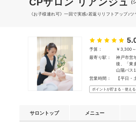
CPサロン リアンジュ
(
《お子様連れ可》一回で実感♪若返りリフトアップ♪
5.
予算：
￥3,300
最寄り駅：
神戸市営
後、「東
山陽バス
営業時間：
【平日・土
ポイントが貯まる・使える
サロントップ
メニュー