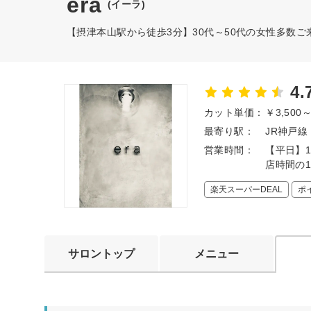
era
(イーラ)
【摂津本山駅から徒歩3分】30代～50代の女性多数
4.
カット単価：
￥3,500
最寄り駅：
JR神戸線
営業時間：
【平日】1
店時間の
楽天スーパーDEAL
ポ
サロントップ
メニュー