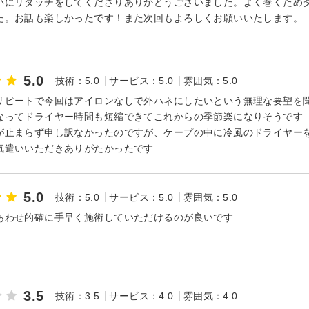
いにリタッチをしてくださりありがとうございました。よく巻くため
た。お話も楽しかったです！また次回もよろしくお願いいたします。
5.0
技術：5.0
サービス：5.0
雰囲気：5.0
リピートで今回はアイロンなしで外ハネにしたいという無理な要望を
なってドライヤー時間も短縮できてこれからの季節楽になりそうです
が止まらず申し訳なかったのですが、ケープの中に冷風のドライヤー
気遣いいただきありがたかったです
5.0
技術：5.0
サービス：5.0
雰囲気：5.0
あわせ的確に手早く施術していただけるのが良いです
3.5
技術：3.5
サービス：4.0
雰囲気：4.0