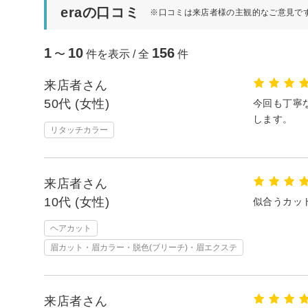
eraの口コミ
※口コミは来店者様の主観的なご意見で
1
10
156
〜
件を表示 / 全
件
来店者さん
50代 (女性)
今回も丁寧
します。
リタッチカラー
来店者さん
10代 (女性)
似合うカッ
ヘアカット
眉カット・眉カラー・脱色(ブリーチ)・眉エクステ
来店者さん