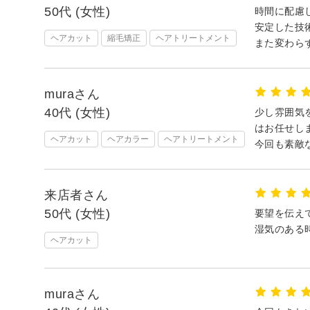
50代 (女性)
時間に配慮
安定した技
ヘアカット
縮毛矯正
ヘアトリートメント
また変わら
muraさん
40代 (女性)
少し雰囲気
はお任せし
ヘアカット
ヘアカラー
ヘアトリートメント
今回も素敵
来店者さん
50代 (女性)
要望を伝え
湿気のある
ヘアカット
muraさん