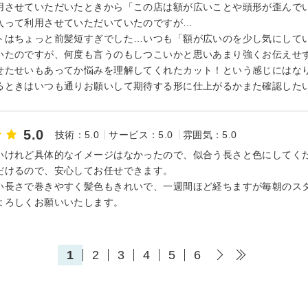
用させていただいたときから「この店は額が広いことや頭形が歪んで
入って利用させていただいていたのですが…
トはちょっと前髪短すぎでした…いつも「額が広いのを少し気にして
いたのですが、何度も言うのもしつこいかと思いあまり強くお伝えせ
せたせいもあってか悩みを理解してくれたカット！という感じにはな
るときはいつも通りお願いして期待する形に仕上がるかまた確認した
5.0
技術：5.0
サービス：5.0
雰囲気：5.0
いけれど具体的なイメージはなかったので、似合う長さと色にしてく
だけるので、安心してお任せできます。
い長さで巻きやすく髪色もきれいで、一週間ほど経ちますが毎朝のス
よろしくお願いいたします。
1
2
3
4
5
6