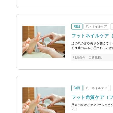
初回
爪・ネイルケア
フットネイルケア
足の爪の形や長さを整えてト
お怪我のあると思われる方は
利用条件：ご新規様♪
初回
爪・ネイルケア
フット角質ケア（
足裏のかかとケア♪ツルッと
す！