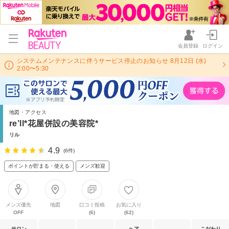
会員登録
ログイン
システムメンテナンスに伴うサービス停止のお知らせ 8月12日 (水)
2:00〜5:30
地図・アクセス
re’ll*花屋併設の美容院*
リル
4.9
(6件)
ポイントが貯まる・使える
メンズ歓迎
メンズ優先
地図
口コミ投稿
お気に入り
OFF
(6)
(62)
サロン
ヘア
こだわり