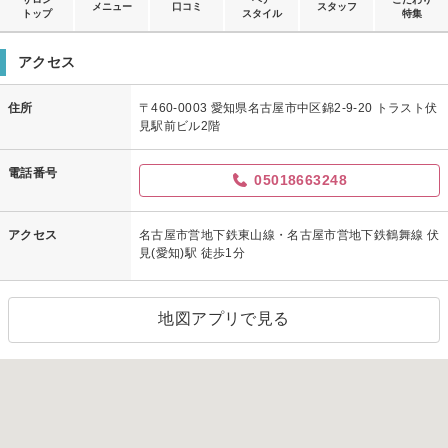
メニュー
口コミ
スタッフ
トップ
スタイル
特集
アクセス
住所
〒460-0003 愛知県名古屋市中区錦2-9-20 トラスト伏
見駅前ビル2階
電話番号
05018663248
アクセス
名古屋市営地下鉄東山線・名古屋市営地下鉄鶴舞線 伏
見(愛知)駅 徒歩1分
地図アプリで見る