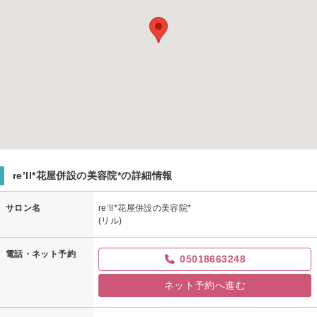
re’ll*花屋併設の美容院*の詳細情報
サロン名
re’ll*花屋併設の美容院*
(リル)
電話・ネット予約
05018663248
ネット予約へ進む