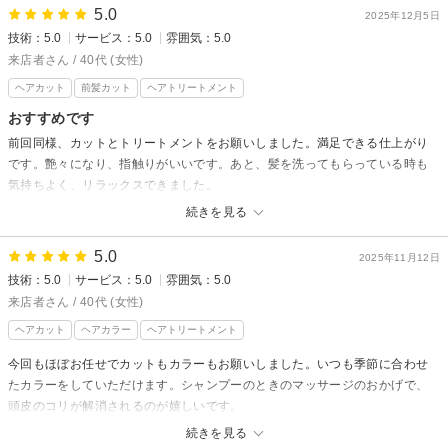
相星慎也
った気がします。今回の仕上がりが過去イチつやつやでびっくりするレベル
5.0
お忙しい中、嬉しいクチコミ頂き
2025年12月5日
でした。
有難うございます♪
技術：5.0
サービス：5.0
雰囲気：5.0
また来年もよろしくお願いいたします。
またのご来店心よりお待ちしております♪
来店者さん / 40代 (女性)
アイホシシュリ
ヘアカット
前髪カット
ヘアトリートメント
miniからの返信
来店者様
おすすめです
先日はご来店頂き有難う御座います♪
前回同様、カットとトリートメントをお願いしました。満足できる仕上がり
です。艶々になり、指触りがいいです。あと、髪を洗ってもらっている時も
今年最後の施術お任せ頂き有難う御座います◎
気持ちよく、リラックスできました。
仕上がり今回もとてもお似合いでした(^^)
お店はナチュラルな雰囲気でとても落ち着ける居心地のいい空間です。
来年も宜しくお願い致します♪
続きを見る
対応も丁寧でよかったです。私のように美容院が苦手な方にもおすすめの美
嬉しいクチコミ頂き有難う御座います！
容院です。
5.0
またのご来店心よりお待ちしております♪
2025年11月12日
技術：5.0
サービス：5.0
雰囲気：5.0
相星慎也
miniからの返信
来店者さん / 40代 (女性)
来店者様
ヘアカット
ヘアカラー
ヘアトリートメント
先日はご来店頂き有難う御座います♪
今回もほぼお任せでカットもカラーもお願いしました。いつも季節に合わせ
お店の雰囲気や仕上がりなど
たカラーをしていただけます。シャンプーのときのマッサージのおかげで、
気に入って頂き嬉しいです(^^)
頭皮のコリが解消されるのが嬉しいです。
完全個室のプライベート空間で周りを気にせず
今回初めて利用した、美容師さんお墨付きのシャンプーとトリートメントが
続きを見る
リラックスして頂けます◎
おまけのクーポンが、めちゃくちゃお得でした。