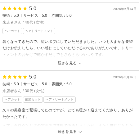
5.0
2026年5月14日
miniからの返信
技術：5.0
サービス：5.0
雰囲気：5.0
来店者様
来店者さん / 40代 (女性)
先日はご来店頂き有難う御座います♪
ヘアカット
ヘアトリートメント
夏にぴったりなショートスタイル
暑くなってきたので、短いボブにしていただきました。いつも大まかな要望
とてもお似合いでした◎
だけお伝えしたら、いい感じにしていただけるのでありがたいです。トリー
来店者様の髪質や骨格に合わせた施術で
トメントのおかげで乾かすだけでもさらさらつやつやです。
仕上がりとてもお似合いでした(^^)
続きを見る
次回のメンテナンスもお任せください！
miniからの返信
嬉しいクチコミ頂き有難う御座います♪
来店者様
5.0
2026年3月16日
相星慎也
先日はご来店頂き有難う御座います♪
技術：5.0
サービス：5.0
雰囲気：5.0
今回も来店者様の髪質や髪の状態に合わせて
来店者さん / 30代 (女性)
施術をさせて頂きました◎
ヘアカット
前髪カット
ヘアトリートメント
気に入って頂き嬉しいです(^^)
久々の美容室で緊張してたのですが、とても暖かく迎えてくださり、ありが
次回のメンテナンスもお任せください！
たかったです。
嬉しいクチコミ頂き有難う御座います♪
ヘアカタログとお店の雰囲気で新規で予約しましたが、またお世話になりた
相星慎也
続きを見る
いと思います。