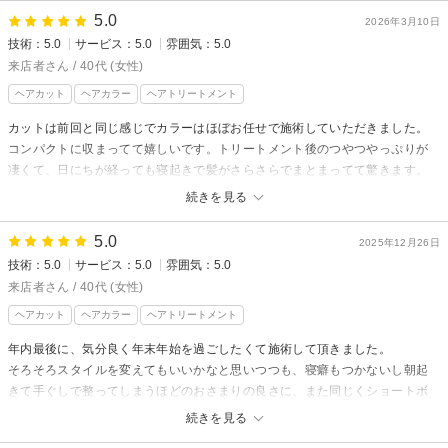
手触りもよくて大満足です。
5.0
2026年3月10日
ありがとうございました！
技術：5.0
サービス：5.0
雰囲気：5.0
来店者さん / 40代 (女性)
miniからの返信
来店者 様
ヘアカット
ヘアカラー
ヘアトリートメント
先日は初めてのご来店
カットは前回と同じ感じでカラーはほぼお任せで施術していただきました。
ありがとうございました♪
コンパクトに収まってて嬉しいです。トリートメント後のつやつやっぷりが
数多くある美容室の中から
凄くて、日にちが経っても寝起きで髪がさらさらでまとまってて驚きます。
選んでいただき
髪質改善ってこういうことかという感じです。
続きを見る
とても嬉しいです♪
miniからの返信
仕上がり、雰囲気
5.0
2025年12月26日
来店者様
気に入ってくださり嬉しいです＾＾
技術：5.0
サービス：5.0
雰囲気：5.0
先日はご来店頂き有難う御座います♪
広がりづらく扱いやすいよう
来店者さん / 40代 (女性)
今回もお任せ頂き嬉しいです！
整えさせていただきました＊
ヘアカット
ヘアカラー
ヘアトリートメント
来店者様の髪質や季節に合わせた
任せていただき
年内最後に、気分良く年末年始を過ごしたくて施術して頂きました。
カラーの色味で仕上げさせて頂きました◎
ありがとうございます＊
そろそろスタイルを変えてもいいかなと思いつつも、寝癖もつかないし朝起
気に入って頂きとても嬉しいです(^^)
bobもとってもステキでした＾＾
きて手ぐしで整ってしまうほどのおさまりの良さに、また同じくショートボ
嬉しいクチコミ頂き有難う御座います！
ブにして頂きました。
お伝えしたスタイリング方法も
続きを見る
次回も楽しみにお待ちしております♪
トリートメントを継続するようになってからつやつやが長持ちするようにな
是非試してみてください^_^♪