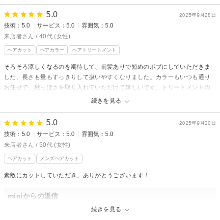
また、完全予約制になりますので
5.0
待ち時間もなくスムーズに施術をさせて頂きます◎
2025年9月28日
miniからの返信
技術：5.0
サービス：5.0
雰囲気：5.0
嬉しいクチコミ頂き有難う御座います！
来店者様
来店者さん / 40代 (女性)
またのご来店心よりお待ちしております♪
先日はご来店頂き有難う御座います♪
ヘアカット
ヘアカラー
ヘアトリートメント
相星慎也
定期的にメンテナンスをお任せ頂き
そろそろ涼しくなるのを期待して、前髪ありで短めのボブにしていただきま
頭皮や髪もとてもキレイで素敵です◎
した。長さも量もすっきりして扱いやすくなりました。カラーもいつも通り
ホームケアもしっかりして頂くと
お任せで、秋っぽさを取り入れていただけて嬉しいです。トリートメントの
冬の乾燥も気になりにくいので
おかげで髪もぷるぷるで夏のダメージも全く感じません。また次回もよろし
続きを見る
おすすめです(^^)
くお願いいたします。
嬉しいクチコミ頂き有難う御座います！
5.0
2025年9月20日
次回も楽しみにお待ちしております♪
miniからの返信
技術：5.0
サービス：5.0
雰囲気：5.0
来店者様
相星慎也
来店者さん / 50代 (女性)
先日はご来店頂き有難う御座います♪
ヘアカット
メンズヘアカット
来店者様の髪質や骨格、季節に合わせた
素敵にカットしていただき、ありがとうございます！
カラーの色味に仕上げさせて頂きました◎
気に入って頂きとても嬉しいです(^^)
miniからの返信
次回もお任せください！
来店者様
続きを見る
嬉しいクチコミ頂き有難う御座います！
先日はご来店頂き有難う御座います♪