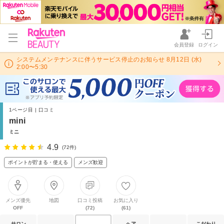
会員登録
ログイン
システムメンテナンスに伴うサービス停止のお知らせ 8月12日 (水)
2:00〜5:30
1ページ目 | 口コミ
mini
ミニ
4.9
(72件)
ポイントが貯まる・使える
メンズ歓迎
メンズ優先
地図
口コミ投稿
お気に入り
OFF
(72)
(61)
サロン
ヘア
こだわり