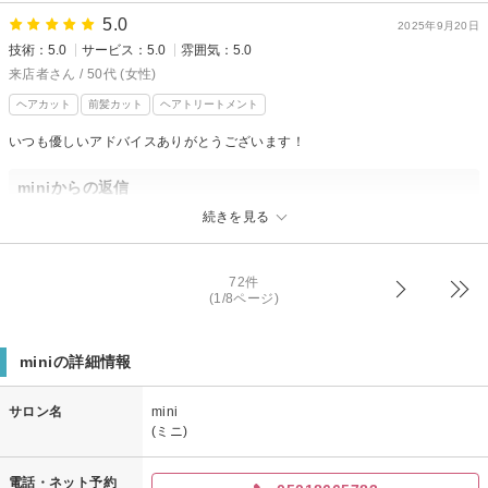
またのご来店心よりお待ちしております♪
5.0
来店者様の髪質や骨格に合わせて
2025年9月20日
相星慎也
技術：5.0
サービス：5.0
雰囲気：5.0
施術させて頂きました◎
気に入って頂き嬉しいです(^^)
来店者さん / 50代 (女性)
次回もお任せください！
ヘアカット
前髪カット
ヘアトリートメント
嬉しいクチコミ頂き有難う御座います♪
いつも優しいアドバイスありがとうございます！
相星慎也
miniからの返信
来店者様
続きを見る
先日はご来店頂き有難う御座います♪
今回もお任せ頂き嬉しいです！
72件
来店者様の髪質や骨格に合わせて
(1/8ページ)
施術させて頂きました◎
次回のメンテナンスもお任せください！
miniの詳細情報
嬉しいクチコミ頂き有難う御座います♪
相星慎也
サロン名
mini
(ミニ)
電話・ネット予約