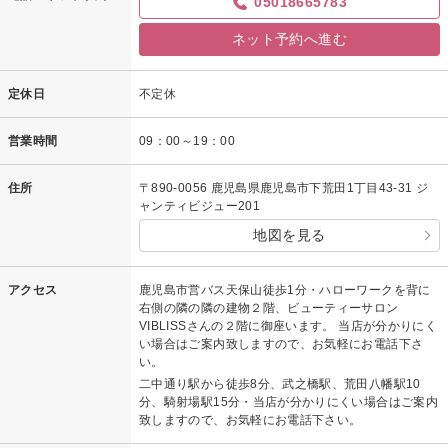
05018665783
ネット予約へ進む
定休日
不定休
営業時間
09：00～19：00
住所
〒890-0056 鹿児島県鹿児島市下荒田1丁目43-31 ジ
ャンティビジュー201
地図を見る
アクセス
鹿児島市営バス天保山徒歩1分・ハローワークを背に
右側の隣の隣の建物２階、ビューティーサロン
VIBLISSさんの２階に御座います。 当店が分かりにく
い場合はご案内致しますので、お気軽にお電話下さ
い。
二中通り駅から徒歩8分、武之橋駅、荒田八幡駅10
分、騎射場駅15分・当店が分かりにくい場合はご案内
致しますので、お気軽にお電話下さい。