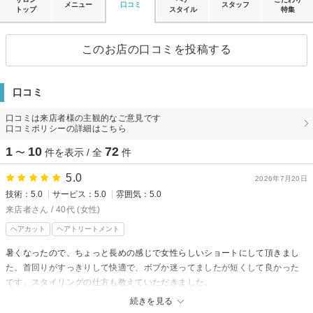
メニュー
口コミ
スタッフ
トップ
スタイル
特集
このお店の口コミを投稿する
口コミ
口コミは来店者様の主観的なご意見です
口コミポリシーの詳細はこちら
1
10
72
〜
件を表示 / 全
件
5.0
2026年7月20日
技術：5.0
サービス：5.0
雰囲気：5.0
来店者さん / 40代 (女性)
ヘアカット
ヘアトリートメント
暑くなったので、ちょっと長めの感じで女性らしいショートにして頂きまし
た。首回りがすっきりして快適で、ボブか迷ってましたが短くして良かった
です。スタイリングの仕方も教えていただきました。
いつも最初から最後まで丁寧な施術で、リラックスして過ごさせていただい
続きを見る
てます。また次回もよろしくお願いします。