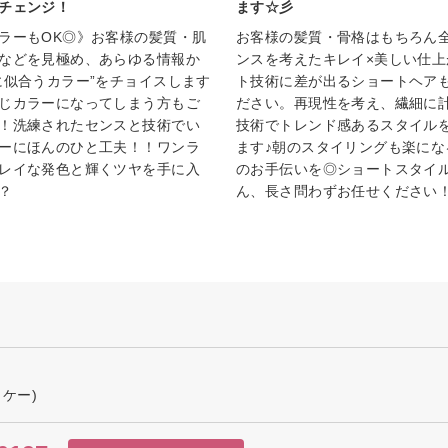
チェンジ！
ます☆彡
ラーもOK◎》お客様の髪質・肌
お客様の髪質・骨格はもちろん
などを見極め、あらゆる情報か
ンスを考えたキレイ×美しい仕上
に似合うカラー”をチョイスします
ト技術に差が出るショートヘア
じカラーになってしまう方もご
ださい。再現性を考え、繊細に
！洗練されたセンスと技術でい
技術でトレンド感あるスタイル
ーにほんのひと工夫！！ワンラ
ます♪朝のスタイリングも楽にな
レイな発色と輝くツヤを手に入
のお手伝いを◎ショートスタイ
？
ん、長さ問わずお任せください
 ケー)