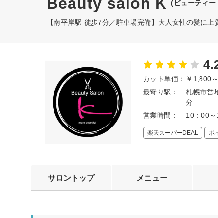
Beauty salon K
(ビューティー 
【南平岸駅 徒歩7分／駐車場完備】大人女性の髪に上
4.
カット単価：
￥1,800
最寄り駅：
札幌市営地
分
営業時間：
10：00
楽天スーパーDEAL
ポ
サロントップ
メニュー