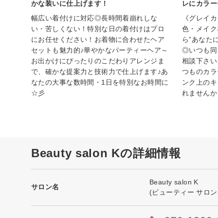
かな装いに仕上げます！
レにカラー
幅広い着付けに対応◎長時間着崩れしな
《グレイカ
い・苦しくない！特別な日の着付けはプロ
色・メイク
にお任せください！お着物に合わせたヘア
ら”あなた
セットも魅力的♪華やかなパーティーヘア～
◎いつも同
お出かけにぴったりのこだわりアレンジま
相談下さい
で、確かな提案力と技術力で仕上げます♪あ
つものカラ
なたの大事な数時間・1日を特別なお時間に
ンク上のキ
☆彡
れませんか
Beauty salon Kの詳細情報
Beauty salon K
サロン名
(ビューティー サロン