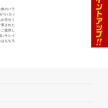
全体のバラ
がり♪カッ
もお任せく
計算された
をご提供し
る♪キレイ
ルはもちろ
！