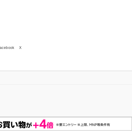
acebook
X