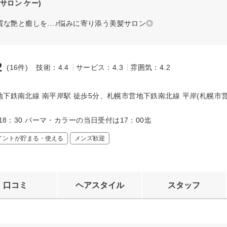
サロン ケー)
質な艶と癒しを…♪悩みに寄り添う美髪サロン◎
2
(16件)
技術：4.4
サービス：4.3
雰囲気：4.2
～
下鉄南北線 南平岸駅 徒歩5分、札幌市営地下鉄南北線 平岸(札幌市営
～18：30 パーマ・カラーの当日受付は17：00迄
イントが貯まる・使える
メンズ歓迎
口コミ
ヘアスタイル
スタッフ