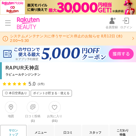
会員登録
ログイン
システムメンテナンスに伴うサービス停止のお知らせ 8月12日 (水)
2:00〜5:30
RAPUR天神店
ラピュールテンジンテン
5.0
(1件)
◎ 本日空席あり
ポイントが貯まる・使える
地図
口コミ投稿
お気に入り
(1)
(31)
サロン
こだわり
メニュー
口コミ
スタッフ
トップ
特集