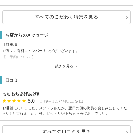
すべてのこだわり特集を見る
お店からのメッセージ
【駐車場】
※近くに有料コインパーキングがございます。
【ご予約について】
※当日のご予約・ネットで予約不可となっている時間のご予約は、お電話に
続きを見る
てお問合せ下さい。
口コミ
もちもちあげあげ❣️
5.0
カボチャさん / 60代以上 (女性)
お世話になりました。スタッフさんが、翌日の肌の状態を楽しみにしてくだ
さい‼️ と言れました。 朝、びっくり🫢もちもちあげあげでした。
すべての口コミを見る