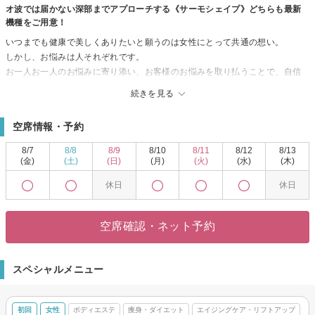
オ波では届かない深部までアプローチする《サーモシェイプ》どちらも最新
機種をご用意！
いつまでも健康で美しくありたいと願うのは女性にとって共通の想い。
しかし、お悩みは人それぞれです。
お一人お一人のお悩みに寄り添い、お客様のお悩みを取り払うことで、自信
を持ち、踏み出せなかった一歩を踏み出してほしい。
続きを見る
お客様の毎日が笑顔で溢れる日々になってほしい。
お客様にもっともっと人生を楽しんで、自分らしく輝き続けてほしい。
空席情報・予約
それが私たちの想いです。
そのためにRAPURでは、
8/7
8/8
8/9
8/10
8/11
8/12
8/13
お客様に『確かな結果』を提供できる
(金)
(土)
(日)
(月)
(火)
(水)
(木)
【信頼】と【実績】のあるメーカーの美容機器、化粧品だけを厳選して使っ
休日
休日
ています。
ハンドだけでは限界があります。
使うもので結果は大きく変わります。
空席確認・ネット予約
諦めてしまう前に是非一度、ご相談下さい。
私たちが自信をもっておすすめできる、本物のマシン・化粧品をご用意して
お待ちしております。
スペシャルメニュー
初回
女性
ボディエステ
痩身・ダイエット
エイジングケア・リフトアップ