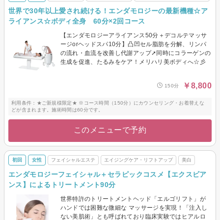
世界で30年以上愛され続ける！エンダモロジーの最新機種☆ア
ライアンス☆ボディ全身 60分×2回コース
【エンダモロジーアライアンス50分＋デコルテマッサ
ージorヘッドスパ10分】凸凹セル脂肪を分解、リンパ
の流れ・血流を改善し代謝アップ➚同時にコラーゲンの
生成を促進、たるみをケア！メリハリ美ボディへ☆彡
￥8,800
150分
利用条件：★ご新規様限定★ ※コース時間（150分）にカウンセリング・お着替えな
どが含まれます。施術時間は60分です。
このメニューで予約
初回
女性
フェイシャルエステ
エイジングケア・リフトアップ
美白
エンダモロジーフェイシャル＋セラピックコスメ【エクスビア
ンス】によるトリートメント90分
世界特許のトリートメントヘッド「エルゴリフト」が
ハンドでは困難な微細な マッサージを実現！「注⼊し
ない美肌術」とも呼ばれており臨床実験ではヒアルロ