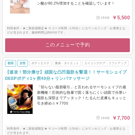
ン酸が80.2%増加することを確認しています！
￥5,500
150分
利用条件：★ご新規様限定★ ※コース時間（150分）にカウンセリング・お着替えな
どが含まれます。施術時間は約90分です。
このメニューで予約
初回
女性
ボディエステ
痩身・ダイエット
エイジングケア・リフトアップ
【速攻！部分痩せ】頑固な凸凹脂肪を撃退！！サーモシェイプ
DEEPボディ1ヶ所40分＋リンパマッサージ
「切らない脂肪吸引」と言われるサーモシェイプの最
新機種！圧倒的な熱量で固く落ちにくい頑固で分厚い
脂肪も深部までアッタック！たるんだ皮膚もキュッと
引き締め☆￥7700
￥7,700
150分
利用条件：★ご新規様限定★ ※コース時間（150分）にカウンセリング・お着替えな
どが含まれます。