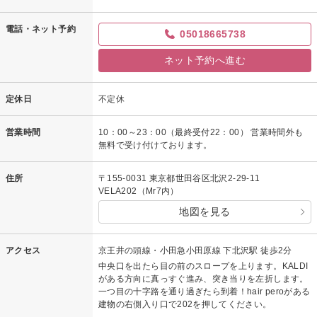
電話・ネット予約
05018665738
ネット予約へ進む
定休日
不定休
営業時間
10：00～23：00（最終受付22：00） 営業時間外も
無料で受け付けております。
住所
〒155-0031 東京都世田谷区北沢2-29-11
VELA202（Mr7内）
地図を見る
アクセス
京王井の頭線・小田急小田原線 下北沢駅 徒歩2分
中央口を出たら目の前のスロープを上ります。KALDI
がある方向に真っすぐ進み、突き当りを左折します。
一つ目の十字路を通り過ぎたら到着！hair peroがある
建物の右側入り口で202を押してください。