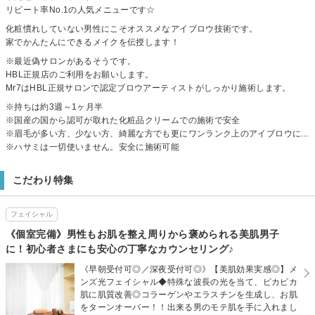
リピート率No.1の人気メニューです☆
化粧慣れしていない男性にこそオススメなアイブロウ技術です。
家でかんたんにできるメイクを伝授します！
※最近偽サロンがあるそうです。
HBL正規店のご利用をお願いします。
Mr7はHBL正規サロンで認定ブロウアーティストがしっかり施術します。
※持ちは約3週～1ヶ月半
※国産の国から認可が取れた化粧品クリームでの施術で安全
※眉毛が多い方、少ない方、綺麗な方でも更にワンランク上のアイブロウに...
※ハサミは一切使いません。安全に施術可能
こだわり特集
フェイシャル
《個室完備》男性もお肌を整え周りから褒められる美肌男子
に！初心者さまにも安心の丁寧なカウンセリング♪
《早朝受付可◎／深夜受付可◎》【美肌効果実感◎】メ
ンズ光フェイシャル◆特殊な波長の光を当て、ピカピカ
肌に肌質改善◎コラーゲンやエラスチンを生成し、お肌
をターンオーバー！！出来る男のモテ肌を手に入れまし