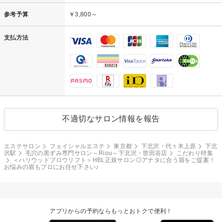
参考予算
￥3,800～
支払方法
不適切なサロン情報を報告
エステサロン
フェイシャルエステ
東京都
下北沢・代々木上原
下北
沢駅
毛穴の黒ずみ専門サロン～Riou～下北沢・世田谷店
こだわり特集
＜ハリウッドブロウリフト＞HBL正規サロン◎アナタに合う眉をご提案！
お悩みの眉もプロにお任せ下さい♪
アプリからの予約ならもっとおトクで便利！