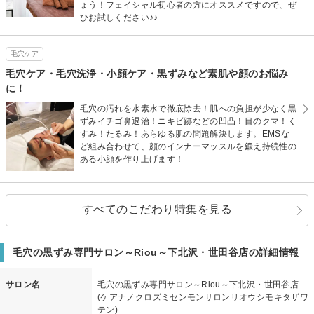
ょう！フェイシャル初心者の方にオススメですので、ぜ
ひお試しください♪♪
毛穴ケア
毛穴ケア・毛穴洗浄・小顔ケア・黒ずみなど素肌や顔のお悩み
に！
毛穴の汚れを水素水で徹底除去！肌への負担が少なく黒
ずみイチゴ鼻退治！ニキビ跡などの凹凸！目のクマ！く
すみ！たるみ！あらゆる肌の問題解決します。EMSな
ど組み合わせて、顔のインナーマッスルを鍛え持続性の
ある小顔を作り上げます！
すべてのこだわり特集を見る
毛穴の黒ずみ専門サロン～Riou～下北沢・世田谷店の詳細情報
サロン名
毛穴の黒ずみ専門サロン～Riou～下北沢・世田谷店
(ケアナノクロズミセンモンサロンリオウシモキタザワ
テン)