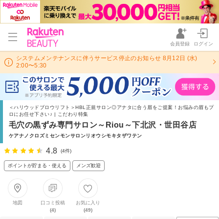
会員登録
ログイン
システムメンテナンスに伴うサービス停止のお知らせ 8月12日 (水)
2:00〜5:30
＜ハリウッドブロウリフト＞HBL正規サロン◎アナタに合う眉をご提案！お悩みの眉もプ
ロにお任せ下さい♪ | こだわり特集
毛穴の黒ずみ専門サロン～Riou～下北沢・世田谷店
ケアナノクロズミセンモンサロンリオウシモキタザワテン
4.8
(4件)
ポイントが貯まる・使える
メンズ歓迎
地図
口コミ投稿
お気に入り
(4)
(49)