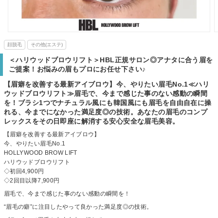
顔脱毛
その他(エステ)
＜ハリウッドブロウリフト＞HBL正規サロン◎アナタに合う眉を
ご提案！お悩みの眉もプロにお任せ下さい♪
【眉癖を改善する最新アイブロウ】今、やりたい眉毛No.1≪ハリ
ウッドブロウリフト≫眉毛で、今まで感じた事のない感動の瞬間
を！ブラシ1つでナチュラル風にも韓国風にも眉毛を自由自在に操
れる、今までになかった満足度◎の技術。あなたの眉毛のコンプ
レックスをその日即座に解消する安心安全な眉毛美容。
【眉癖を改善する最新アイブロウ】
今、やりたい眉毛No.1
HOLLYWOOD BROW LIFT
ハリウッドブロウリフト
◇初回4,900円
◇2回目以降7,900円
眉毛で、今まで感じた事のない感動の瞬間を！
“眉毛の癖”に注目したやって良かった満足度◎の技術。