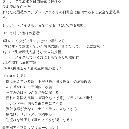
ブラシ1つで眉毛を自由自在に操れる
今までになかった
あなたの眉毛のコンプレックスをその日即座に解消する安心安全な眉毛美
容。
もうアートメイクもいらないかも!?なんて声も続出。
HBLで叶う"憧れの眉毛"
○朝のメイクがブラシひとつで即キマる
○横に生えて溜まっていた眉毛の癖が無くなって、一気に垢抜け
○まるで毛が増えたような最先端技術
○アートメイクしている方にももちろん相性抜群
○脱色眉毛も施術可能
○WAX脱毛込み！眉の立体感が違う！
《HBLの効果》
・横に生えている癖、下がり眉、困り眉などの眉癖改善
・左右差がHBLで圧倒的に改善
・毛並みのばらつきを均等に整える
・憧れの外国人風眉（眉頭立ち上げ等）ブラシ1本で叶う
・トレンド平行眉も自由自在にできる
・張付き感が少なく、ナチュラルに立ち上がる
・垢抜け、リフトアップ効果◎
・毛流れを矯正して朝のメイクが楽になる！
最先端アイブロウソリューション！