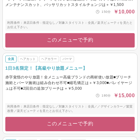
メンテナンスカット、バッサリカットスタイルチェンジは＋￥1,500
￥10,000
150分
利用条件：来店日条件：指定なし／対象スタイリスト：全員／楽天ビューティを見たと
お伝え下さい。
このメニューで予約
全員
ヘアカット
ヘアカラー
パーマ
1日3名限定！【高級やり放題メニュー】
赤字覚悟のやり放題！全メニュー高級ブランドの商材使い放題■ブリーチ
施術とパーマ施術は組み合わせ不可■縮毛矯正は＋￥3,000■バレイヤージ
ュは不可■2回目の追加ブリーチは＋￥5,000
￥15,000
180分
利用条件：来店日条件：指定なし／対象スタイリスト：全員／／デザインカラー／髪質
改善／楽天ビューティを見たとお伝え下さい。
このメニューで予約