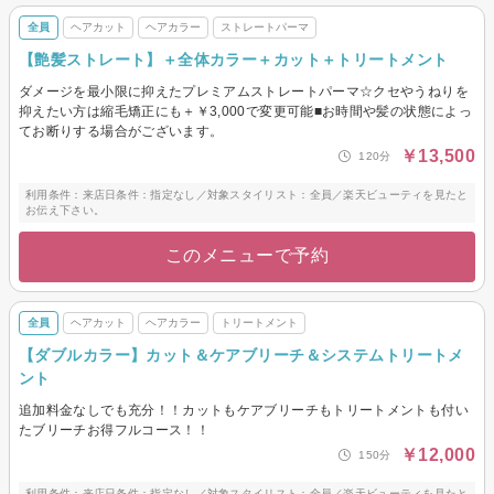
全員
ヘアカット
ヘアカラー
ストレートパーマ
【艶髪ストレート】＋全体カラー＋カット＋トリートメント
ダメージを最小限に抑えたプレミアムストレートパーマ☆クセやうねりを
抑えたい方は縮毛矯正にも＋￥3,000で変更可能■お時間や髪の状態によっ
てお断りする場合がございます。
￥13,500
120分
利用条件：来店日条件：指定なし／対象スタイリスト：全員／楽天ビューティを見たと
お伝え下さい。
このメニューで予約
全員
ヘアカット
ヘアカラー
トリートメント
【ダブルカラー】カット＆ケアブリーチ＆システムトリートメ
ント
追加料金なしでも充分！！カットもケアブリーチもトリートメントも付い
たブリーチお得フルコース！！
￥12,000
150分
利用条件：来店日条件：指定なし／対象スタイリスト：全員／楽天ビューティを見たと