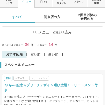
メニュー
口コミ
スタッフ
トップ
スタイル
特集
2回目以降の

すべて 
初来店の方 
来店の方 
メニューの絞り込み
ヘアカット
ヘアカラー
36
14
閉じる
件
件
スペシャルメニュー
メニュー
リタッチカラー
パーマ
おすすめ順
安い順
高い順
ストレートパーマ
トリートメント
スペシャルメニュー
ヘッドスパ・頭皮ケア
ヘアセット
その他(ヘア)
メンズヘアカット
初回
ヘアカラー
トリートメント
メンズヘアカラー
メンズパーマ
☆Open記念☆ブリーチデザイン選び放題！トリートメント付
き！
＆mirai自慢のブリーチデザインメニュー！インナーカラー、ハイライト、
全体ブリーチなど選び放題■当日、ケアブリーチ、オンカラー、カット追