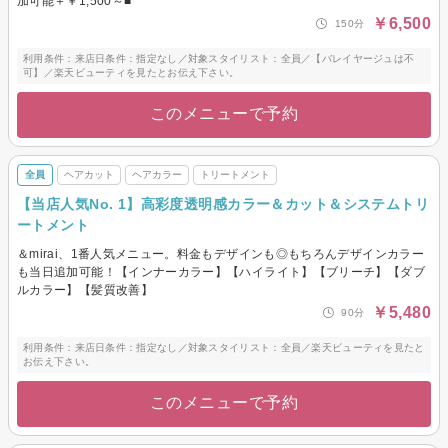
加可能＋￥1,500～■
￥6,500
150分
利用条件：来店日条件：指定なし／対象スタイリスト：全員／【バレイヤージュは不
可】／楽天ビューティを見たとお伝え下さい。
このメニューで予約
全員
ヘアカット
ヘアカラー
トリートメント
【当店人気No. 1】高彩度透明感カラー＆カット＆システムトリ
ートメント
＆mirai、1番人気メニュー。料金もデザインも◎もちろんデザインカラー
も当日追加可能！【インナーカラー】【ハイライト】【ブリーチ】【ダブ
ルカラー】【髪質改善】
￥5,480
90分
利用条件：来店日条件：指定なし／対象スタイリスト：全員／楽天ビューティを見たと
お伝え下さい。
このメニューで予約