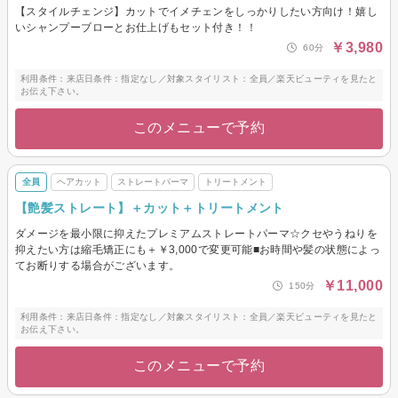
【スタイルチェンジ】カットでイメチェンをしっかりしたい方向け！嬉し
いシャンプーブローとお仕上げもセット付き！！
￥3,980
60分
利用条件：来店日条件：指定なし／対象スタイリスト：全員／楽天ビューティを見たと
お伝え下さい。
このメニューで予約
全員
ヘアカット
ストレートパーマ
トリートメント
【艶髪ストレート】＋カット＋トリートメント
ダメージを最小限に抑えたプレミアムストレートパーマ☆クセやうねりを
抑えたい方は縮毛矯正にも＋￥3,000で変更可能■お時間や髪の状態によっ
てお断りする場合がございます。
￥11,000
150分
利用条件：来店日条件：指定なし／対象スタイリスト：全員／楽天ビューティを見たと
お伝え下さい。
このメニューで予約