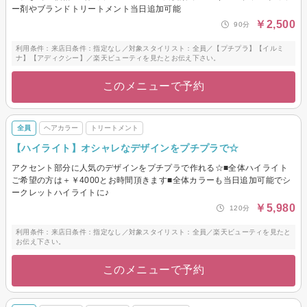
ー剤やブランドトリートメント当日追加可能
￥2,500
90分
利用条件：来店日条件：指定なし／対象スタイリスト：全員／【プチプラ】【イルミ
ナ】【アディクシー】／楽天ビューティを見たとお伝え下さい。
このメニューで予約
全員
ヘアカラー
トリートメント
【ハイライト】オシャレなデザインをプチプラで☆
アクセント部分に人気のデザインをプチプラで作れる☆■全体ハイライト
ご希望の方は＋￥4000とお時間頂きます■全体カラーも当日追加可能でシ
ークレットハイライトに♪
￥5,980
120分
利用条件：来店日条件：指定なし／対象スタイリスト：全員／楽天ビューティを見たと
お伝え下さい。
このメニューで予約