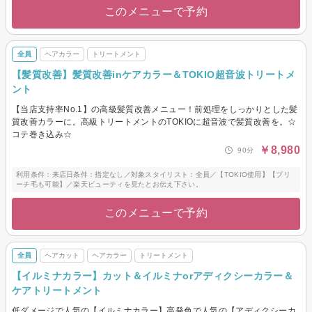
このメニューで予約
全員
ヘアカラー
トリートメント
【髪質改善】髪質改善inケアカラー＆TOKIO超音波トリートメ
ント
【当店支持率No.1】の高級髪質改善メニュー！前処理をしっかりとした髪
質改善カラーに。高級トリートメントのTOKIOに超音波で髪質改善を。☆
コテ巻き込み☆
￥8,980
90分
利用条件：来店日条件：指定なし／対象スタイリスト：全員／【TOKIO使用】【ブリ
ーチ毛も可能】／楽天ビューティを見たとお伝え下さい。
このメニューで予約
全員
ヘアカット
ヘアカラー
トリートメント
【イルミナカラー】カット＆イルミナorアディクシーカラー＆
ケアトリートメント
低ダメージで人気の【イルミナカラー】高発色で人気の【アディクシーカ