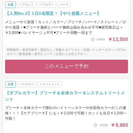
全員
ヘアカット
ヘアカラー
パーマ
【人気No.2】1日3名限定！【やり放題メニュー】
メニューやり放題！カット／カラー／ブリーチ／パーマ／ストレート／が
やり放題！■ブリーチ施術とパーマ施術は組み合わせ不可■縮毛矯正は＋
￥3,000■バレイヤージュ不可◾️ブリーチ回数一回まで
￥13,500
180分
利用条件：来店日条件：指定なし／対象スタイリスト：全員／インナーカラー／ダブル
カラー／髪質改善／楽天ビューティを見たとお伝え下さい。
このメニューで予約
全員
ヘアカラー
トリートメント
【ダブルカラー】ブリーチ＆全体カラー＆システムトリートメ
ント
ブリーチ＋全体カラーで憧れのハイトーンカラーや光彩色カラーがこの価
格！！！【ケアブリーチ】にも＋￥2,500で可能！カットも当日￥1,500～
可能！
￥9,980
150分