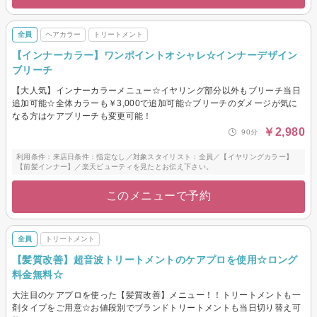
全員
ヘアカラー
トリートメント
【インナーカラー】ワンポイントオシャレ☆インナーデザイン
ブリーチ
【大人気】インナーカラーメニュー☆イヤリング部分以外もブリーチ当日
追加可能☆全体カラーも￥3,000で追加可能☆ブリーチのダメージが気に
なる方はケアブリーチも変更可能！
￥2,980
90分
利用条件：来店日条件：指定なし／対象スタイリスト：全員／【イヤリングカラー】
【前髪インナー】／楽天ビューティを見たとお伝え下さい。
このメニューで予約
全員
トリートメント
【髪質改善】超音波トリートメントのケアプロを使用☆ロング
料金無料☆
大注目のケアプロを使った【髪質改善】メニュー！！トリートメントも一
剤タイプをご用意☆お値段別でブランドトリートメントも当日切り替え可