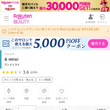
会員登録
ログイン
システムメンテナンスに伴うサービス停止のお知らせ 8月12日 (水)
2:00〜5:30
メニュー
& mirai
アンドミライ
3.6
(22件)
ポイントが貯まる・使える
メンズ歓迎
メンズ優先
地図
口コミ投稿
お気に入り
OFF
(22)
(169)
サロン
ヘア
こだわり