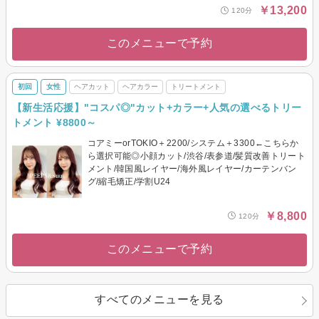
￥13,200
120分
このメニューで予約
初回
女性
ヘアカット
ヘアカラー
トリートメント
【新生活応援】"コスパ◎"カット+カラー+人気の選べるトリー
トメント ¥8800～
コアミーorTOKIO＋2200/システム＋3300←こちらか
ら選択可能◎小顔カット/渋谷/表参道/髪質改善トリート
メント/韓国風レイヤー/海外風レイヤー/カーテンバン
グ/縮毛矯正/学割U24
￥8,800
120分
このメニューで予約
すべてのメニューを見る