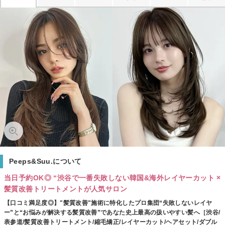
Peeps&Suu.について
当日予約OK◎ “渋谷で一番失敗しない韓国&海外レイヤーカット ×
髪質改善トリートメントが人気サロン
【口コミ満足度◎】"髪質改善"施術に特化したプロ集団“失敗しないレイヤ
ー”と“お悩みが解決する髪質改善”であなた史上最高の扱いやすい髪へ［渋谷/
表参道/髪質改善トリートメント/縮毛矯正/レイヤーカット/ヘアセット/ダブル