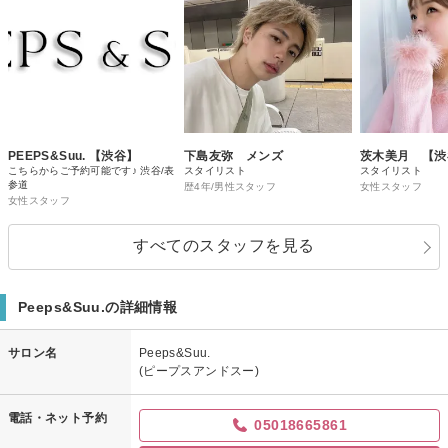
PEEPS&Suu. 【渋谷】
下島友弥 メンズ
茨木美月 【渋
こちらからご予約可能です♪ 渋谷/表
スタイリスト
スタイリスト
参道
歴4年/男性スタッフ
女性スタッフ
女性スタッフ
すべてのスタッフを見る
Peeps&Suu.の詳細情報
サロン名
Peeps&Suu.
(ピープスアンドスー)
電話・ネット予約
05018665861