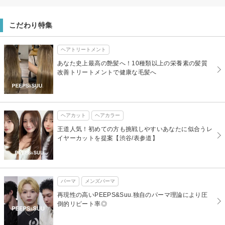
こだわり特集
ヘアトリートメント
あなた史上最高の艶髪へ！10種類以上の栄養素の髪質
改善トリートメントで健康な毛髪へ
ヘアカット
ヘアカラー
王道人気！初めての方も挑戦しやすいあなたに似合うレ
イヤーカットを提案【渋谷/表参道】
パーマ
メンズパーマ
再現性の高いPEEPS&Suu.独自のパーマ理論により圧
倒的リピート率◎