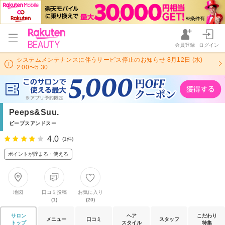
会員登録
ログイン
システムメンテナンスに伴うサービス停止のお知らせ 8月12日 (水)
2:00〜5:30
Peeps&Suu.
ピープスアンドスー
4.0
(1件)
ポイントが貯まる・使える
地図
口コミ投稿
お気に入り
(1)
(20)
サロン
ヘア
こだわり
メニュー
口コミ
スタッフ
トップ
スタイル
特集