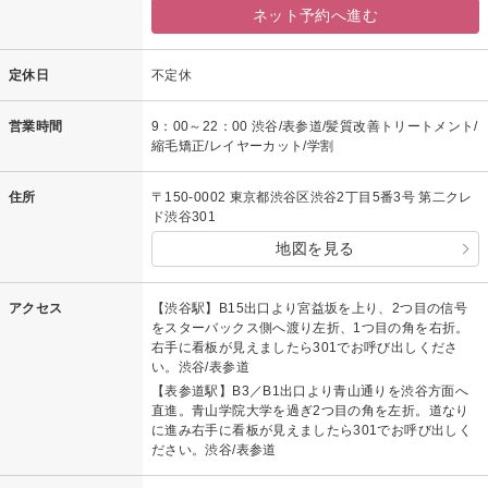
ネット予約へ進む
定休日
不定休
営業時間
9：00～22：00 渋谷/表参道/髪質改善トリートメント/
縮毛矯正/レイヤーカット/学割
住所
〒150-0002 東京都渋谷区渋谷2丁目5番3号 第二クレ
ド渋谷301
地図を見る
アクセス
【渋谷駅】B15出口より宮益坂を上り、2つ目の信号
をスターバックス側へ渡り左折、1つ目の角を右折。
右手に看板が見えましたら301でお呼び出しくださ
い。渋谷/表参道
【表参道駅】B3／B1出口より青山通りを渋谷方面へ
直進。青山学院大学を過ぎ2つ目の角を左折。道なり
に進み右手に看板が見えましたら301でお呼び出しく
ださい。渋谷/表参道