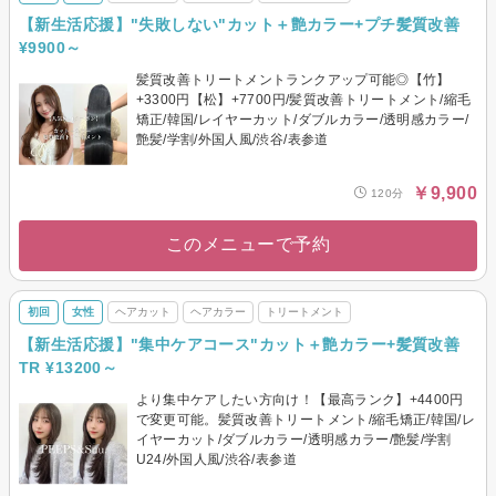
【新生活応援】"失敗しない"カット＋艶カラー+プチ髪質改善
¥9900～
髪質改善トリートメントランクアップ可能◎【竹】
+3300円【松】+7700円/髪質改善トリートメント/縮毛
矯正/韓国/レイヤーカット/ダブルカラー/透明感カラー/
艶髪/学割/外国人風/渋谷/表参道
￥9,900
120分
このメニューで予約
初回
女性
ヘアカット
ヘアカラー
トリートメント
【新生活応援】"集中ケアコース"カット＋艶カラー+髪質改善
TR ¥13200～
より集中ケアしたい方向け！【最高ランク】+4400円
で変更可能。髪質改善トリートメント/縮毛矯正/韓国/レ
イヤーカット/ダブルカラー/透明感カラー/艶髪/学割
U24/外国人風/渋谷/表参道