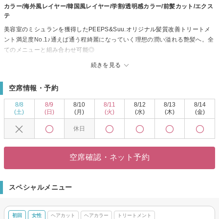
カラー/海外風レイヤー/韓国風レイヤー/学割/透明感カラー/前髪カット/エクス
テ
美容室のミシュランを獲得したPEEPS&Suu.オリジナル髪質改善トリートメ
ント満足度No.1♪通えば通う程綺麗になっていく理想の潤い溢れる艶髪へ。全
てのメニューと組み合わせ可能◎
PEEPS&suu.は様々な技術・テイストを得意としているハイセンスな美容師
続きを見る
が集結！
きっとあなたにぴったりのスタイルが見つかる！【レイヤーカット/ダブルカ
空席情報・予約
ラー/韓国風/海外風/縮毛矯正/髪質改善トリートメント/学割U24/渋谷/表参道】
8/8
8/9
8/10
8/11
8/12
8/13
8/14
(土)
(日)
(月)
(火)
(水)
(木)
(金)
休日
空席確認・ネット予約
スペシャルメニュー
初回
女性
ヘアカット
ヘアカラー
トリートメント