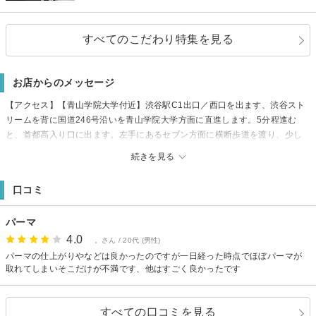
すべてのこだわり特集を見る
お店からのメッセージ
【アクセス】【青山学院大学付近】渋谷駅C1出口／西口を出ます、渋谷スト
リームを背に国道246号沿いを青山学院大学方面に直進します。5分程進む
と、首都高入り口に出ます。左手にあるセブン方面に横断歩道を渡り、少し
進みます。道を下り、Y字路に出たら右手にしばらく進みます。左手に黒い
続きを見る
［CRED II SHIBUYA BLDG］という建物が見えましたら、3階が当店になり
ます。店の入り口の右手にボタンがありますので【301】押し呼び出しをお願
口コミ
いします。
【駐車場】周辺コインパーキングをご利用下さい。
パーマ
4.0
。さん / 20代 (男性)
パーマの仕上がりやなどは良かったのですが一日経った時点でほぼパーマが
取れてしまいそこだけが不満です、他はすごく良かったです
すべての口コミを見る