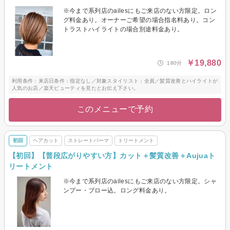
※今まで系列店のailesにもご来店のない方限定。ロン
グ料金あり。オーナーご希望の場合指名料あり。コン
トラストハイライトの場合別途料金あり。
￥19,880
180分
利用条件：来店日条件：指定なし／対象スタイリスト：全員／髪質改善とハイライトが
人気のお店／楽天ビューティを見たとお伝え下さい。
このメニューで予約
初回
ヘアカット
ストレートパーマ
トリートメント
【初回】【普段広がりやすい方】カット＋髪質改善＋Aujuaト
リートメント
※今まで系列店のailesにもご来店のない方限定。シャ
ンプー・ブロー込。ロング料金あり。