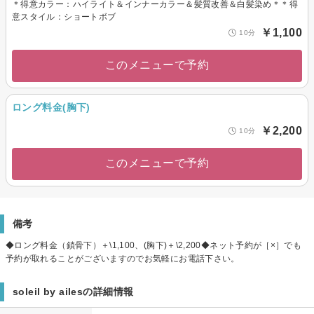
＊得意カラー：ハイライト＆インナーカラー＆髪質改善＆白髪染め＊＊得
意スタイル：ショートボブ
￥1,100
10分
このメニューで予約
ロング料金(胸下)
￥2,200
10分
このメニューで予約
備考
◆ロング料金（鎖骨下）＋\1,100、(胸下)＋\2,200◆ネット予約が［×］でも
予約が取れることがございますのでお気軽にお電話下さい。
soleil by ailesの詳細情報