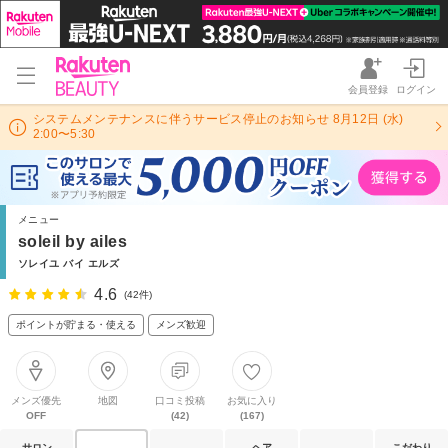
会員登録
ログイン
システムメンテナンスに伴うサービス停止のお知らせ 8月12日 (水)
2:00〜5:30
メニュー
soleil by ailes
ソレイユ バイ エルズ
4.6
(42件)
ポイントが貯まる・使える
メンズ歓迎
メンズ優先
地図
口コミ投稿
お気に入り
OFF
(42)
(167)
サロン
ヘア
こだわり