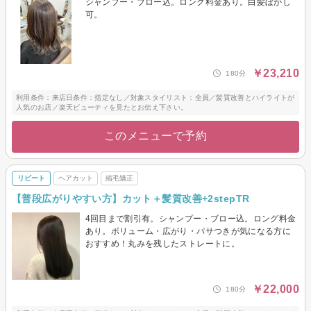
シャンプー・ブロー込。ロング料金あり。白髪ぼかし
可。
￥23,210
180分
利用条件：来店日条件：指定なし／対象スタイリスト：全員／髪質改善とハイライトが
人気のお店／楽天ビューティを見たとお伝え下さい。
このメニューで予約
リピート
ヘアカット
縮毛矯正
【普段広がりやすい方】カット＋髪質改善+2stepTR
4回目まで割引有。シャンプー・ブロー込。ロング料金
あり。ボリューム・広がり・パサつきが気になる方に
おすすめ！丸みを残したストレートに。
￥22,000
180分