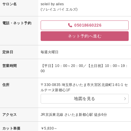
サロン名
soleil by ailes
(ソレイユ バイ エルズ)
電話・ネット予約
05018660226
ネット予約へ進む
定休日
毎週火曜日
営業時間
【平日】10：00～20：00／【土日祝】10：00～19：
00
住所
〒330-0835 埼玉県さいたま市大宮区北袋町1-81-1 セ
ルテーヌ新都心1F
地図を見る
アクセス
JR京浜東北線 さいたま新都心駅 徒歩6分
カット単価
￥5,830～