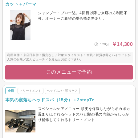
カット＋パーマ
シャンプー・ブロー込。4回目以降ご来店の方利用不
可。オーナーご希望の場合指名料あり。
￥14,300
120分
利用条件：来店日条件：指定なし／対象スタイリスト：全員／髪質改善とハイライトが
人気のお店／楽天ビューティを見たとお伝え下さい。
このメニューで予約
全員
トリートメント
ヘッドスパ・頭皮ケア
本気の寝落ちヘッドスパ（15分）＋2stepTr
スペシャルケアメニュー 頭皮を保湿しながらポカポカ
温まりほぐれるヘッドスパと髪の毛の内部からしっか
り補修してくれるトリートメント