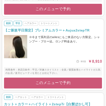
このメニューで予約
初回
平日
ヘアカラー
トリートメント
【ご新規平日限定】プレミアムカラー＋Aujua2stepTR
※今まで系列店のailesにもご来店のない方限定。シャ
ンプー・ブロー込。ロング料金あり。
￥8,910
90分
利用条件：来店日条件：平日／対象スタイリスト：全員／髪質改善とハイライトが人気
のお店／楽天ビューティを見たとお伝え下さい。
このメニューで予約
初回
ヘアカット
ヘアカラー
トリートメント
カット＋カラー＋ハイライト＋2stepTr【白髪ぼかし可】