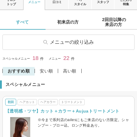
メニュー
口コミ
スタッフ
トップ
スタイル
特集
2回目以降の

すべて 
初来店の方 
来店の方 
メニューの絞り込み
ヘアカット
子供・キッズカット
18
22
閉じる
件
件
スペシャルメニュー
メニュー
学生・学割カット
前髪カット
おすすめ順
安い順
高い順
ヘアカラー
リタッチカラー
スペシャルメニュー
パーマ
デジタルパーマ
縮毛矯正
ストレートパーマ
初回
ヘアカット
ヘアカラー
トリートメント
トリートメント
ヘッドスパ・頭皮ケア
【透明感・ツヤ】カット＋カラー＋Aujuaトリートメント
その他(ヘア)
メンズヘアカット
※今まで系列店のailesにもご来店のない方限定。シャ
メンズパーマ
ンプー・ブロー込。ロング料金あり。