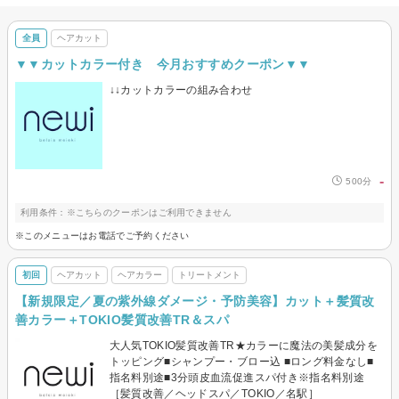
全員
ヘアカット
▼▼カットカラー付き 今月おすすめクーポン▼▼
↓↓カットカラーの組み合わせ
-
500分
利用条件：※こちらのクーポンはご利用できません
※このメニューはお電話でご予約ください
初回
ヘアカット
ヘアカラー
トリートメント
【新規限定／夏の紫外線ダメージ・予防美容】カット＋髪質改
善カラー＋TOKIO髪質改善TR＆スパ
大人気TOKIO髪質改善TR★カラーに魔法の美髪成分を
トッピング■シャンプー・ブロー込 ■ロング料金なし■
指名料別途■3分頭皮血流促進スパ付き※指名料別途
［髪質改善／ヘッドスパ／TOKIO／名駅］