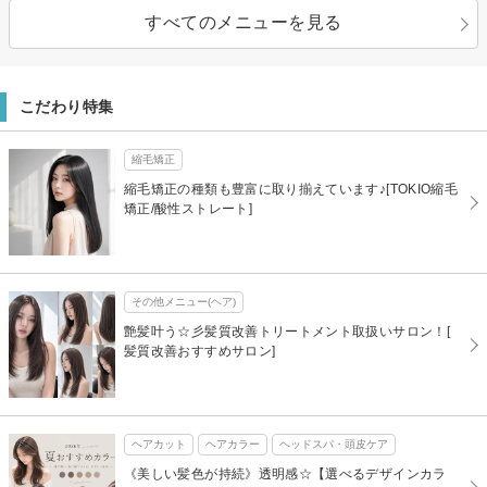
すべてのメニューを見る
こだわり特集
縮毛矯正
縮毛矯正の種類も豊富に取り揃えています♪[TOKIO縮毛
矯正/酸性ストレート]
その他メニュー(ヘア)
艶髪叶う☆彡髪質改善トリートメント取扱いサロン！[
髪質改善おすすめサロン]
ヘアカット
ヘアカラー
ヘッドスパ・頭皮ケア
《美しい髪色が持続》透明感☆【選べるデザインカラ