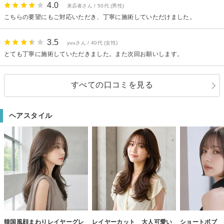
4.0
来店者さん / 50代 (男性)
こちらの要望にもご対応いただき、丁寧に施術していただけました。
3.5
yuuさん / 40代 (女性)
とても丁寧に施術していただきました。また次回お願いします。
すべての口コミを見る
ヘアスタイル
韓国風顔まわりレイヤーグレ
レイヤーカット 大人可愛い
ショートボブ 