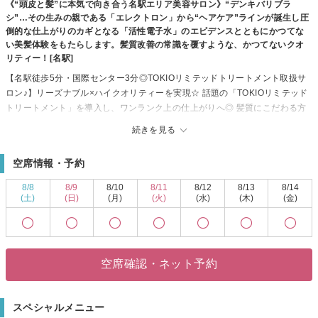
《“頭皮と髪”に本気で向き合う名駅エリア美容サロン》“デンキバリブラ
シ”…その生みの親である「エレクトロン」から“ヘアケア”ラインが誕生し圧
倒的な仕上がりのカギとなる「活性電子水」のエビデンスとともにかつてな
い美髪体験をもたらします。髪質改善の常識を覆すような、かつてないクオ
リティー！[名駅]
【名駅徒歩5分・国際センター3分◎TOKIOリミテッドトリートメント取扱サ
ロン♪】リーズナブル×ハイクオリティーを実現☆ 話題の「TOKIOリミテッド
トリートメント」を導入し、ワンランク上の仕上がりへ◎ 髪質にこだわる方
にぴったりの選りすぐりのトリートメント剤と、こだわり抜いたカラー剤
続きを見る
で、理想のスタイルを叶えます♪
「いつもと違う自分に挑戦したい」「流行を取り入れたい」「髪をいたわり
空席情報・予約
ながらカラーを楽しみたい」そんなあなたに寄り添ったプロデュースで、オ
シャレを全力サポート！ 気分に合わせてスタイルチェンジしませんか？
8/8
8/9
8/10
8/11
8/12
8/13
8/14
メンズも大歓迎◎トレンドを押さえたカットやパーマ、ビジネスシーンに馴
(土)
(日)
(月)
(火)
(水)
(木)
(金)
染むスタイルまで幅広く対応！ アクセスも抜群、名駅徒歩5分・国際センター
駅からも3分の好立地☆ お仕事帰りやショッピングついでにも通いやすい♪ ぜ
ひご来店お待ちしております！[名駅/国際センター/髪質改善/TOKIOリミテッ
ド/トリートメント/縮毛矯正]
空席確認・ネット予約
スペシャルメニュー