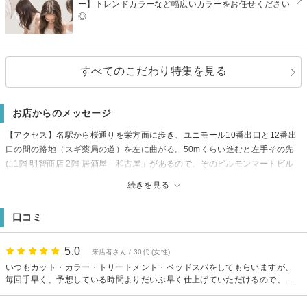
ー】トレンドカラーなど幅広いカラーをお任せください
◎
すべてのこだわり特集を見る
お店からのメッセージ
【アクセス】名駅から桜通りを栄方面に歩き、ユニモール10番出口と12番出
口の間の路地（スギ薬局の道）を左に曲がる。50mくらい進むと左手その先
に1階 明智商店 2階 居酒屋「和古屋」があるので、そのビルモンマートビル
の6Fです。
続きを見る
【駐車場】近隣にコインパーキングあり（有料）
【支払方法】paypay／LINEpay利用可能
口コミ
5.0
来店者さん / 30代 (女性)
いつもカット・カラー・トリートメント・ベッドスパをしてもらいますが、
毎回手早く、予想している時間よりだいぶ早く仕上げていただけるので、助
かります☺︎ トリートメント・ベッドスパおすすめですʕ•ᴥ•ʔ また、シャンプー
台が首が疲れないタイプなので、とても快適です♪