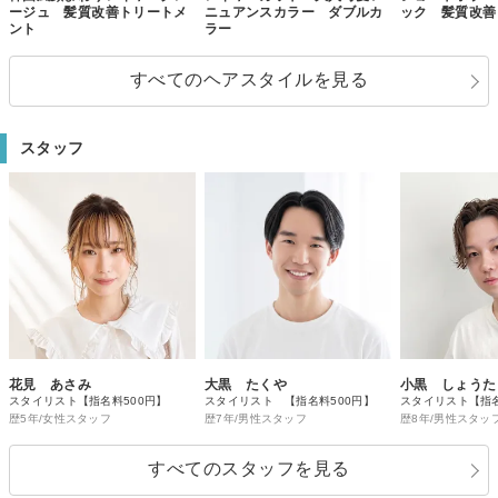
ージュ 髪質改善トリートメ
ニュアンスカラー ダブルカ
ック 髪質改
ント
ラー
すべてのヘアスタイルを見る
スタッフ
花見 あさみ
大黒 たくや
小黒 しょうた
スタイリスト【指名料500円】
スタイリスト 【指名料500円】
スタイリスト【指名
歴5年/女性スタッフ
歴7年/男性スタッフ
歴8年/男性スタッ
すべてのスタッフを見る