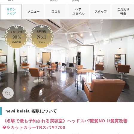
サロン
ヘア
こだわり
メニュー
口コミ
スタッフ
トップ
スタイル
特集
newi belsia 名駅について
《名駅で最も予約される美容室》ヘッドスパ/艶髪NO.1/髪質改善
💎✨カットカラーTRスパ￥7700