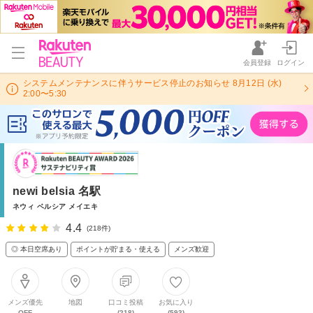
会員登録
ログイン
システムメンテナンスに伴うサービス停止のお知らせ 8月12日 (水)
2:00〜5:30
newi belsia 名駅
ネウィ ベルシア メイエキ
4.4
(218件)
◎ 本日空席あり
ポイントが貯まる・使える
メンズ歓迎
メンズ優先
地図
口コミ投稿
お気に入り
OFF
(218)
(593)