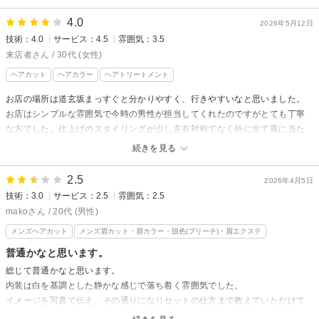
4.0
2026年5月12日
技術：4.0
サービス：4.5
雰囲気：3.5
来店者さん / 30代 (女性)
ヘアカット
ヘアカラー
ヘアトリートメント
お店の場所は道玄坂まっすぐと分かりやすく、行きやすいなと思いました。
お店はシンプルな雰囲気で今時の男性が担当してくれたのですがとても丁寧
な方でした。仕上げのスタイリングが少し左右対称でなく外に出て風に当た
ったらすぐ取れてしまったのが残念でしたがセットサロンではないのでまた
続きを見る
お願いしたいと思います。
2.5
2026年4月5日
技術：3.0
サービス：2.5
雰囲気：2.5
makoさん / 20代 (男性)
メンズヘアカット
メンズ眉カット・眉カラー・脱色(ブリーチ)・眉エクステ
普通かなと思います。
総じて普通かなと思います。
内装は白を基調とした静かな感じで落ち着く雰囲気でした。
イメージを写真で伝え、その通りになりセットの仕方まで教えていただけて
有難かったです。