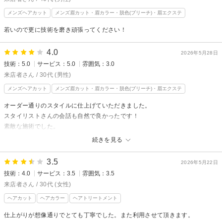
メンズヘアカット
メンズ眉カット・眉カラー・脱色(ブリーチ)・眉エクステ
若いので更に技術を磨き頑張ってください！
4.0
2026年5月28日
技術：5.0
サービス：5.0
雰囲気：3.0
来店者さん / 30代 (男性)
メンズヘアカット
メンズ眉カット・眉カラー・脱色(ブリーチ)・眉エクステ
オーダー通りのスタイルに仕上げていただきました。
スタイリストさんの会話も自然で良かったです！
素敵な施術でした。
場所柄若い方が多いので少し気後れ感がありました。
続きを見る
3.5
2026年5月22日
技術：4.0
サービス：3.5
雰囲気：3.5
来店者さん / 30代 (女性)
ヘアカット
ヘアカラー
ヘアトリートメント
仕上がりが想像通りでとても丁寧でした。また利用させて頂きます。