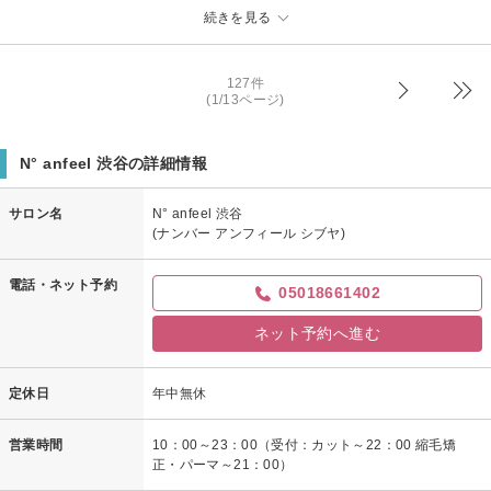
私の傷んだ髪でもちゃんとやればここまで輝きが戻るんだと感動しました。
続きを見る
N° anfeel 渋谷
後から、ブローしてもらっているときに毛先を揃えるカットも追加でしても
担当：星野 六三四
らえばよかったなぁとちょっと後悔しました。
オススメできるサロンです！
127件
(1/13ページ)
N° anfeel 渋谷からの返信
KKさん様
N° anfeel 渋谷の詳細情報
この度はご来店いただき、誠にありがとうございました。
仕上がりの色味にご満足いただけたとのこと、また「満足です！」という
サロン名
N° anfeel 渋谷
お言葉をいただけて大変嬉しく思います。
(ナンバー アンフィール シブヤ)
お時間が限られている中でも、仕上げまで喜んでいただけて何よりです。
電話・ネット予約
髪のツヤや質感の変化を実感していただけたことも、担当としてとても励
05018661402
みになります。
ネット予約へ進む
毛先のカットについても、次回ぜひお気軽にお声がけください。状態に合
わせてしっかり整えさせていただきます。
「オススメできるサロン」と言っていただけたこと、本当に光栄です。
定休日
年中無休
またのご来店を心よりお待ちしております。
営業時間
10：00～23：00（受付：カット～22：00 縮毛矯
担当：WATARU
正・パーマ～21：00）
N° anfeel 渋谷