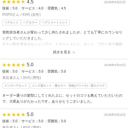
4.5
2026年6月22日
技術：5.0
サービス：4.0
雰囲気：4.5
POPOさん / 40代 (女性)
ヘアカット
ヘアカラー
ヘアトリートメント
突然担当者さんが変わって少し待たされましたが、とても丁寧にカウンセリ
ングしていただきました。
カラー剤を塗るのもシャンプー、トリートメント、カット、ブロー全て繊細
でとても丁寧に仕上げていただきました！
続きを見る
ありがとうございました！
5.0
2026年6月15日
技術：5.0
サービス：5.0
雰囲気：5.0
来店者さん / 20代 (男性)
メンズヘアカット
メンズ眉カット・眉カラー・脱色(ブリーチ)・眉エクステ
オーダー通りの髪型にしてくれた上に、セットのコツも教えていただいたの
で、大変ありがたかったです。ありがとうございました。
5.0
2026年6月10日
技術：5.0
サービス：5.0
雰囲気：5.0
来店者さん / 40代 (男性)