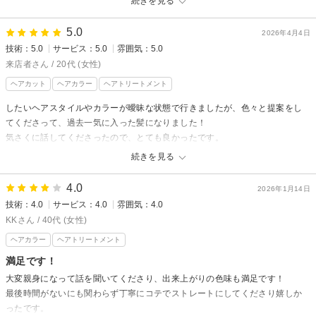
続きを見る
N° anfeel 渋谷からの返信
5.0
2026年4月4日
mako様
技術：5.0
サービス：5.0
雰囲気：5.0
この度はご来店いただき、誠にありがとうございました。
来店者さん / 20代 (女性)
店内の雰囲気や仕上がり、スタイリング方法についてご満足いただけたと
ヘアカット
ヘアカラー
ヘアトリートメント
のこと、大変嬉しく思います。
したいヘアスタイルやカラーが曖昧な状態で行きましたが、色々と提案をし
お写真でイメージを共有いただけたことで、よりご希望に近づけることが
てくださって、過去一気に入った髪になりました！
でき何よりです。
気さくに話してくださったので、とても良かったです。
今後は「普通」以上にご満足いただけるよう、技術・サービスともにさら
続きを見る
に向上してまいります。
N° anfeel 渋谷からの返信
また気になる点やご要望がございましたら、ぜひお気軽にお聞かせくださ
来店者さん様
4.0
2026年1月14日
い。
技術：4.0
サービス：4.0
雰囲気：4.0
この度はご来店いただき、誠にありがとうございました。
またのご来店を心よりお待ちしております。
また、とても嬉しい口コミをありがとうございます！
KKさん / 40代 (女性)
ヘアスタイルやカラーを一緒にご相談させていただき、「過去一気に入っ
N° anfeel 渋谷
ヘアカラー
ヘアトリートメント
た」と感じていただけたこと、大変嬉しく思います。
担当：平岡 紫穏
満足です！
施術中のお時間もリラックスしてお過ごしいただけたようで何よりです。
大変親身になって話を聞いてくださり、出来上がりの色味も満足です！
これからもご満足いただけるご提案と仕上がりをお届けできるよう努めて
最後時間がないにも関わらず丁寧にコテでストレートにしてくださり嬉しか
まいります。
ったです。
またのご来店を心よりお待ちしております。