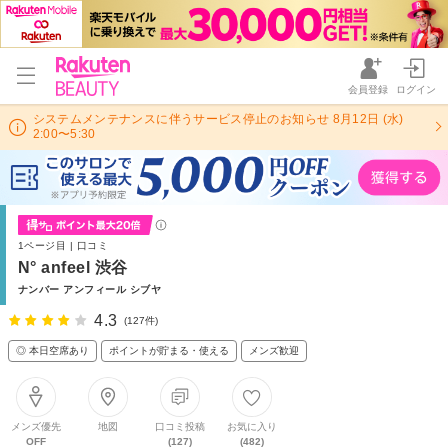
会員登録
ログイン
システムメンテナンスに伴うサービス停止のお知らせ 8月12日 (水)
2:00〜5:30
1ページ目 | 口コミ
N° anfeel 渋谷
ナンバー アンフィール シブヤ
4.3
(127件)
◎ 本日空席あり
ポイントが貯まる・使える
メンズ歓迎
メンズ優先
地図
口コミ投稿
お気に入り
OFF
(127)
(482)