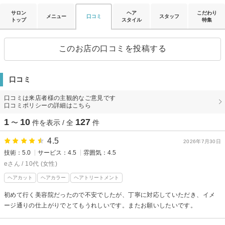
サロン
ヘア
こだわり
メニュー
口コミ
スタッフ
トップ
スタイル
特集
このお店の口コミを投稿する
口コミ
口コミは来店者様の主観的なご意見です
口コミポリシーの詳細はこちら
1
10
127
〜
件を表示 / 全
件
4.5
2026年7月30日
技術：5.0
サービス：4.5
雰囲気：4.5
eさん / 10代 (女性)
ヘアカット
ヘアカラー
ヘアトリートメント
初めて行く美容院だったので不安でしたが、丁寧に対応していただき、イメ
ージ通りの仕上がりでとてもうれしいです。またお願いしたいです。